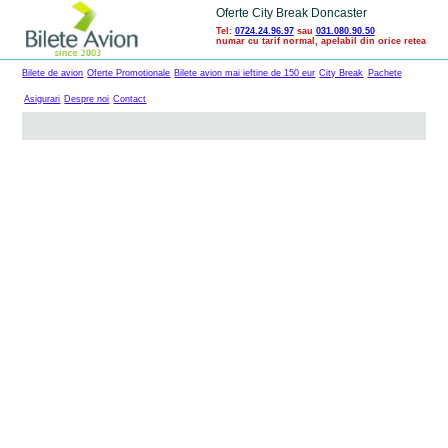
Oferte City Break Doncaster
Tel:
0724.24.96.97
sau
031.080.90.50
numar cu tarif normal, apelabil din orice retea
Bilete de avion
Oferte Promotionale
Bilete avion mai ieftine de 150 eur
City Break
Pachete
Asigurari
Despre noi
Contact