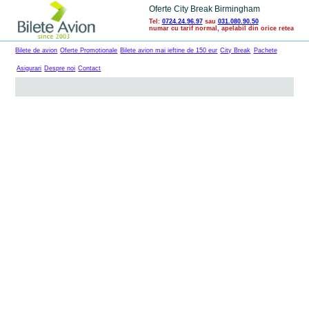
Oferte City Break Birmingham
Tel:
0724.24.96.97
sau
031.080.90.50
numar cu tarif normal, apelabil din orice retea
Bilete de avion
Oferte Promotionale
Bilete avion mai ieftine de 150 eur
City Break
Pachete
Asigurari
Despre noi
Contact