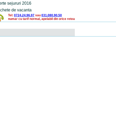
erte sejururi 2016
chete de vacanta
Tel:
0724.24.96.97
sau
031.080.90.50
numar cu tarif normal, apelabil din orice retea