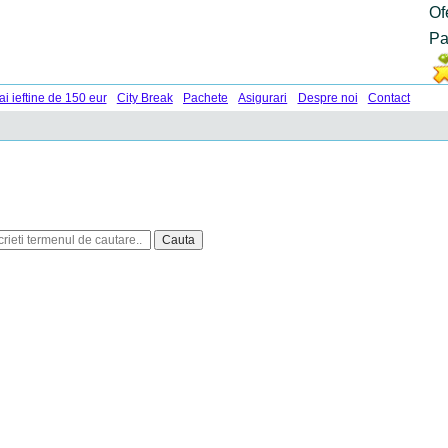
Of
Pa
ai ieftine de 150 eur
City Break
Pachete
Asigurari
Despre noi
Contact