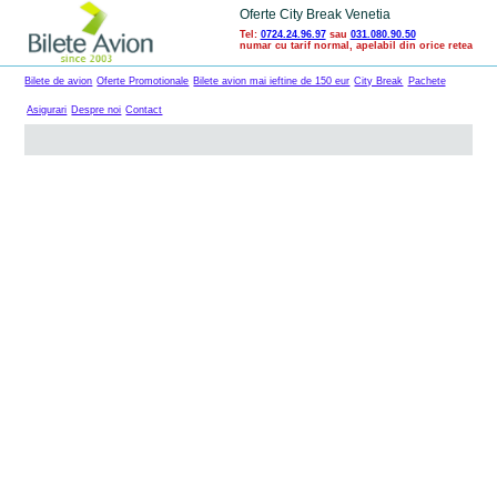
Oferte City Break Venetia
Tel:
0724.24.96.97
sau
031.080.90.50
numar cu tarif normal, apelabil din orice retea
Bilete de avion
Oferte Promotionale
Bilete avion mai ieftine de 150 eur
City Break
Pachete
Asigurari
Despre noi
Contact