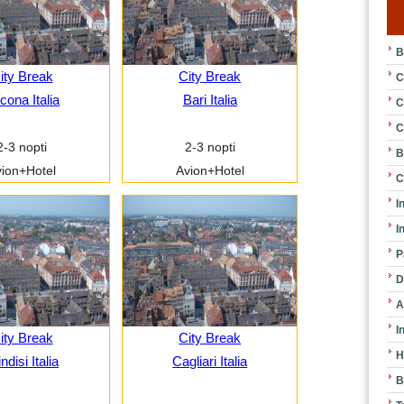
B
ity Break
City Break
C
cona Italia
Bari Italia
C
C
2-3 nopti
2-3 nopti
B
ion+Hotel
Avion+Hotel
C
I
I
P
D
A
I
ity Break
City Break
H
ndisi Italia
Cagliari Italia
B