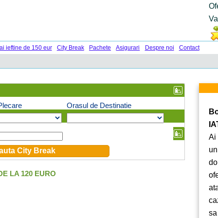
Of
Va
ai ieftine de 150 eur
City Break
Pachete
Asigurari
Despre noi
Contact
Plecare
Orasul de Destinatie
Bo
IA
Ai
un
do
E LA 120 EURO
of
at
ca
sa