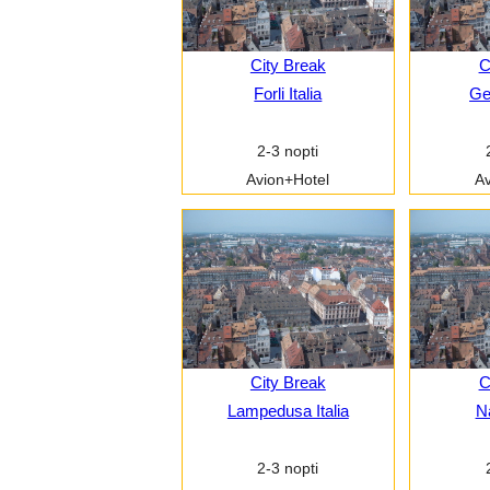
City Break
C
Forli Italia
Ge
2-3 nopti
Avion+Hotel
Av
City Break
C
Lampedusa Italia
Na
2-3 nopti