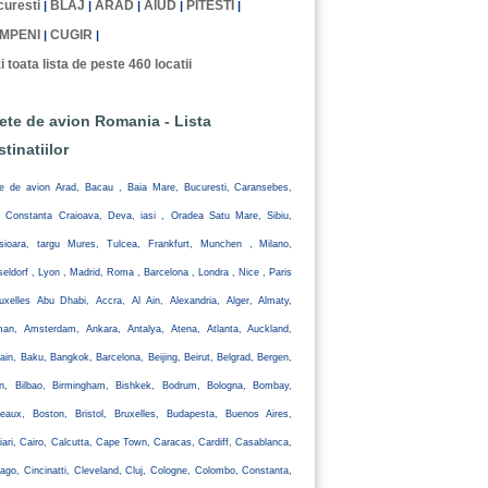
uresti
BLAJ
ARAD
AIUD
PITESTI
|
|
|
|
|
MPENI
CUGIR
|
|
i toata lista de peste 460 locatii
lete de avion Romania - Lista
stinatiilor
te de avion Arad, Bacau , Baia Mare, Bucuresti, Caransebes,
, Constanta Craioava, Deva, iasi , Oradea Satu Mare, Sibiu,
isioara, targu Mures, Tulcea, Frankfurt, Munchen , Milano,
eldorf , Lyon , Madrid, Roma , Barcelona , Londra , Nice , Paris
uxelles Abu Dhabi, Accra, Al Ain, Alexandria, Alger, Almaty,
an, Amsterdam, Ankara, Antalya, Atena, Atlanta, Auckland,
ain, Baku, Bangkok, Barcelona, Beijing, Beirut, Belgrad, Bergen,
lin, Bilbao, Birmingham, Bishkek, Bodrum, Bologna, Bombay,
eaux, Boston, Bristol, Bruxelles, Budapesta, Buenos Aires,
iari, Cairo, Calcutta, Cape Town, Caracas, Cardiff, Casablanca,
ago, Cincinatti, Cleveland, Cluj, Cologne, Colombo, Constanta,