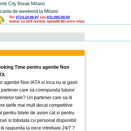
erte City Break Milano
canta de weekend la Milano
Tel:
0724.24.96.97
sau
031.080.90.50
numar cu tarif normal, apelabil din orice retea
oking Time pentru agentie Non
TA
 o agentie Non IATA si inca nu ai gasit
 partener care sa corespunda tuturor
rintelor tale? Un partener care sa iti
ere tarife mai mult decat competitive
at pentru bilete de avion cat si pentru
zari si totodata cu personal disponibil
 iti raspunda la orice intrebare 24/7 ?