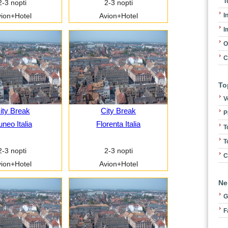
T
2-3 nopti
2-3 nopti
I
ion+Hotel
Avion+Hotel
I
O
C
To
V
ity Break
City Break
P
neo Italia
Florenta Italia
T
T
2-3 nopti
2-3 nopti
C
ion+Hotel
Avion+Hotel
Ne
G
F