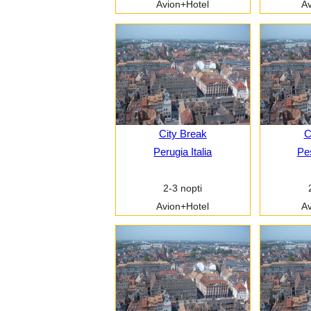
Avion+Hotel
Av
City Break
C
Perugia Italia
Pes
2-3 nopti
Avion+Hotel
Av