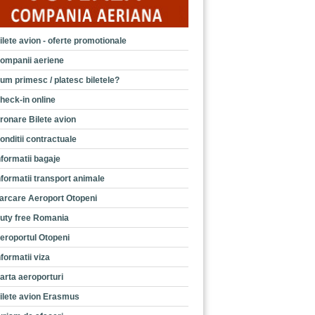
ilete avion - oferte promotionale
ompanii aeriene
um primesc / platesc biletele?
heck-in online
ronare Bilete avion
onditii contractuale
nformatii bagaje
nformatii transport animale
arcare Aeroport Otopeni
uty free Romania
eroportul Otopeni
nformatii viza
arta aeroporturi
ilete avion Erasmus