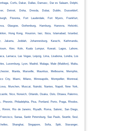
nhaga, Corfu, Dakar, Dallas, Damasc, Dar es Salaam, Delphi,
ver, Detroit, Doha, Dresda, Dubai, Dublin, Dusseldorf,
nburgh, Florenta, Fort Lauderdale, Fort Myers, Frankfurt,
eva, Glasgow, Gothenburg, Hamburg, Hanovra, Helsinki,
klion, Hong Kong, Houston, Iasi, Ibiza, Islamabad, Istanbul,
ir, Jakarta, Jeddah, Johannesburg, Karachi, Kathmandu,
rtoum, Kiev, Koln, Kuala Lumpur, Kuwait, Lagos, Lahore,
aca, Larnaca, Las Vegas, Leipzig, Lima, Lisabona, Londra, Los
les, Luxemburg, Lyon, Madrid, Malaga, Male (Maldive), Malta,
chester, Manila, Marseille, Mauritius, Melbourne, Memphis,
co City, Miami, Milano, Minneapolis, Montpellier, Montreal,
cova, Munchen, Muscat, Nairobi, Nantes, Napoli, New York,
astle, Nice, Norwich, Orlando, Osaka, Oslo, Ottawa, Palermo,
s, Pheonix, Philadelphia, Pisa, Portland, Porto, Praga, Rhodos,
, Rimini, Rio de Janeiro, Riyadh, Roma, Salonic, San Diego,
Francisco, Sanaa, Sankt Petersburg, Sao Paulo, Seattle, Seul,
chelles, Shanghai, Singapore, Sofia, Split, Stavanger,