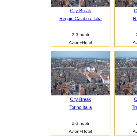
City Break
C
Reggio Calabria Italia
Ri
2-3 nopti
Avion+Hotel
Av
City Break
C
Torino Italia
Tr
2-3 nopti
Avion+Hotel
Av