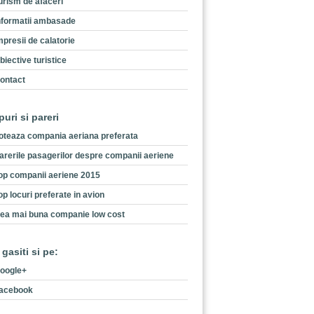
urism de afaceri
nformatii ambasade
mpresii de calatorie
biective turistice
ontact
puri si pareri
oteaza compania aeriana preferata
arerile pasagerilor despre companii aeriene
op companii aeriene 2015
op locuri preferate in avion
ea mai buna companie low cost
 gasiti si pe:
oogle+
acebook