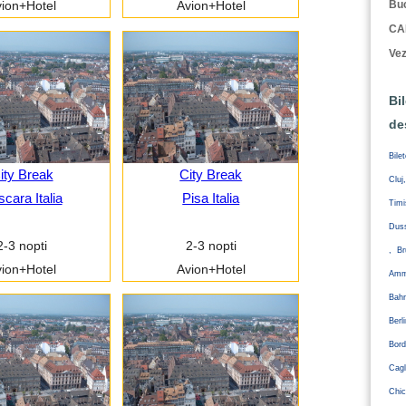
Buc
ion+Hotel
Avion+Hotel
CA
Vez
Bi
de
Bile
ity Break
City Break
Cluj
cara Italia
Pisa Italia
Tim
Duss
2-3 nopti
2-3 nopti
, Br
ion+Hotel
Avion+Hotel
Amm
Bahr
Ber
Bord
Cagl
Chic