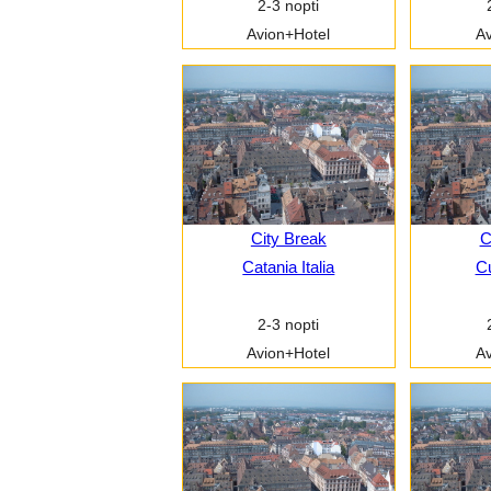
2-3 nopti
Avion+Hotel
Av
City Break
C
Catania Italia
Cu
2-3 nopti
Avion+Hotel
Av