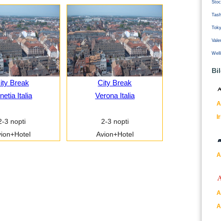
Stoc
Tash
Tok
Vale
Well
Bi
ity Break
City Break
netia Italia
Verona Italia
A
I
2-3 nopti
2-3 nopti
ion+Hotel
Avion+Hotel
A
A
A