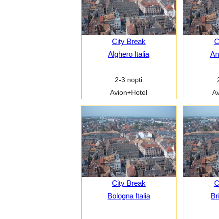
City Break
C
Alghero Italia
An
2-3 nopti
Avion+Hotel
Av
City Break
C
Bologna Italia
Bri