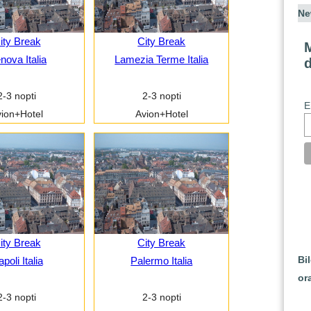
Ne
ity Break
City Break
M
nova Italia
Lamezia Terme Italia
2-3 nopti
2-3 nopti
E
ion+Hotel
Avion+Hotel
ity Break
City Break
Bi
poli Italia
Palermo Italia
or
2-3 nopti
2-3 nopti