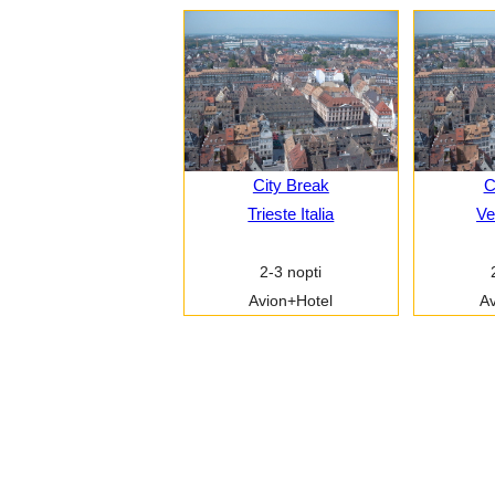
City Break
C
Trieste Italia
Ve
2-3 nopti
Avion+Hotel
Av