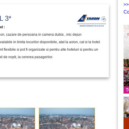
>>
Co
 3*
ud :
vion, cazare de persoana in camera dubla , mic dejun
valabile in limita locurilor disponibile, atat la avion, cat si la hotel.
nt flexibile si pot fi organizate si pentru alte hoteluri si pentru un
l de nopti, la cererea pasagerilor.