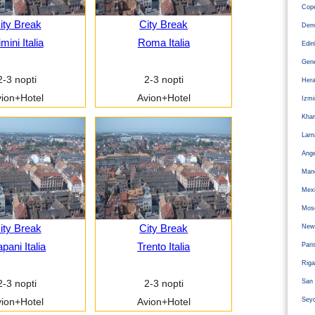
Cope
ity Break
City Break
Den
mini Italia
Roma Italia
Edi
Gen
2-3 nopti
2-3 nopti
Hera
ion+Hotel
Avion+Hotel
Izm
Kha
Larn
Ange
Man
Mexi
Mos
ity Break
City Break
Newc
apani Italia
Trento Italia
Pari
Riga
San 
2-3 nopti
2-3 nopti
Sey
ion+Hotel
Avion+Hotel