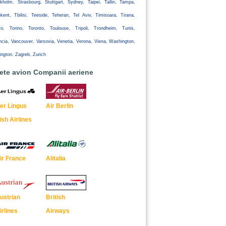
kholm, Strasbourg, Stuttgart, Sydney, Taipei, Tallin, Tampa,
kent, Tbilisi, Teeside, Teheran, Tel Aviv, Timisoara, Tirana,
yo, Torino, Toronto, Toulouse, Tripoli, Trondheim, Tunis,
ncia, Vancouver, Varsovia, Venetia, Verona, Viena, Washington,
ington, Zagreb, Zurich
lete avion Companii aeriene
er Lingus
Air Berlin
rish Airlines
ir France
Alitalia
ustrian
British
irlines
Airways