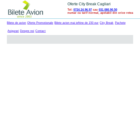
Oferte City Break Cagliari
Tel:
0724.24.96.97
sau
031.080.90.50
numar cu tarif normal, apelabil din orice retea
Bilete de avion
Oferte Promotionale
Bilete avion mai ieftine de 150 eur
City Break
Pachete
Asigurari
Despre noi
Contact