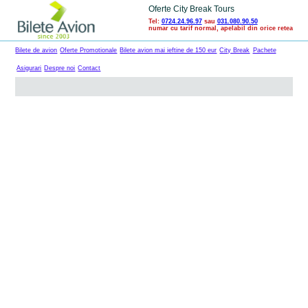
Oferte City Break Tours
Tel:
0724.24.96.97
sau
031.080.90.50
numar cu tarif normal, apelabil din orice retea
Bilete de avion
Oferte Promotionale
Bilete avion mai ieftine de 150 eur
City Break
Pachete
Asigurari
Despre noi
Contact