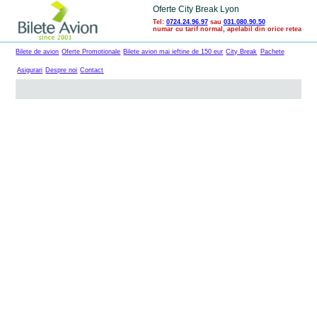
Oferte City Break Lyon
Tel:
0724.24.96.97
sau
031.080.90.50
numar cu tarif normal, apelabil din orice retea
Bilete de avion
Oferte Promotionale
Bilete avion mai ieftine de 150 eur
City Break
Pachete
Asigurari
Despre noi
Contact