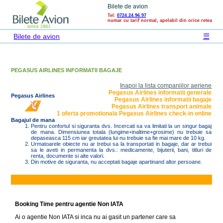
Bilete de avion
Tel:
0724.24.96.97
numar cu tarif normal, apelabil din orice retea
☰
Bilete de avion
PEGASUS AIRLINES INFORMATII BAGAJE
Inapoi la lista companiilor aeriene
Pegasus Airlines informatii generale
Pegasus Airlines
Pegasus Airlines informatii bagaje
Pegasus Airlines transport animale
1 oferta promotionala
Pegasus Airlines check-in online
Bagajul de mana
Pentru confortul si siguranta dvs. Incercati sa va limitati la un singur bagaj
de mana. Dimensiunea totala (lungime+inaltime+grosime) nu trebuie sa
depaseasca 115 cm iar greutatea lui nu trebuie sa fie mai mare de 10 kg.
Urmatoarele obiecte nu ar trebui sa la transportati in bagaje, dar ar trebui
sa le aveti in permanenta la dvs.: medicamente, bijuterii, bani, titluri de
renta, documente si alte valori.
Din motive de siguranta, nu acceptati bagaje apartinand altor persoane.
Booking Time pentru agentie Non IATA
Ai o agentie Non IATA si inca nu ai gasit un partener care sa