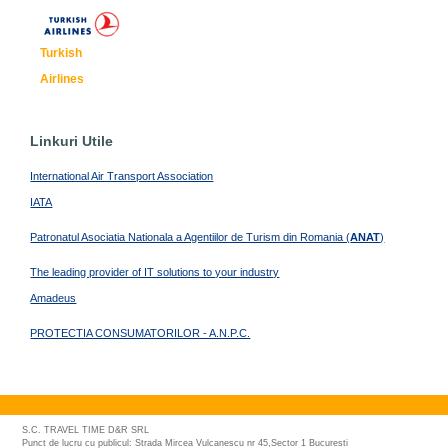
Turkish
Airlines
Linkuri Utile
International Air Transport Association
IATA
Patronatul Asociatia Nationala a Agentiilor de Turism din Romania (
ANAT
)
The leading provider of IT solutions to your industry
Amadeus
PROTECTIA CONSUMATORILOR - A.N.P.C.
S.C. TRAVEL TIME D&R SRL
Punct de lucru cu publicul: Strada Mircea Vulcanescu nr 45,Sector 1 Bucuresti