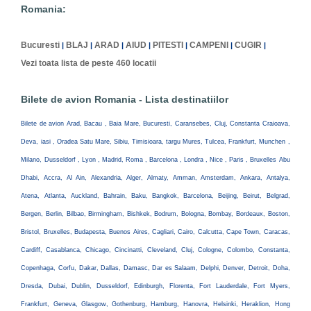
Romania:
Bucuresti
BLAJ
ARAD
AIUD
PITESTI
CAMPENI
CUGIR
|
|
|
|
|
|
|
Vezi toata lista de peste 460 locatii
Bilete de avion Romania - Lista destinatiilor
Bilete de avion Arad, Bacau , Baia Mare, Bucuresti, Caransebes, Cluj, Constanta Craioava,
Deva, iasi , Oradea Satu Mare, Sibiu, Timisioara, targu Mures, Tulcea, Frankfurt, Munchen ,
Milano, Dusseldorf , Lyon , Madrid, Roma , Barcelona , Londra , Nice , Paris , Bruxelles Abu
Dhabi, Accra, Al Ain, Alexandria, Alger, Almaty, Amman, Amsterdam, Ankara, Antalya,
Atena, Atlanta, Auckland, Bahrain, Baku, Bangkok, Barcelona, Beijing, Beirut, Belgrad,
Bergen, Berlin, Bilbao, Birmingham, Bishkek, Bodrum, Bologna, Bombay, Bordeaux, Boston,
Bristol, Bruxelles, Budapesta, Buenos Aires, Cagliari, Cairo, Calcutta, Cape Town, Caracas,
Cardiff, Casablanca, Chicago, Cincinatti, Cleveland, Cluj, Cologne, Colombo, Constanta,
Copenhaga, Corfu, Dakar, Dallas, Damasc, Dar es Salaam, Delphi, Denver, Detroit, Doha,
Dresda, Dubai, Dublin, Dusseldorf, Edinburgh, Florenta, Fort Lauderdale, Fort Myers,
Frankfurt, Geneva, Glasgow, Gothenburg, Hamburg, Hanovra, Helsinki, Heraklion, Hong