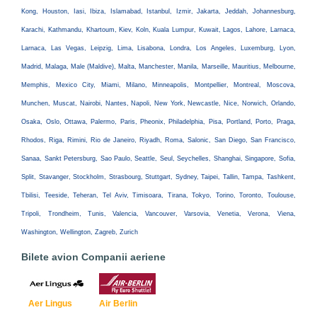
Kong, Houston, Iasi, Ibiza, Islamabad, Istanbul, Izmir, Jakarta, Jeddah, Johannesburg,
Karachi, Kathmandu, Khartoum, Kiev, Koln, Kuala Lumpur, Kuwait, Lagos, Lahore, Larnaca,
Larnaca, Las Vegas, Leipzig, Lima, Lisabona, Londra, Los Angeles, Luxemburg, Lyon,
Madrid, Malaga, Male (Maldive), Malta, Manchester, Manila, Marseille, Mauritius, Melbourne,
Memphis, Mexico City, Miami, Milano, Minneapolis, Montpellier, Montreal, Moscova,
Munchen, Muscat, Nairobi, Nantes, Napoli, New York, Newcastle, Nice, Norwich, Orlando,
Osaka, Oslo, Ottawa, Palermo, Paris, Pheonix, Philadelphia, Pisa, Portland, Porto, Praga,
Rhodos, Riga, Rimini, Rio de Janeiro, Riyadh, Roma, Salonic, San Diego, San Francisco,
Sanaa, Sankt Petersburg, Sao Paulo, Seattle, Seul, Seychelles, Shanghai, Singapore, Sofia,
Split, Stavanger, Stockholm, Strasbourg, Stuttgart, Sydney, Taipei, Tallin, Tampa, Tashkent,
Tbilisi, Teeside, Teheran, Tel Aviv, Timisoara, Tirana, Tokyo, Torino, Toronto, Toulouse,
Tripoli, Trondheim, Tunis, Valencia, Vancouver, Varsovia, Venetia, Verona, Viena,
Washington, Wellington, Zagreb, Zurich
Bilete avion Companii aeriene
Aer Lingus
Air Berlin