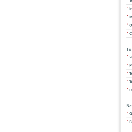
T
I
I
O
C
To
V
P
T
T
C
Ne
G
F