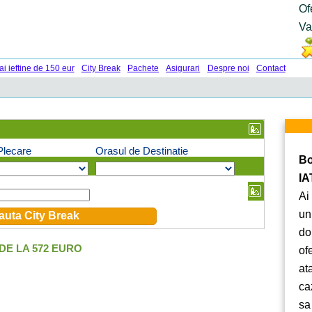
Of
Va
ai ieftine de 150 eur
City Break
Pachete
Asigurari
Despre noi
Contact
Plecare
Orasul de Destinatie
Bo
IA
Ai
un
do
DE LA 572 EURO
of
at
ca
sa