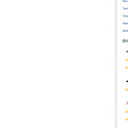
Stoc
Tash
Tok
Vale
Well
Bi
A
I
A
A
A