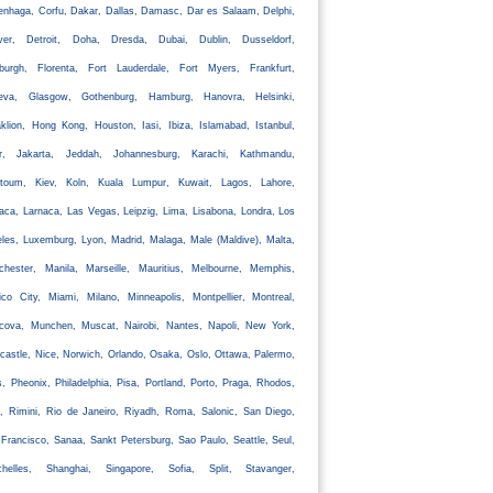
nhaga, Corfu, Dakar, Dallas, Damasc, Dar es Salaam, Delphi,
ver, Detroit, Doha, Dresda, Dubai, Dublin, Dusseldorf,
nburgh, Florenta, Fort Lauderdale, Fort Myers, Frankfurt,
eva, Glasgow, Gothenburg, Hamburg, Hanovra, Helsinki,
klion, Hong Kong, Houston, Iasi, Ibiza, Islamabad, Istanbul,
ir, Jakarta, Jeddah, Johannesburg, Karachi, Kathmandu,
rtoum, Kiev, Koln, Kuala Lumpur, Kuwait, Lagos, Lahore,
aca, Larnaca, Las Vegas, Leipzig, Lima, Lisabona, Londra, Los
les, Luxemburg, Lyon, Madrid, Malaga, Male (Maldive), Malta,
chester, Manila, Marseille, Mauritius, Melbourne, Memphis,
co City, Miami, Milano, Minneapolis, Montpellier, Montreal,
cova, Munchen, Muscat, Nairobi, Nantes, Napoli, New York,
astle, Nice, Norwich, Orlando, Osaka, Oslo, Ottawa, Palermo,
s, Pheonix, Philadelphia, Pisa, Portland, Porto, Praga, Rhodos,
, Rimini, Rio de Janeiro, Riyadh, Roma, Salonic, San Diego,
Francisco, Sanaa, Sankt Petersburg, Sao Paulo, Seattle, Seul,
chelles, Shanghai, Singapore, Sofia, Split, Stavanger,