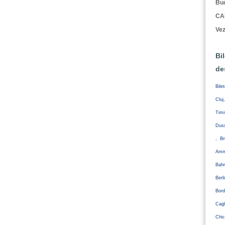
Buc
CA
Vez
Bi
de
Bile
Cluj
Tim
Duss
, Br
Amm
Bahr
Ber
Bord
Cagl
Chic