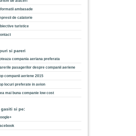
urism de afaceri
nformatii ambasade
mpresii de calatorie
biective turistice
ontact
puri si pareri
oteaza compania aeriana preferata
arerile pasagerilor despre companii aeriene
op companii aeriene 2015
op locuri preferate in avion
ea mai buna companie low cost
 gasiti si pe:
oogle+
acebook