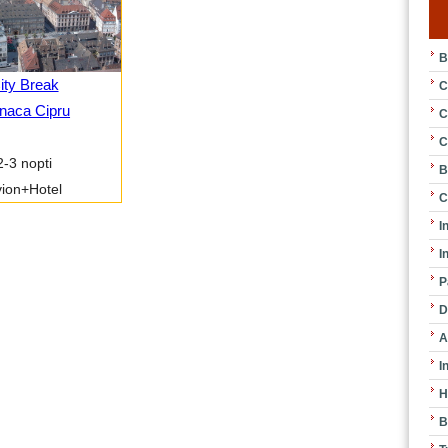
B
ity Break
C
naca Cipru
C
C
2-3 nopti
B
ion+Hotel
C
I
I
P
D
A
I
H
B