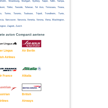
kholm, Strasbourg, Stuttgart, Sydney, Taipei, Tallin, Tampa,
kent, Tbilisi, Teeside, Teheran, Tel Aviv, Timisoara, Tirana,
yo, Torino, Toronto, Toulouse, Tripoli, Trondheim, Tunis,
ncia, Vancouver, Varsovia, Venetia, Verona, Viena, Washington,
ington, Zagreb, Zurich
lete avion Companii aeriene
er Lingus
Air Berlin
rish Airlines
ir France
Alitalia
ustrian
British
irlines
Airways