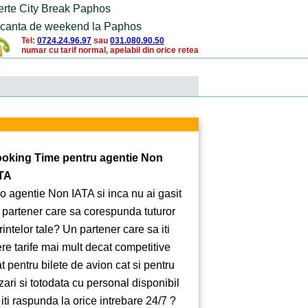
erte City Break Paphos
canta de weekend la Paphos
Tel:
0724.24.96.97
sau
031.080.90.50
numar cu tarif normal, apelabil din orice retea
oking Time pentru agentie Non
TA
 o agentie Non IATA si inca nu ai gasit
 partener care sa corespunda tuturor
rintelor tale? Un partener care sa iti
ere tarife mai mult decat competitive
at pentru bilete de avion cat si pentru
zari si totodata cu personal disponibil
 iti raspunda la orice intrebare 24/7 ?