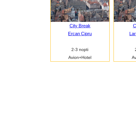
City Break
C
Ercan Cipru
Lar
2-3 nopti
Avion+Hotel
Av