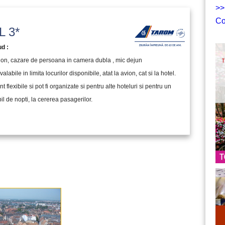
>>
Co
 3*
ud :
vion, cazare de persoana in camera dubla , mic dejun
valabile in limita locurilor disponibile, atat la avion, cat si la hotel.
nt flexibile si pot fi organizate si pentru alte hoteluri si pentru un
l de nopti, la cererea pasagerilor.