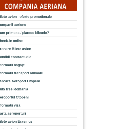
ilete avion - oferte promotionale
ompanii aeriene
um primesc / platesc biletele?
heck-in online
ronare Bilete avion
onditii contractuale
nformatii bagaje
nformatii transport animale
arcare Aeroport Otopeni
uty free Romania
eroportul Otopeni
nformatii viza
arta aeroporturi
ilete avion Erasmus