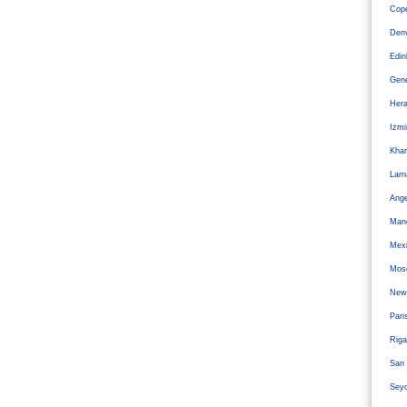
Cope
Den
Edi
Gen
Hera
Izm
Kha
Larn
Ange
Man
Mexi
Mos
Newc
Pari
Riga
San 
Sey