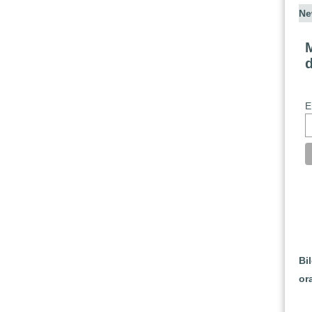
Ne
M
E
Bi
or