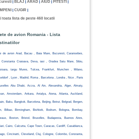
uresti
BLAJ
ARAD
AIUD
PITESTI
|
|
|
|
|
MPENI
CUGIR
|
|
i toata lista de peste 460 locatii
lete de avion Romania - Lista
stinatiilor
te de avion Arad, Bacau , Baia Mare, Bucuresti, Caransebes,
, Constanta Craioava, Deva, iasi , Oradea Satu Mare, Sibiu,
isioara, targu Mures, Tulcea, Frankfurt, Munchen , Milano,
eldorf , Lyon , Madrid, Roma , Barcelona , Londra , Nice , Paris
uxelles Abu Dhabi, Accra, Al Ain, Alexandria, Alger, Almaty,
an, Amsterdam, Ankara, Antalya, Atena, Atlanta, Auckland,
ain, Baku, Bangkok, Barcelona, Beijing, Beirut, Belgrad, Bergen,
lin, Bilbao, Birmingham, Bishkek, Bodrum, Bologna, Bombay,
eaux, Boston, Bristol, Bruxelles, Budapesta, Buenos Aires,
iari, Cairo, Calcutta, Cape Town, Caracas, Cardiff, Casablanca,
ago, Cincinatti, Cleveland, Cluj, Cologne, Colombo, Constanta,