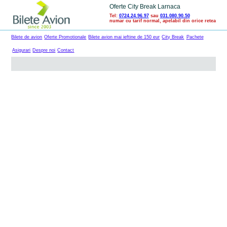
Oferte City Break Larnaca
Tel:
0724.24.96.97
sau
031.080.90.50
numar cu tarif normal, apelabil din orice retea
Bilete de avion
Oferte Promotionale
Bilete avion mai ieftine de 150 eur
City Break
Pachete
Asigurari
Despre noi
Contact