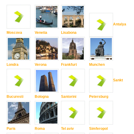
Antalya
Moscova
Venetia
Lisabona
Londra
Verona
Frankfurt
Munchen
Sankt
Bucuresti
Bologna
Santorini
Petersburg
Paris
Roma
Tel aviv
Simferopol