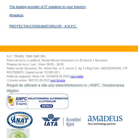
The leading provider of IT solutions to your industry
Amadeus
PROTECTIA CONSUMATORILOR - A.N.P.C.
S.C. TRAVEL TIME D&R SRL
Punct de lucru cu publicul: Strada Mircea Vulcanescu nr 45,Sector 1 Bucuresti
Program de lucru: Luni - Vineri 09:00 - 18:00
Sediul social: Bucuresti, Str. Anton Pan, nr 2, sector 3, Ap 3 | Reg Com: J40/15226/2005, CIF
RO17926970, Capital social: 70.000 LEI |
Polita de asigurare: Seria I Nr: 52194/04.10.2019
vezi polita
| Licenta turism: 3927/21.06.2013
vezi licenta
Reguli de utilizare a site-ului www.bileteavion.ro
ANPC
Solutionarea
|
|
litigiilor