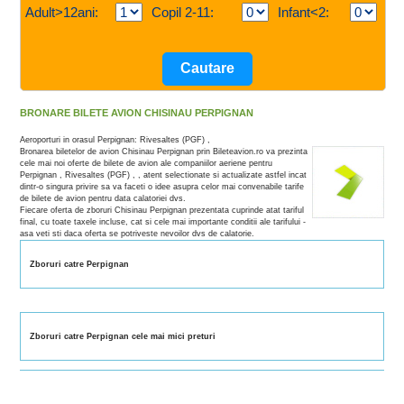
Adult>12ani:
Copil 2-11:
Infant<2:
BRONARE BILETE AVION CHISINAU PERPIGNAN
Aeroporturi in orasul Perpignan: Rivesaltes (PGF) ,
Bronarea biletelor de avion Chisinau Perpignan prin Bileteavion.ro va prezinta
cele mai noi oferte de bilete de avion ale companiilor aeriene pentru
Perpignan , Rivesaltes (PGF) , , atent selectionate si actualizate astfel incat
dintr-o singura privire sa va faceti o idee asupra celor mai convenabile tarife
de bilete de avion pentru data calatoriei dvs.
Fiecare oferta de zboruri Chisinau Perpignan prezentata cuprinde atat tariful
final, cu toate taxele incluse, cat si cele mai importante conditii ale tarifului -
asa veti sti daca oferta se potriveste nevoilor dvs de calatorie.
Zboruri catre Perpignan
Zboruri catre Perpignan cele mai mici preturi