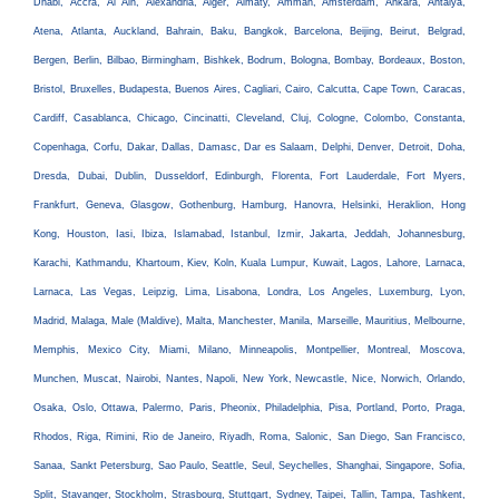
Dhabi, Accra, Al Ain, Alexandria, Alger, Almaty, Amman, Amsterdam, Ankara, Antalya,
Atena, Atlanta, Auckland, Bahrain, Baku, Bangkok, Barcelona, Beijing, Beirut, Belgrad,
Bergen, Berlin, Bilbao, Birmingham, Bishkek, Bodrum, Bologna, Bombay, Bordeaux, Boston,
Bristol, Bruxelles, Budapesta, Buenos Aires, Cagliari, Cairo, Calcutta, Cape Town, Caracas,
Cardiff, Casablanca, Chicago, Cincinatti, Cleveland, Cluj, Cologne, Colombo, Constanta,
Copenhaga, Corfu, Dakar, Dallas, Damasc, Dar es Salaam, Delphi, Denver, Detroit, Doha,
Dresda, Dubai, Dublin, Dusseldorf, Edinburgh, Florenta, Fort Lauderdale, Fort Myers,
Frankfurt, Geneva, Glasgow, Gothenburg, Hamburg, Hanovra, Helsinki, Heraklion, Hong
Kong, Houston, Iasi, Ibiza, Islamabad, Istanbul, Izmir, Jakarta, Jeddah, Johannesburg,
Karachi, Kathmandu, Khartoum, Kiev, Koln, Kuala Lumpur, Kuwait, Lagos, Lahore, Larnaca,
Larnaca, Las Vegas, Leipzig, Lima, Lisabona, Londra, Los Angeles, Luxemburg, Lyon,
Madrid, Malaga, Male (Maldive), Malta, Manchester, Manila, Marseille, Mauritius, Melbourne,
Memphis, Mexico City, Miami, Milano, Minneapolis, Montpellier, Montreal, Moscova,
Munchen, Muscat, Nairobi, Nantes, Napoli, New York, Newcastle, Nice, Norwich, Orlando,
Osaka, Oslo, Ottawa, Palermo, Paris, Pheonix, Philadelphia, Pisa, Portland, Porto, Praga,
Rhodos, Riga, Rimini, Rio de Janeiro, Riyadh, Roma, Salonic, San Diego, San Francisco,
Sanaa, Sankt Petersburg, Sao Paulo, Seattle, Seul, Seychelles, Shanghai, Singapore, Sofia,
Split, Stavanger, Stockholm, Strasbourg, Stuttgart, Sydney, Taipei, Tallin, Tampa, Tashkent,