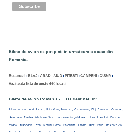
Bilete de avion se pot plati in urmatoarele orase din
Romania:
Bucuresti
BLAJ
ARAD
AIUD
PITESTI
CAMPENI
CUGIR
|
|
|
|
|
|
|
Vezi toata lista de peste 460 locatii
Bilete de avion Romania - Lista destinatiilor
Bilete de avion Arad, Bacau , Baia Mare, Bucuresti, Caransebes, Cluj, Constanta Craioava,
Deva, iasi , Oradea Satu Mare, Sibiu, Timisioara, targu Mures, Tulcea, Frankfurt, Munchen ,
Milano, Dusseldorf , Lyon , Madrid, Roma , Barcelona , Londra , Nice , Paris , Bruxelles Abu