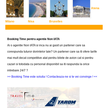
Atena
Milano
Nisa
Bruxelles
Booking Time pentru agentie Non IATA
Ai o agentie Non IATA si inca nu ai gasit un partener care sa
corespunda tuturor dorintelor tale? Un partener care sa iti ofere tarife
mai mult decat competitive atat pentru bilete de avion cat si pentru
cazari si totodata cu personal disponibil sa iti raspunda la orice
intrebare 24/7 ?
>> Booking Time este solutia ! Contacteaza-ne si te vei convinge ! <<