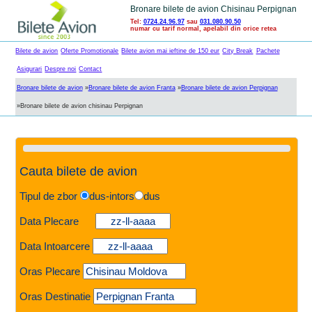
Bronare bilete de avion Chisinau Perpignan
Tel:
0724.24.96.97
sau
031.080.90.50
numar cu tarif normal, apelabil din orice retea
Bilete de avion
Oferte Promotionale
Bilete avion mai ieftine de 150 eur
City Break
Pachete
Asigurari
Despre noi
Contact
Bronare bilete de avion
»
Bronare bilete de avion Franta
»
Bronare bilete de avion Perpignan
»
Bronare bilete de avion chisinau Perpignan
Cauta bilete de avion
Tipul de zbor
dus-intors
dus
Data Plecare
Data Intoarcere
Oras Plecare
Oras Destinatie