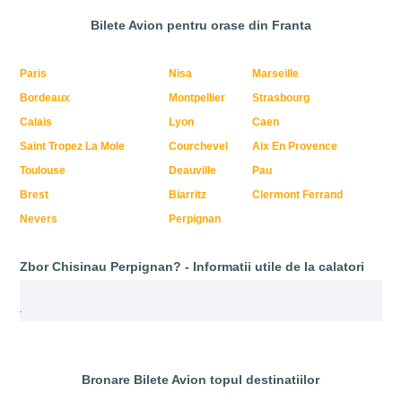
Bilete Avion pentru orase din Franta
Paris
Nisa
Marseille
Bordeaux
Montpellier
Strasbourg
Calais
Lyon
Caen
Saint Tropez La Mole
Courchevel
Aix En Provence
Toulouse
Deauville
Pau
Brest
Biarritz
Clermont Ferrand
Nevers
Perpignan
Zbor Chisinau Perpignan? - Informatii utile de la calatori
.
Bronare Bilete Avion topul destinatiilor