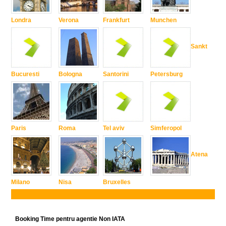
Londra
Verona
Frankfurt
Munchen
Sankt
Bucuresti
Bologna
Santorini
Petersburg
Paris
Roma
Tel aviv
Simferopol
Atena
Milano
Nisa
Bruxelles
Booking Time pentru agentie Non IATA