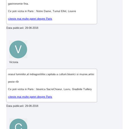
gastronomie fina.
Ce poti vizita in Paris : Notre Dame, Turnul Eifel, Louvre
citeste mai multe pareri despre Paris
Data publicarii: 29-06-2016
Victoria
orasul luminilor,al indragostitilor,capitala a culturii.biserici si muzee,artisi
peste r0t
Ce poti vizita in Paris : biserica SacreChoeur, Luvru, Gradinile Tuillery
citeste mai multe pareri despre Paris
Data publicarii: 29-06-2016