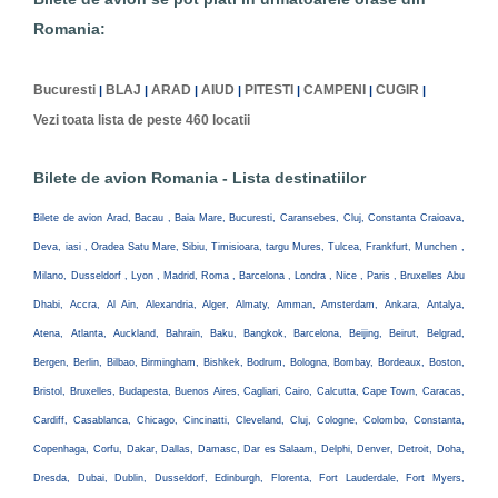
Romania:
Bucuresti
BLAJ
ARAD
AIUD
PITESTI
CAMPENI
CUGIR
|
|
|
|
|
|
|
Vezi toata lista de peste 460 locatii
Bilete de avion Romania - Lista destinatiilor
Bilete de avion Arad, Bacau , Baia Mare, Bucuresti, Caransebes, Cluj, Constanta Craioava,
Deva, iasi , Oradea Satu Mare, Sibiu, Timisioara, targu Mures, Tulcea, Frankfurt, Munchen ,
Milano, Dusseldorf , Lyon , Madrid, Roma , Barcelona , Londra , Nice , Paris , Bruxelles Abu
Dhabi, Accra, Al Ain, Alexandria, Alger, Almaty, Amman, Amsterdam, Ankara, Antalya,
Atena, Atlanta, Auckland, Bahrain, Baku, Bangkok, Barcelona, Beijing, Beirut, Belgrad,
Bergen, Berlin, Bilbao, Birmingham, Bishkek, Bodrum, Bologna, Bombay, Bordeaux, Boston,
Bristol, Bruxelles, Budapesta, Buenos Aires, Cagliari, Cairo, Calcutta, Cape Town, Caracas,
Cardiff, Casablanca, Chicago, Cincinatti, Cleveland, Cluj, Cologne, Colombo, Constanta,
Copenhaga, Corfu, Dakar, Dallas, Damasc, Dar es Salaam, Delphi, Denver, Detroit, Doha,
Dresda, Dubai, Dublin, Dusseldorf, Edinburgh, Florenta, Fort Lauderdale, Fort Myers,