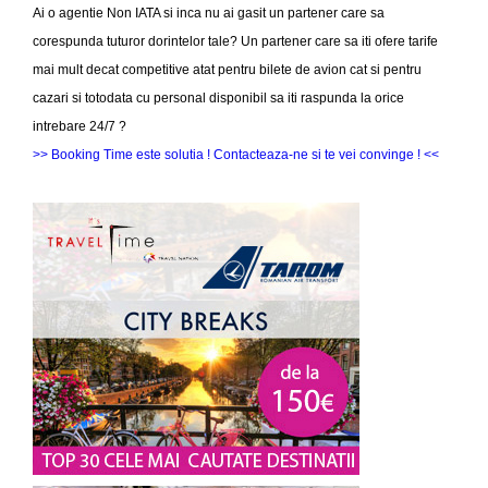
Ai o agentie Non IATA si inca nu ai gasit un partener care sa
corespunda tuturor dorintelor tale? Un partener care sa iti ofere tarife
mai mult decat competitive atat pentru bilete de avion cat si pentru
cazari si totodata cu personal disponibil sa iti raspunda la orice
intrebare 24/7 ?
>> Booking Time este solutia ! Contacteaza-ne si te vei convinge ! <<