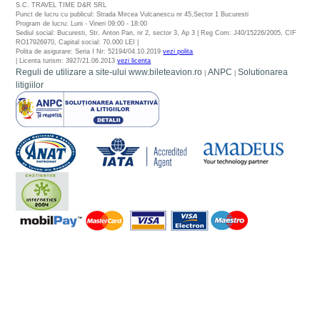
S.C. TRAVEL TIME D&R SRL
Punct de lucru cu publicul: Strada Mircea Vulcanescu nr 45,Sector 1 Bucuresti
Program de lucru: Luni - Vineri 09:00 - 18:00
Sediul social: Bucuresti, Str. Anton Pan, nr 2, sector 3, Ap 3 | Reg Com: J40/15226/2005, CIF
RO17926970, Capital social: 70.000 LEI |
Polita de asigurare: Seria I Nr: 52194/04.10.2019
vezi polita
| Licenta turism: 3927/21.06.2013
vezi licenta
Reguli de utilizare a site-ului www.bileteavion.ro
ANPC
Solutionarea
|
|
litigiilor