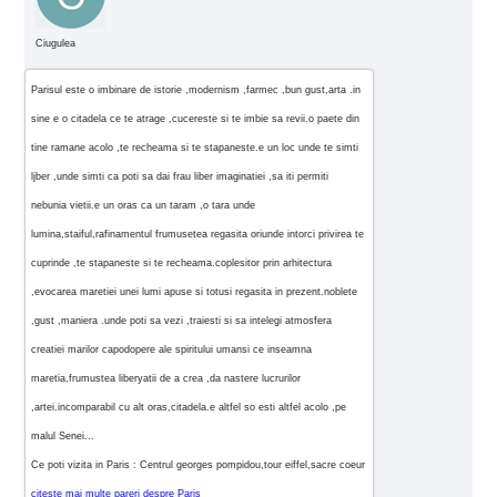
Ciugulea
Parisul este o imbinare de istorie ,modernism ,farmec ,bun gust,arta .in
sine e o citadela ce te atrage ,cucereste si te imbie sa revii.o paete din
tine ramane acolo ,te recheama si te stapaneste.e un loc unde te simti
ljber ,unde simti ca poti sa dai frau liber imaginatiei ,sa iti permiti
nebunia vietii.e un oras ca un taram ,o tara unde
lumina,staiful,rafinamentul frumusetea regasita oriunde intorci privirea te
cuprinde ,te stapaneste si te recheama.coplesitor prin arhitectura
,evocarea maretiei unei lumi apuse si totusi regasita in prezent.noblete
,gust ,maniera .unde poti sa vezi ,traiesti si sa intelegi atmosfera
creatiei marilor capodopere ale spiritului umansi ce inseamna
maretia,frumustea liberyatii de a crea ,da nastere lucrurilor
,artei.incomparabil cu alt oras,citadela.e altfel so esti altfel acolo ,pe
malul Senei...
Ce poti vizita in Paris : Centrul georges pompidou,tour eiffel,sacre coeur
citeste mai multe pareri despre Paris