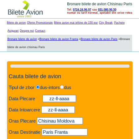
Bronare bilete de avion Chisinau Paris
Tel:
0724.24.96.97
sau
031.080.90.50
numar cu tarif normal, apelabil din orice retea
Bilete de avion
Oferte Promotionale
Bilete avion mai ieftine de 150 eur
City Break
Pachete
Asigurari
Despre noi
Contact
Bronare bilete de avion
»
Bronare bilete de avion Franta
»
Bronare bilete de avion Paris
»
Bronare
bilete de avion chisinau Paris
Cauta bilete de avion
Tipul de zbor
dus-intors
dus
Data Plecare
Data Intoarcere
Oras Plecare
Oras Destinatie