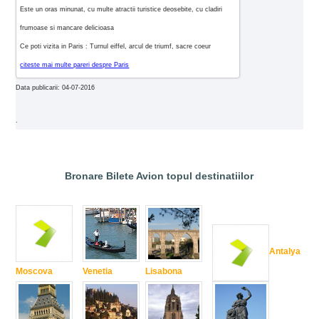
Este un oras minunat, cu multe atractii turistice deosebite, cu cladiri
frumoase si mancare delicioasa
Ce poti vizita in Paris : Turnul eiffel, arcul de triumf, sacre coeur
citeste mai multe pareri despre Paris
Data publicarii: 04-07-2016
.
Bronare Bilete Avion topul destinatiilor
Antalya
Moscova
Venetia
Lisabona