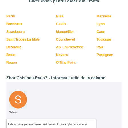
Bilete Avion pentru orase din Franta
Paris
Nisa
Marseille
Bordeaux
Calais
Lyon
Strasbourg
Montpellier
Caen
Saint Tropez La Mole
Courchevel
Toulouse
Deauville
Aix En Provence
Pau
Brest
Nevers
Perpignan
Rouen
Offline Point
Zbor Chisinau Paris? - Informatii utile de la calatori
Salaru
Este un oras pe care doresc sa-l vizitez. Frumos, plin de istorie si