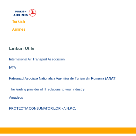
Turkish
Airlines
Linkuri Utile
International Air Transport Association
IATA
Patronatul Asociatia Nationala a Agentiilor de Turism din Romania (
ANAT
)
The leading provider of IT solutions to your industry
Amadeus
PROTECTIA CONSUMATORILOR - A.N.P.C.