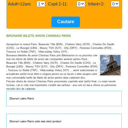
Adult>12ani:
Copil 2-11:
Infant<2:
BRONARE BILETE AVION CHISINAU PARIS
Aeroporturi in orasul Paris: Beauvais Tille (BVA) , Chalons Vatry (XCR) , Charles De Gaulle
(CDG) , Le Bourget (LBG) , Massy TGV (XJY) , Orly (ORY) , Pontoise Cormeilles (POX) ,
Toussus Le Noble (TNF) , Villacoublay Velizy (VIY) ,
Bronarea biletelor de avion Chisinau Paris prin Bileteavion.ro va prezinta cele
mai noi oferte de bilete de avion ale companiilor aeriene pentru Paris ,
Beauvais Tille (BVA) , Chalons Vatry (XCR) , Charles De Gaulle (CDG) , Le
Bourget (LBG) , Massy TGV (XJY) , Orly (ORY) , Pontoise Cormeilles (POX)
, Toussus Le Noble (TNF) , Villacoublay Velizy (VIY) , , atent selectionate si
actualizate astfel incat dintr-o singura privire sa va faceti o idee asupra celor
mai convenabile tarife de bilete de avion pentru data calatoriei dvs.
Fiecare oferta de zboruri Chisinau Paris prezentata cuprinde atat tariful final, cu toate taxele
incluse, cat si cele mai importante conditii ale tarifului - asa veti sti daca oferta se potriveste
nevoilor dvs de calatorie.
Zboruri catre Paris
Zboruri catre Paris cele mai mici preturi