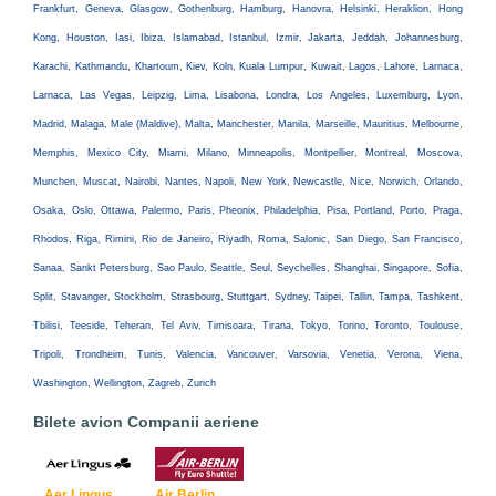
Frankfurt, Geneva, Glasgow, Gothenburg, Hamburg, Hanovra, Helsinki, Heraklion, Hong
Kong, Houston, Iasi, Ibiza, Islamabad, Istanbul, Izmir, Jakarta, Jeddah, Johannesburg,
Karachi, Kathmandu, Khartoum, Kiev, Koln, Kuala Lumpur, Kuwait, Lagos, Lahore, Larnaca,
Larnaca, Las Vegas, Leipzig, Lima, Lisabona, Londra, Los Angeles, Luxemburg, Lyon,
Madrid, Malaga, Male (Maldive), Malta, Manchester, Manila, Marseille, Mauritius, Melbourne,
Memphis, Mexico City, Miami, Milano, Minneapolis, Montpellier, Montreal, Moscova,
Munchen, Muscat, Nairobi, Nantes, Napoli, New York, Newcastle, Nice, Norwich, Orlando,
Osaka, Oslo, Ottawa, Palermo, Paris, Pheonix, Philadelphia, Pisa, Portland, Porto, Praga,
Rhodos, Riga, Rimini, Rio de Janeiro, Riyadh, Roma, Salonic, San Diego, San Francisco,
Sanaa, Sankt Petersburg, Sao Paulo, Seattle, Seul, Seychelles, Shanghai, Singapore, Sofia,
Split, Stavanger, Stockholm, Strasbourg, Stuttgart, Sydney, Taipei, Tallin, Tampa, Tashkent,
Tbilisi, Teeside, Teheran, Tel Aviv, Timisoara, Tirana, Tokyo, Torino, Toronto, Toulouse,
Tripoli, Trondheim, Tunis, Valencia, Vancouver, Varsovia, Venetia, Verona, Viena,
Washington, Wellington, Zagreb, Zurich
Bilete avion Companii aeriene
Aer Lingus
Air Berlin