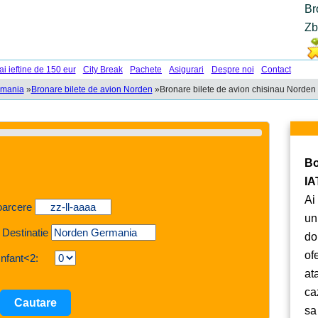
Br
Zb
ai ieftine de 150 eur
City Break
Pachete
Asigurari
Despre noi
Contact
rmania
»
Bronare bilete de avion Norden
»
Bronare bilete de avion chisinau Norden
Bo
IA
Ai
oarcere
un
 Destinatie
do
of
Infant<2:
at
ca
sa