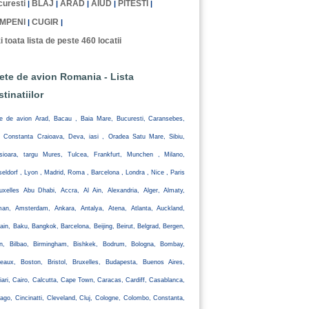
uresti
BLAJ
ARAD
AIUD
PITESTI
|
|
|
|
|
MPENI
CUGIR
|
|
i toata lista de peste 460 locatii
lete de avion Romania - Lista
stinatiilor
te de avion Arad, Bacau , Baia Mare, Bucuresti, Caransebes,
, Constanta Craioava, Deva, iasi , Oradea Satu Mare, Sibiu,
isioara, targu Mures, Tulcea, Frankfurt, Munchen , Milano,
eldorf , Lyon , Madrid, Roma , Barcelona , Londra , Nice , Paris
uxelles Abu Dhabi, Accra, Al Ain, Alexandria, Alger, Almaty,
an, Amsterdam, Ankara, Antalya, Atena, Atlanta, Auckland,
ain, Baku, Bangkok, Barcelona, Beijing, Beirut, Belgrad, Bergen,
lin, Bilbao, Birmingham, Bishkek, Bodrum, Bologna, Bombay,
eaux, Boston, Bristol, Bruxelles, Budapesta, Buenos Aires,
iari, Cairo, Calcutta, Cape Town, Caracas, Cardiff, Casablanca,
ago, Cincinatti, Cleveland, Cluj, Cologne, Colombo, Constanta,