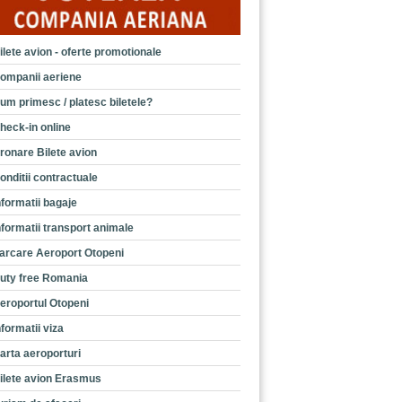
ilete avion - oferte promotionale
ompanii aeriene
um primesc / platesc biletele?
heck-in online
ronare Bilete avion
onditii contractuale
nformatii bagaje
nformatii transport animale
arcare Aeroport Otopeni
uty free Romania
eroportul Otopeni
nformatii viza
arta aeroporturi
ilete avion Erasmus