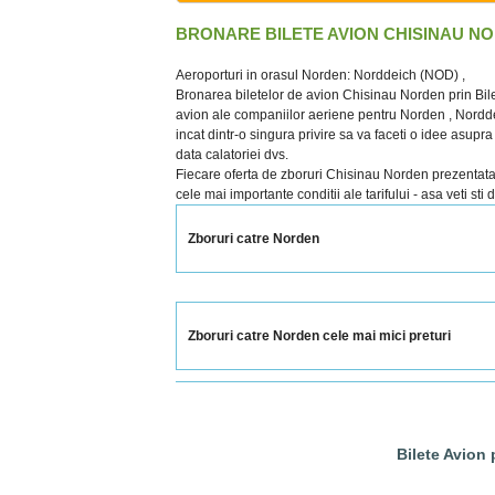
BRONARE BILETE AVION CHISINAU N
Aeroporturi in orasul Norden: Norddeich (NOD) ,
Bronarea biletelor de avion Chisinau Norden prin Bile
avion ale companiilor aeriene pentru Norden , Norddeic
incat dintr-o singura privire sa va faceti o idee asupr
data calatoriei dvs.
Fiecare oferta de zboruri Chisinau Norden prezentata cu
cele mai importante conditii ale tarifului - asa veti sti
Zboruri catre Norden
Zboruri catre Norden cele mai mici preturi
Bilete Avion