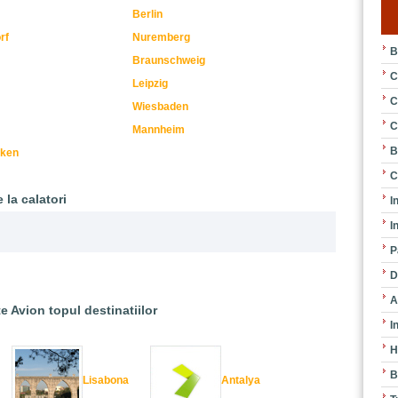
Berlin
rf
Nuremberg
B
Braunschweig
C
Leipzig
C
Wiesbaden
C
Mannheim
B
cken
C
 la calatori
I
I
P
D
A
e Avion topul destinatiilor
I
H
B
Lisabona
Antalya