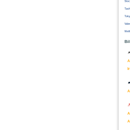
Stoc
Tash
Tok
Vale
Well
Bi
A
I
A
A
A