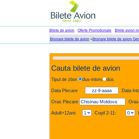
Bilete de avion
Oferte Promotionale
Bilete avion m
Bronare bilete de avion
»
Bronare bilete de avion Ge
Cauta bilete de avion
Tipul de zbor
dus-intors
dus
Data Plecare
Data Int
Oras Plecare
Oras
Adult>12ani:
Copil 2-11: