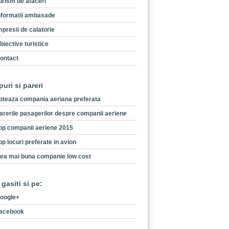
urism de afaceri
nformatii ambasade
mpresii de calatorie
biective turistice
ontact
puri si pareri
oteaza compania aeriana preferata
arerile pasagerilor despre companii aeriene
op companii aeriene 2015
op locuri preferate in avion
ea mai buna companie low cost
 gasiti si pe:
oogle+
acebook