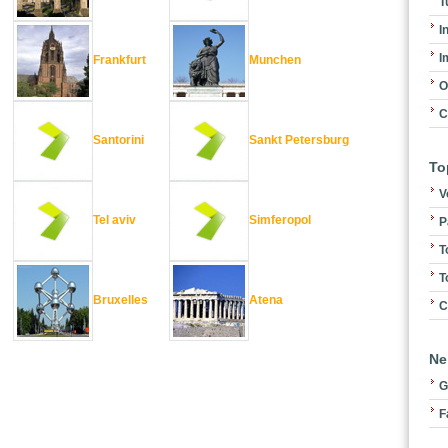
T
I
I
Frankfurt
Munchen
O
C
Santorini
Sankt Petersburg
To
V
Tel aviv
Simferopol
P
T
T
Bruxelles
Atena
C
Ne
G
F