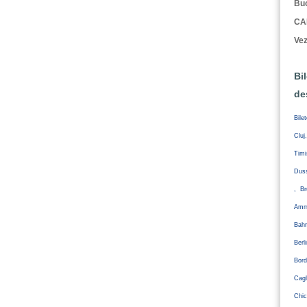
Buc
CA
Vez
Bi
de
Bile
Cluj
Tim
Duss
, Br
Amm
Bahr
Ber
Bord
Cagl
Chic