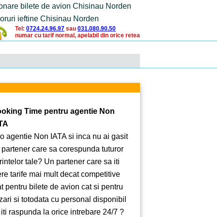
onare bilete de avion Chisinau Norden
oruri ieftine Chisinau Norden
Tel:
0724.24.96.97
sau
031.080.90.50
numar cu tarif normal, apelabil din orice retea
oking Time pentru agentie Non
TA
 o agentie Non IATA si inca nu ai gasit
 partener care sa corespunda tuturor
rintelor tale? Un partener care sa iti
ere tarife mai mult decat competitive
at pentru bilete de avion cat si pentru
zari si totodata cu personal disponibil
 iti raspunda la orice intrebare 24/7 ?