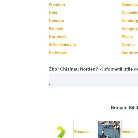
Frankfurt
Munchen
Koln
Dusseldo
Hanovra
Hamburg
Bremen
Stuttgart
Dortmund
Essen
Wilhelmshaven
Norden
Paderborn
Saarbru
Zbor Chisinau Norden? - Informatii utile de
.
Bronare Bilet
Moscova
Venetia