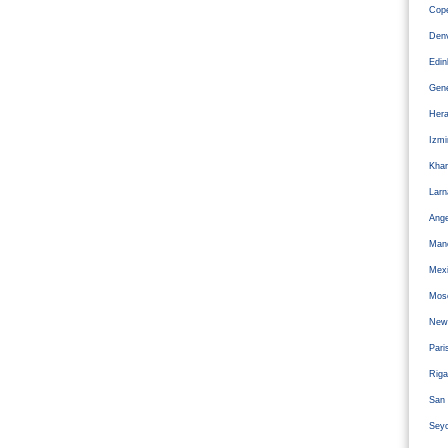
Cope
Den
Edi
Gen
Hera
Izm
Kha
Larn
Ange
Man
Mexi
Mos
Newc
Pari
Riga
San 
Sey