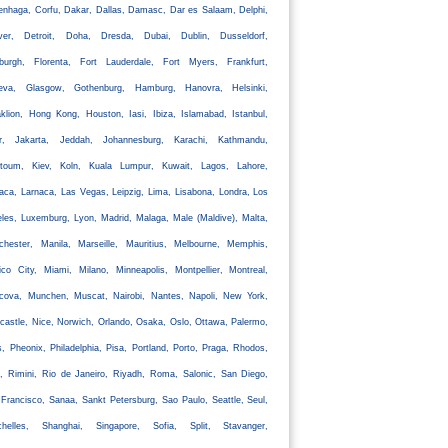
nhaga, Corfu, Dakar, Dallas, Damasc, Dar es Salaam, Delphi,
ver, Detroit, Doha, Dresda, Dubai, Dublin, Dusseldorf,
nburgh, Florenta, Fort Lauderdale, Fort Myers, Frankfurt,
eva, Glasgow, Gothenburg, Hamburg, Hanovra, Helsinki,
klion, Hong Kong, Houston, Iasi, Ibiza, Islamabad, Istanbul,
ir, Jakarta, Jeddah, Johannesburg, Karachi, Kathmandu,
rtoum, Kiev, Koln, Kuala Lumpur, Kuwait, Lagos, Lahore,
aca, Larnaca, Las Vegas, Leipzig, Lima, Lisabona, Londra, Los
les, Luxemburg, Lyon, Madrid, Malaga, Male (Maldive), Malta,
chester, Manila, Marseille, Mauritius, Melbourne, Memphis,
co City, Miami, Milano, Minneapolis, Montpellier, Montreal,
cova, Munchen, Muscat, Nairobi, Nantes, Napoli, New York,
astle, Nice, Norwich, Orlando, Osaka, Oslo, Ottawa, Palermo,
s, Pheonix, Philadelphia, Pisa, Portland, Porto, Praga, Rhodos,
, Rimini, Rio de Janeiro, Riyadh, Roma, Salonic, San Diego,
Francisco, Sanaa, Sankt Petersburg, Sao Paulo, Seattle, Seul,
chelles, Shanghai, Singapore, Sofia, Split, Stavanger,