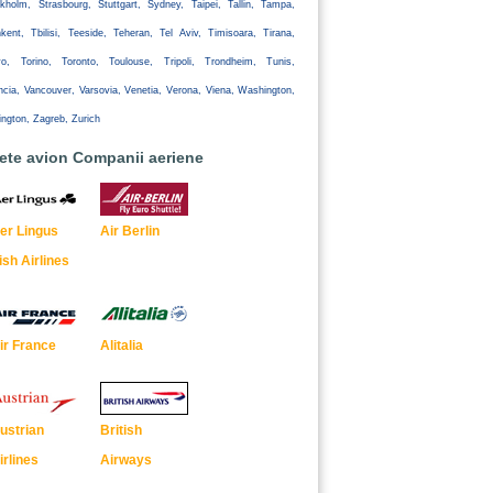
kholm, Strasbourg, Stuttgart, Sydney, Taipei, Tallin, Tampa,
kent, Tbilisi, Teeside, Teheran, Tel Aviv, Timisoara, Tirana,
yo, Torino, Toronto, Toulouse, Tripoli, Trondheim, Tunis,
ncia, Vancouver, Varsovia, Venetia, Verona, Viena, Washington,
ington, Zagreb, Zurich
lete avion Companii aeriene
er Lingus
Air Berlin
rish Airlines
ir France
Alitalia
ustrian
British
irlines
Airways