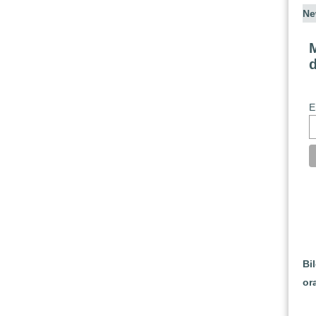
Ne
M
E
Bi
or