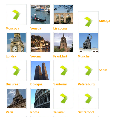
Antalya
Moscova
Venetia
Lisabona
Londra
Verona
Frankfurt
Munchen
Sankt
Bucuresti
Bologna
Santorini
Petersburg
Paris
Roma
Tel aviv
Simferopol