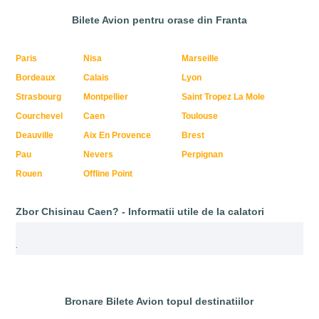
Bilete Avion pentru orase din Franta
Paris
Nisa
Marseille
Bordeaux
Calais
Lyon
Strasbourg
Montpellier
Saint Tropez La Mole
Courchevel
Caen
Toulouse
Deauville
Aix En Provence
Brest
Pau
Nevers
Perpignan
Rouen
Offline Point
Zbor Chisinau Caen? - Informatii utile de la calatori
.
Bronare Bilete Avion topul destinatiilor