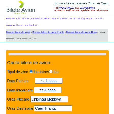
Bronare bilete de avion Chisinau Caen
Tel:
0724.24.96.97
sau
031.080.90.50
numar cu tarif normal, apelabil din orice retea
Bilete de avion
Oferte Promotionale
Bilete avion mai ieftine de 150 eur
City Break
Pachete
Asigurari
Despre noi
Contact
Bronare bilete de avion
»
Bronare bilete de avion Franta
»
Bronare bilete de avion Caen
»
Bronare
bilete de avion chisinau Caen
Cauta bilete de avion
Tipul de zbor
dus-intors
dus
Data Plecare
Data Intoarcere
Oras Plecare
Oras Destinatie