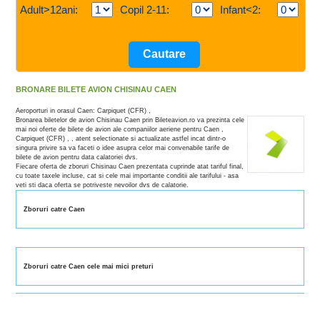
Adult>12ani:
Copil 2-11:
Infant<2:
BRONARE BILETE AVION CHISINAU CAEN
Aeroporturi in orasul Caen: Carpiquet (CFR) ,
Bronarea biletelor de avion Chisinau Caen prin Bileteavion.ro va prezinta cele
mai noi oferte de bilete de avion ale companiilor aeriene pentru Caen ,
Carpiquet (CFR) , , atent selectionate si actualizate astfel incat dintr-o
singura privire sa va faceti o idee asupra celor mai convenabile tarife de
bilete de avion pentru data calatoriei dvs.
Fiecare oferta de zboruri Chisinau Caen prezentata cuprinde atat tariful final,
cu toate taxele incluse, cat si cele mai importante conditii ale tarifului - asa
veti sti daca oferta se potriveste nevoilor dvs de calatorie.
Zboruri catre Caen
Zboruri catre Caen cele mai mici preturi