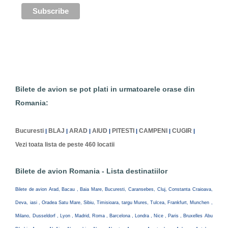
Bilete de avion se pot plati in urmatoarele orase din
Romania:
Bucuresti
BLAJ
ARAD
AIUD
PITESTI
CAMPENI
CUGIR
|
|
|
|
|
|
|
Vezi toata lista de peste 460 locatii
Bilete de avion Romania - Lista destinatiilor
Bilete de avion Arad, Bacau , Baia Mare, Bucuresti, Caransebes, Cluj, Constanta Craioava,
Deva, iasi , Oradea Satu Mare, Sibiu, Timisioara, targu Mures, Tulcea, Frankfurt, Munchen ,
Milano, Dusseldorf , Lyon , Madrid, Roma , Barcelona , Londra , Nice , Paris , Bruxelles Abu