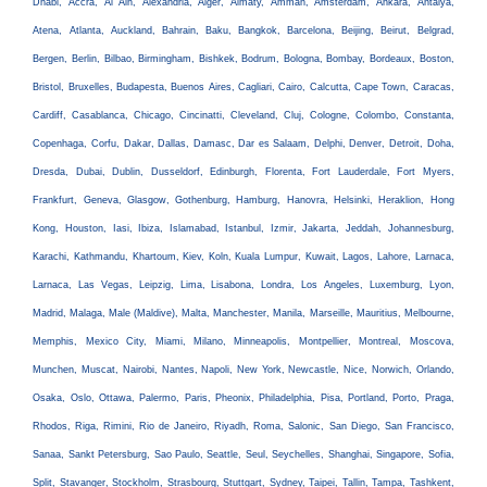
Dhabi, Accra, Al Ain, Alexandria, Alger, Almaty, Amman, Amsterdam, Ankara, Antalya,
Atena, Atlanta, Auckland, Bahrain, Baku, Bangkok, Barcelona, Beijing, Beirut, Belgrad,
Bergen, Berlin, Bilbao, Birmingham, Bishkek, Bodrum, Bologna, Bombay, Bordeaux, Boston,
Bristol, Bruxelles, Budapesta, Buenos Aires, Cagliari, Cairo, Calcutta, Cape Town, Caracas,
Cardiff, Casablanca, Chicago, Cincinatti, Cleveland, Cluj, Cologne, Colombo, Constanta,
Copenhaga, Corfu, Dakar, Dallas, Damasc, Dar es Salaam, Delphi, Denver, Detroit, Doha,
Dresda, Dubai, Dublin, Dusseldorf, Edinburgh, Florenta, Fort Lauderdale, Fort Myers,
Frankfurt, Geneva, Glasgow, Gothenburg, Hamburg, Hanovra, Helsinki, Heraklion, Hong
Kong, Houston, Iasi, Ibiza, Islamabad, Istanbul, Izmir, Jakarta, Jeddah, Johannesburg,
Karachi, Kathmandu, Khartoum, Kiev, Koln, Kuala Lumpur, Kuwait, Lagos, Lahore, Larnaca,
Larnaca, Las Vegas, Leipzig, Lima, Lisabona, Londra, Los Angeles, Luxemburg, Lyon,
Madrid, Malaga, Male (Maldive), Malta, Manchester, Manila, Marseille, Mauritius, Melbourne,
Memphis, Mexico City, Miami, Milano, Minneapolis, Montpellier, Montreal, Moscova,
Munchen, Muscat, Nairobi, Nantes, Napoli, New York, Newcastle, Nice, Norwich, Orlando,
Osaka, Oslo, Ottawa, Palermo, Paris, Pheonix, Philadelphia, Pisa, Portland, Porto, Praga,
Rhodos, Riga, Rimini, Rio de Janeiro, Riyadh, Roma, Salonic, San Diego, San Francisco,
Sanaa, Sankt Petersburg, Sao Paulo, Seattle, Seul, Seychelles, Shanghai, Singapore, Sofia,
Split, Stavanger, Stockholm, Strasbourg, Stuttgart, Sydney, Taipei, Tallin, Tampa, Tashkent,