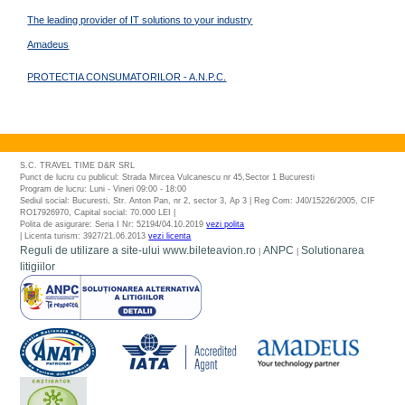
The leading provider of IT solutions to your industry
Amadeus
PROTECTIA CONSUMATORILOR - A.N.P.C.
S.C. TRAVEL TIME D&R SRL
Punct de lucru cu publicul: Strada Mircea Vulcanescu nr 45,Sector 1 Bucuresti
Program de lucru: Luni - Vineri 09:00 - 18:00
Sediul social: Bucuresti, Str. Anton Pan, nr 2, sector 3, Ap 3 | Reg Com: J40/15226/2005, CIF
RO17926970, Capital social: 70.000 LEI |
Polita de asigurare: Seria I Nr: 52194/04.10.2019
vezi polita
| Licenta turism: 3927/21.06.2013
vezi licenta
Reguli de utilizare a site-ului www.bileteavion.ro
ANPC
Solutionarea
|
|
litigiilor