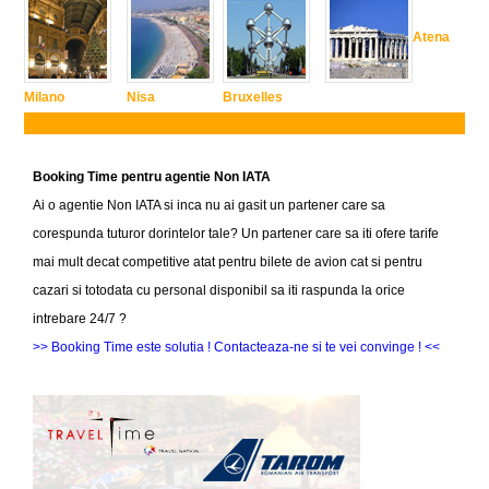
Atena
Milano
Nisa
Bruxelles
Booking Time pentru agentie Non IATA
Ai o agentie Non IATA si inca nu ai gasit un partener care sa
corespunda tuturor dorintelor tale? Un partener care sa iti ofere tarife
mai mult decat competitive atat pentru bilete de avion cat si pentru
cazari si totodata cu personal disponibil sa iti raspunda la orice
intrebare 24/7 ?
>> Booking Time este solutia ! Contacteaza-ne si te vei convinge ! <<