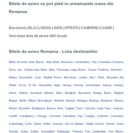
Bilete de avion se pot plati in urmatoarele orase din
Romania:
Bucuresti
BLAJ
ARAD
AIUD
PITESTI
CAMPENI
CUGIR
|
|
|
|
|
|
|
Vezi toata lista de peste 460 locatii
Bilete de avion Romania - Lista destinatiilor
Bilete de avion Arad, Bacau , Baia Mare, Bucuresti, Caransebes, Cluj, Constanta Craioava,
Deva, iasi , Oradea Satu Mare, Sibiu, Timisioara, targu Mures, Tulcea, Frankfurt, Munchen ,
Milano, Dusseldorf , Lyon , Madrid, Roma , Barcelona , Londra , Nice , Paris , Bruxelles Abu
Dhabi, Accra, Al Ain, Alexandria, Alger, Almaty, Amman, Amsterdam, Ankara, Antalya,
Atena, Atlanta, Auckland, Bahrain, Baku, Bangkok, Barcelona, Beijing, Beirut, Belgrad,
Bergen, Berlin, Bilbao, Birmingham, Bishkek, Bodrum, Bologna, Bombay, Bordeaux, Boston,
Bristol, Bruxelles, Budapesta, Buenos Aires, Cagliari, Cairo, Calcutta, Cape Town, Caracas,
Cardiff, Casablanca, Chicago, Cincinatti, Cleveland, Cluj, Cologne, Colombo, Constanta,
Copenhaga, Corfu, Dakar, Dallas, Damasc, Dar es Salaam, Delphi, Denver, Detroit, Doha,
Dresda, Dubai, Dublin, Dusseldorf, Edinburgh, Florenta, Fort Lauderdale, Fort Myers,