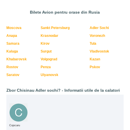
Bilete Avion pentru orase din Rusia
Moscova
Sankt Petersburg
Adler Sochi
Anapa
Krasnodar
Voronezh
Samara
Kirov
Tula
Kaluga
Surgut
Vladivostok
Khabarovsk
Volgograd
Kazan
Rostov
Penza
Pskov
Saratov
Ulyanovsk
Zbor Chisinau Adler sochi? - Informatii utile de la calatori
Cojocaru