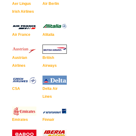
Aer Lingus
Air Berlin
Irish Airlines
Air France
Alitalia
Austrian
British
Airlines
Airways
CSA
Delta Air
Lines
Emirates
Finnair