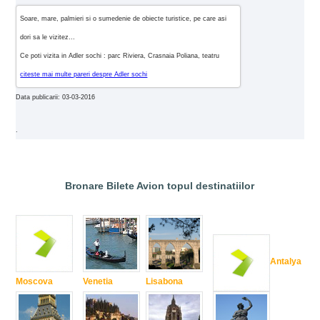
Soare, mare, palmieri si o sumedenie de obiecte turistice, pe care asi
dori sa le vizitez...
Ce poti vizita in Adler sochi : parc Riviera, Crasnaia Poliana, teatru
citeste mai multe pareri despre Adler sochi
Data publicarii: 03-03-2016
.
Bronare Bilete Avion topul destinatiilor
Antalya
Moscova
Venetia
Lisabona