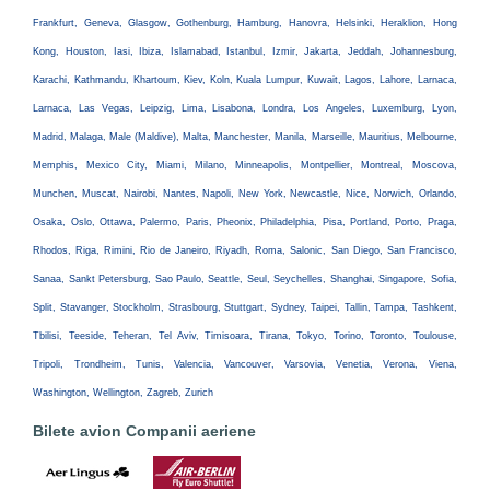
Frankfurt, Geneva, Glasgow, Gothenburg, Hamburg, Hanovra, Helsinki, Heraklion, Hong
Kong, Houston, Iasi, Ibiza, Islamabad, Istanbul, Izmir, Jakarta, Jeddah, Johannesburg,
Karachi, Kathmandu, Khartoum, Kiev, Koln, Kuala Lumpur, Kuwait, Lagos, Lahore, Larnaca,
Larnaca, Las Vegas, Leipzig, Lima, Lisabona, Londra, Los Angeles, Luxemburg, Lyon,
Madrid, Malaga, Male (Maldive), Malta, Manchester, Manila, Marseille, Mauritius, Melbourne,
Memphis, Mexico City, Miami, Milano, Minneapolis, Montpellier, Montreal, Moscova,
Munchen, Muscat, Nairobi, Nantes, Napoli, New York, Newcastle, Nice, Norwich, Orlando,
Osaka, Oslo, Ottawa, Palermo, Paris, Pheonix, Philadelphia, Pisa, Portland, Porto, Praga,
Rhodos, Riga, Rimini, Rio de Janeiro, Riyadh, Roma, Salonic, San Diego, San Francisco,
Sanaa, Sankt Petersburg, Sao Paulo, Seattle, Seul, Seychelles, Shanghai, Singapore, Sofia,
Split, Stavanger, Stockholm, Strasbourg, Stuttgart, Sydney, Taipei, Tallin, Tampa, Tashkent,
Tbilisi, Teeside, Teheran, Tel Aviv, Timisoara, Tirana, Tokyo, Torino, Toronto, Toulouse,
Tripoli, Trondheim, Tunis, Valencia, Vancouver, Varsovia, Venetia, Verona, Viena,
Washington, Wellington, Zagreb, Zurich
Bilete avion Companii aeriene