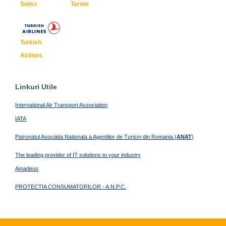
Swiss
Tarom
Turkish
Airlines
Linkuri Utile
International Air Transport Association
IATA
Patronatul Asociatia Nationala a Agentiilor de Turism din Romania (
ANAT
)
The leading provider of IT solutions to your industry
Amadeus
PROTECTIA CONSUMATORILOR - A.N.P.C.