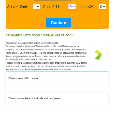
Adult>12ani:
Copil 2-11:
Infant<2:
BRONARE BILETE AVION CHISINAU ADLER SOCHI
Aeroporturi in orasul Adler sochi: Sochi Intl (AER) ,
Bronarea biletelor de avion Chisinau Adler sochi prin Bileteavion.ro va
prezinta cele mai noi oferte de bilete de avion ale companiilor aeriene pentru
Adler sochi , Sochi Intl (AER) , , atent selectionate si actualizate astfel incat
dintr-o singura privire sa va faceti o idee asupra celor mai convenabile tarife
de bilete de avion pentru data calatoriei dvs.
Fiecare oferta de zboruri Chisinau Adler sochi prezentata cuprinde atat tariful
final, cu toate taxele incluse, cat si cele mai importante conditii ale tarifului -
asa veti sti daca oferta se potriveste nevoilor dvs de calatorie.
Zboruri catre Adler sochi
Zboruri catre Adler sochi cele mai mici preturi