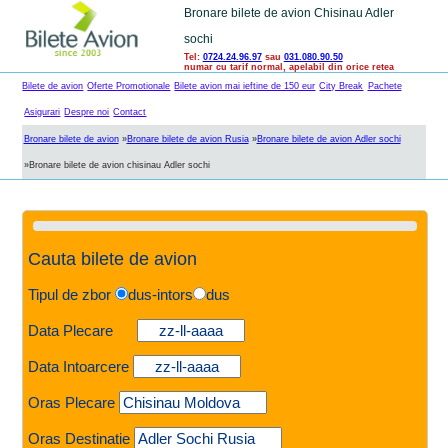
Bronare bilete de avion Chisinau Adler
sochi
Tel:
0724.24.96.97
sau
031.080.90.50
numar cu tarif normal, apelabil din orice retea
Bilete de avion
Oferte Promotionale
Bilete avion mai ieftine de 150 eur
City Break
Pachete
Asigurari
Despre noi
Contact
Bronare bilete de avion
»
Bronare bilete de avion Rusia
»
Bronare bilete de avion Adler sochi
»
Bronare bilete de avion chisinau Adler sochi
Cauta bilete de avion
Tipul de zbor
dus-intors
dus
Data Plecare
Data Intoarcere
Oras Plecare
Oras Destinatie