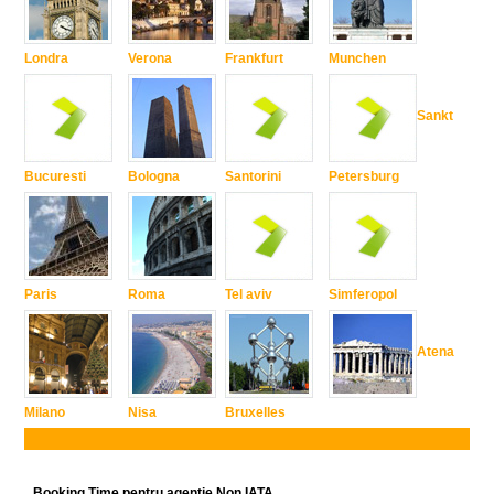
Londra
Verona
Frankfurt
Munchen
Sankt
Bucuresti
Bologna
Santorini
Petersburg
Paris
Roma
Tel aviv
Simferopol
Atena
Milano
Nisa
Bruxelles
Booking Time pentru agentie Non IATA