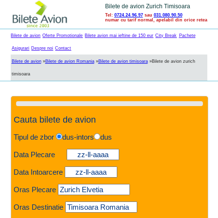
Bilete de avion Zurich Timisoara
Tel:
0724.24.96.97
sau
031.080.90.50
numar cu tarif normal, apelabil din orice retea
Bilete de avion
Oferte Promotionale
Bilete avion mai ieftine de 150 eur
City Break
Pachete
Asigurari
Despre noi
Contact
Bilete de avion
»
Bilete de avion Romania
»
Bilete de avion timisoara
»
Bilete de avion zurich
timisoara
Cauta bilete de avion
Tipul de zbor
dus-intors
dus
Data Plecare
Data Intoarcere
Oras Plecare
Oras Destinatie