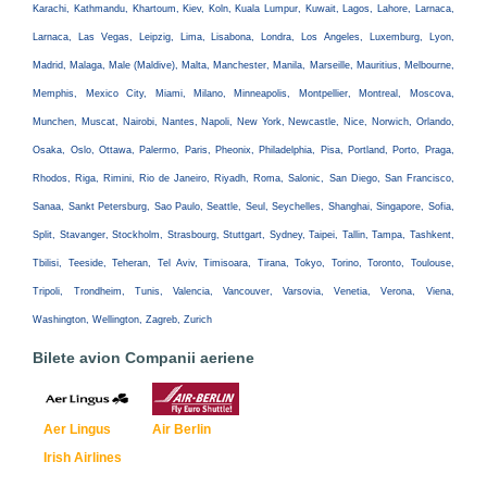
Karachi, Kathmandu, Khartoum, Kiev, Koln, Kuala Lumpur, Kuwait, Lagos, Lahore, Larnaca,
Larnaca, Las Vegas, Leipzig, Lima, Lisabona, Londra, Los Angeles, Luxemburg, Lyon,
Madrid, Malaga, Male (Maldive), Malta, Manchester, Manila, Marseille, Mauritius, Melbourne,
Memphis, Mexico City, Miami, Milano, Minneapolis, Montpellier, Montreal, Moscova,
Munchen, Muscat, Nairobi, Nantes, Napoli, New York, Newcastle, Nice, Norwich, Orlando,
Osaka, Oslo, Ottawa, Palermo, Paris, Pheonix, Philadelphia, Pisa, Portland, Porto, Praga,
Rhodos, Riga, Rimini, Rio de Janeiro, Riyadh, Roma, Salonic, San Diego, San Francisco,
Sanaa, Sankt Petersburg, Sao Paulo, Seattle, Seul, Seychelles, Shanghai, Singapore, Sofia,
Split, Stavanger, Stockholm, Strasbourg, Stuttgart, Sydney, Taipei, Tallin, Tampa, Tashkent,
Tbilisi, Teeside, Teheran, Tel Aviv, Timisoara, Tirana, Tokyo, Torino, Toronto, Toulouse,
Tripoli, Trondheim, Tunis, Valencia, Vancouver, Varsovia, Venetia, Verona, Viena,
Washington, Wellington, Zagreb, Zurich
Bilete avion Companii aeriene
Aer Lingus
Air Berlin
Irish Airlines