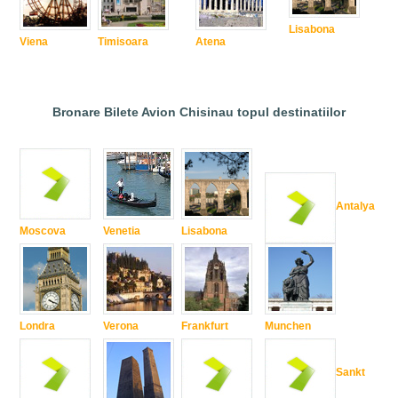
Lisabona
Viena
Timisoara
Atena
Bronare Bilete Avion Chisinau topul destinatiilor
Antalya
Moscova
Venetia
Lisabona
Londra
Verona
Frankfurt
Munchen
Sankt