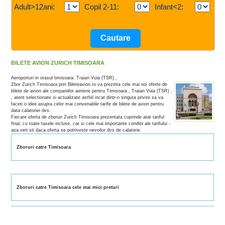
Adult>12ani:
Copil 2-11:
Infant<2:
BILETE AVION ZURICH TIMISOARA
Aeroporturi in orasul timisoara: Traian Vuia (TSR) ,
Zbor Zurich Timisoara prin Bileteavion.ro va prezinta cele mai noi oferte de
bilete de avion ale companiilor aeriene pentru Timisoara , Traian Vuia (TSR) ,
, atent selectionate si actualizate astfel incat dintr-o singura privire sa va
faceti o idee asupra celor mai convenabile tarife de bilete de avion pentru
data calatoriei dvs.
Fiecare oferta de zboruri Zurich Timisoara prezentata cuprinde atat tariful
final, cu toate taxele incluse, cat si cele mai importante conditii ale tarifului -
asa veti sti daca oferta se potriveste nevoilor dvs de calatorie.
Zboruri catre Timisoara
Zboruri catre Timisoara cele mai mici preturi