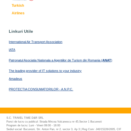
Turkish
Airlines
Linkuri Utile
International Air Transport Association
IATA
Patronatul Asociatia Nationala a Agentiilor de Turism din Romania (
ANAT
)
The leading provider of IT solutions to your industry
Amadeus
PROTECTIA CONSUMATORILOR - A.N.P.C.
S.C. TRAVEL TIME D&R SRL
Punct de lucru cu publicul: Strada Mircea Vulcanescu nr 45,Sector 1 Bucuresti
Program de lucru: Luni - Vineri 09:00 - 18:00
Sediul social: Bucuresti, Str. Anton Pan, nr 2, sector 3, Ap 3 | Reg Com: J40/15226/2005, CIF