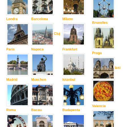
Londra
Barcelona
Milano
Bruxelles
Cluj
Paris
Napoca
Frankfurt
Praga
Iasi
Madrid
Munchen
Istanbul
Valencia
Roma
Bacau
Budapesta