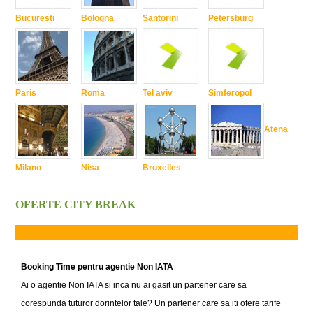
Bucuresti
Bologna
Santorini
Petersburg
Paris
Roma
Tel aviv
Simferopol
Atena
Milano
Nisa
Bruxelles
OFERTE CITY BREAK
Booking Time pentru agentie Non IATA
Ai o agentie Non IATA si inca nu ai gasit un partener care sa
corespunda tuturor dorintelor tale? Un partener care sa iti ofere tarife