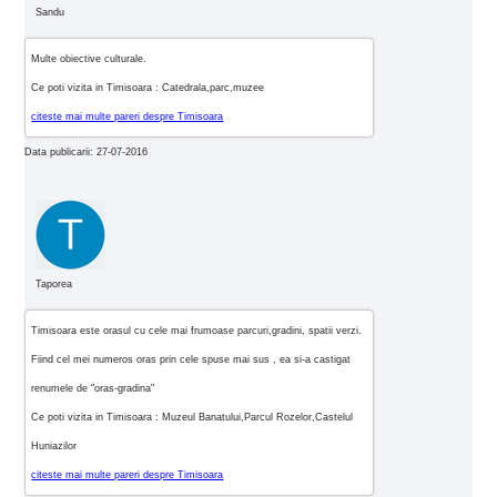
Sandu
Multe obiective culturale.
Ce poti vizita in Timisoara : Catedrala,parc,muzee
citeste mai multe pareri despre Timisoara
Data publicarii: 27-07-2016
Taporea
Timisoara este orasul cu cele mai frumoase parcuri,gradini, spatii verzi.
Fiind cel mei numeros oras prin cele spuse mai sus , ea si-a castigat
renumele de "oras-gradina"
Ce poti vizita in Timisoara : Muzeul Banatului,Parcul Rozelor,Castelul
Huniazilor
citeste mai multe pareri despre Timisoara