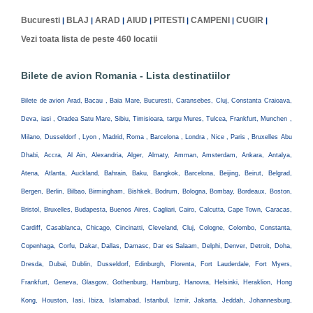
Bucuresti
BLAJ
ARAD
AIUD
PITESTI
CAMPENI
CUGIR
|
|
|
|
|
|
|
Vezi toata lista de peste 460 locatii
Bilete de avion Romania - Lista destinatiilor
Bilete de avion Arad, Bacau , Baia Mare, Bucuresti, Caransebes, Cluj, Constanta Craioava,
Deva, iasi , Oradea Satu Mare, Sibiu, Timisioara, targu Mures, Tulcea, Frankfurt, Munchen ,
Milano, Dusseldorf , Lyon , Madrid, Roma , Barcelona , Londra , Nice , Paris , Bruxelles Abu
Dhabi, Accra, Al Ain, Alexandria, Alger, Almaty, Amman, Amsterdam, Ankara, Antalya,
Atena, Atlanta, Auckland, Bahrain, Baku, Bangkok, Barcelona, Beijing, Beirut, Belgrad,
Bergen, Berlin, Bilbao, Birmingham, Bishkek, Bodrum, Bologna, Bombay, Bordeaux, Boston,
Bristol, Bruxelles, Budapesta, Buenos Aires, Cagliari, Cairo, Calcutta, Cape Town, Caracas,
Cardiff, Casablanca, Chicago, Cincinatti, Cleveland, Cluj, Cologne, Colombo, Constanta,
Copenhaga, Corfu, Dakar, Dallas, Damasc, Dar es Salaam, Delphi, Denver, Detroit, Doha,
Dresda, Dubai, Dublin, Dusseldorf, Edinburgh, Florenta, Fort Lauderdale, Fort Myers,
Frankfurt, Geneva, Glasgow, Gothenburg, Hamburg, Hanovra, Helsinki, Heraklion, Hong
Kong, Houston, Iasi, Ibiza, Islamabad, Istanbul, Izmir, Jakarta, Jeddah, Johannesburg,