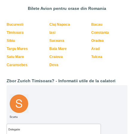
Bilete Avion pentru orase din Romania
Bucuresti
Cluj Napoca
Bacau
Timisoara
Iasi
Constanta
Sibiu
Suceava
Oradea
Targu Mures
Baia Mare
Arad
Satu Mare
Craiova
Tulcea
Caransebes
Deva
Zbor Zurich Timisoara? - Informatii utile de la calatori
Scurtu
Delegatie