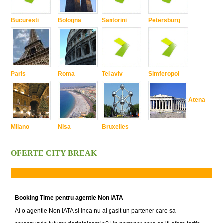
Bucuresti
Bologna
Santorini
Petersburg
Paris
Roma
Tel aviv
Simferopol
Atena
Milano
Nisa
Bruxelles
OFERTE CITY BREAK
Booking Time pentru agentie Non IATA
Ai o agentie Non IATA si inca nu ai gasit un partener care sa