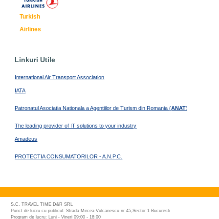
Turkish
Airlines
Linkuri Utile
International Air Transport Association
IATA
Patronatul Asociatia Nationala a Agentiilor de Turism din Romania (
ANAT
)
The leading provider of IT solutions to your industry
Amadeus
PROTECTIA CONSUMATORILOR - A.N.P.C.
S.C. TRAVEL TIME D&R SRL
Punct de lucru cu publicul: Strada Mircea Vulcanescu nr 45,Sector 1 Bucuresti
Program de lucru: Luni - Vineri 09:00 - 18:00