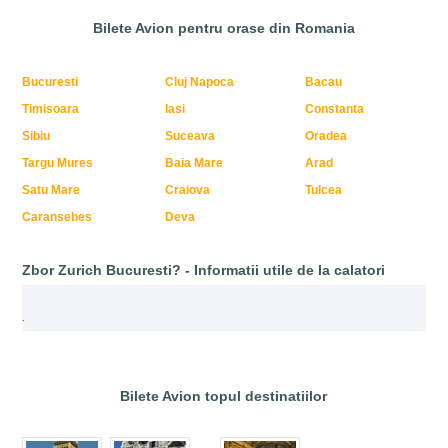
Bilete Avion pentru orase din Romania
Bucuresti
Cluj Napoca
Bacau
Timisoara
Iasi
Constanta
Sibiu
Suceava
Oradea
Targu Mures
Baia Mare
Arad
Satu Mare
Craiova
Tulcea
Caransebes
Deva
Zbor Zurich Bucuresti? - Informatii utile de la calatori
.
Bilete Avion topul destinatiilor