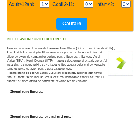
Adult>12ani:
Copil 2-11:
Infant<2:
BILETE AVION ZURICH BUCURESTI
Aeroporturi in orasul bucuresti: Baneasa Aurel Vlaicu (BBU) , Henri Coanda (OTP) ,
Zbor Zurich Bucuresti prin Bileteavion.ro va prezinta cele mai noi oferte de
bilete de avion ale companiilor aeriene pentru Bucuresti , Baneasa Aurel
Vlaicu (BBU) , Henri Coanda (OTP) , , atent selectionate si actualizate astfel
incat dintr-o singura privire sa va faceti o idee asupra celor mai convenabile
tarife de bilete de avion pentru data calatoriei dvs.
Fiecare oferta de zboruri Zurich Bucuresti prezentata cuprinde atat tariful
final, cu toate taxele incluse, cat si cele mai importante conditii ale tarifului -
asa veti sti daca oferta se potriveste nevoilor dvs de calatorie.
Zboruri catre Bucuresti
Zboruri catre Bucuresti cele mai mici preturi