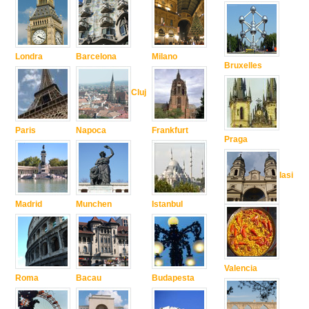
Londra
Barcelona
Milano
Bruxelles
Cluj
Paris
Napoca
Frankfurt
Praga
Iasi
Madrid
Munchen
Istanbul
Valencia
Roma
Bacau
Budapesta