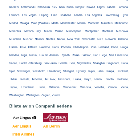
Karachi, Kathmandu, Khartoum, Kiev, Koln, Kuala Lumpur, Kuwait, Lagos, Lahore, Larnaca,
Larnaca, Las Vegas, Leipzig, Lima, Lisabona, Londra, Los Angeles, Luxemburg, Lyon,
Madrid, Malaga, Male (Maldive), Malta, Manchester, Manila, Marseille, Mauritius, Melbourne,
Memphis, Mexico City, Miami, Milano, Minneapolis, Montpellier, Montreal, Moscova,
Munchen, Muscat, Nairobi, Nantes, Napoli, New York, Newcastle, Nice, Norwich, Orlando,
Osaka, Oslo, Ottawa, Palermo, Paris, Pheonix, Philadelphia, Pisa, Portland, Porto, Praga,
Rhodos, Riga, Rimini, Rio de Janeiro, Riyadh, Roma, Salonic, San Diego, San Francisco,
Sanaa, Sankt Petersburg, Sao Paulo, Seattle, Seul, Seychelles, Shanghai, Singapore, Sofia,
Split, Stavanger, Stockholm, Strasbourg, Stuttgart, Sydney, Taipei, Tallin, Tampa, Tashkent,
Tbilisi, Teeside, Teheran, Tel Aviv, Timisoara, Tirana, Tokyo, Torino, Toronto, Toulouse,
Tripoli, Trondheim, Tunis, Valencia, Vancouver, Varsovia, Venetia, Verona, Viena,
Washington, Wellington, Zagreb, Zurich
Bilete avion Companii aeriene
Aer Lingus
Air Berlin
Irish Airlines