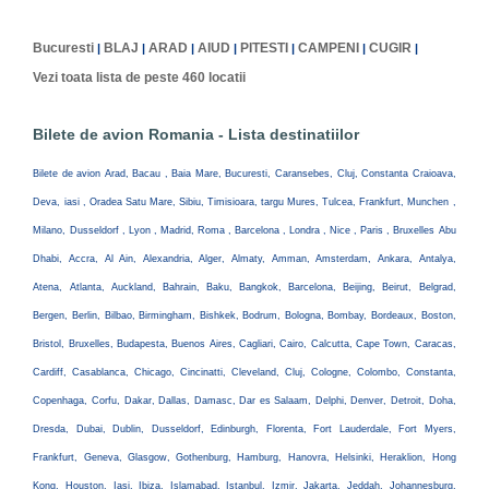
Bucuresti
BLAJ
ARAD
AIUD
PITESTI
CAMPENI
CUGIR
|
|
|
|
|
|
|
Vezi toata lista de peste 460 locatii
Bilete de avion Romania - Lista destinatiilor
Bilete de avion Arad, Bacau , Baia Mare, Bucuresti, Caransebes, Cluj, Constanta Craioava,
Deva, iasi , Oradea Satu Mare, Sibiu, Timisioara, targu Mures, Tulcea, Frankfurt, Munchen ,
Milano, Dusseldorf , Lyon , Madrid, Roma , Barcelona , Londra , Nice , Paris , Bruxelles Abu
Dhabi, Accra, Al Ain, Alexandria, Alger, Almaty, Amman, Amsterdam, Ankara, Antalya,
Atena, Atlanta, Auckland, Bahrain, Baku, Bangkok, Barcelona, Beijing, Beirut, Belgrad,
Bergen, Berlin, Bilbao, Birmingham, Bishkek, Bodrum, Bologna, Bombay, Bordeaux, Boston,
Bristol, Bruxelles, Budapesta, Buenos Aires, Cagliari, Cairo, Calcutta, Cape Town, Caracas,
Cardiff, Casablanca, Chicago, Cincinatti, Cleveland, Cluj, Cologne, Colombo, Constanta,
Copenhaga, Corfu, Dakar, Dallas, Damasc, Dar es Salaam, Delphi, Denver, Detroit, Doha,
Dresda, Dubai, Dublin, Dusseldorf, Edinburgh, Florenta, Fort Lauderdale, Fort Myers,
Frankfurt, Geneva, Glasgow, Gothenburg, Hamburg, Hanovra, Helsinki, Heraklion, Hong
Kong, Houston, Iasi, Ibiza, Islamabad, Istanbul, Izmir, Jakarta, Jeddah, Johannesburg,