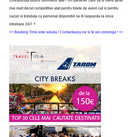
corespunda tuturor dorintelor tale? Un partener care sa iti ofere tarife
mai mult decat competitive atat pentru bilete de avion cat si pentru
cazari si totodata cu personal disponibil sa iti raspunda la orice
intrebare 24/7 ?
>> Booking Time este solutia ! Contacteaza-ne si te vei convinge ! <<