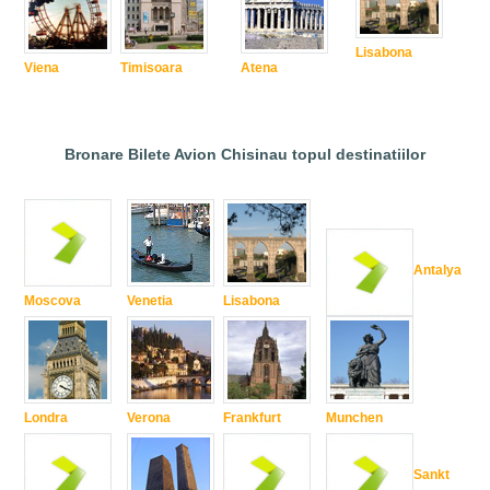
Lisabona
Viena
Timisoara
Atena
Bronare Bilete Avion Chisinau topul destinatiilor
Antalya
Moscova
Venetia
Lisabona
Londra
Verona
Frankfurt
Munchen
Sankt