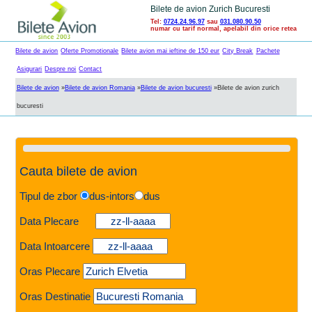
Bilete de avion Zurich Bucuresti
Tel:
0724.24.96.97
sau
031.080.90.50
numar cu tarif normal, apelabil din orice retea
Bilete de avion
Oferte Promotionale
Bilete avion mai ieftine de 150 eur
City Break
Pachete
Asigurari
Despre noi
Contact
Bilete de avion
»
Bilete de avion Romania
»
Bilete de avion bucuresti
»
Bilete de avion zurich
bucuresti
Cauta bilete de avion
Tipul de zbor
dus-intors
dus
Data Plecare
Data Intoarcere
Oras Plecare
Oras Destinatie