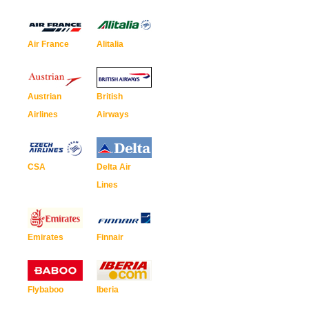
Air France
Alitalia
Austrian
British
Airlines
Airways
CSA
Delta Air
Lines
Emirates
Finnair
Flybaboo
Iberia