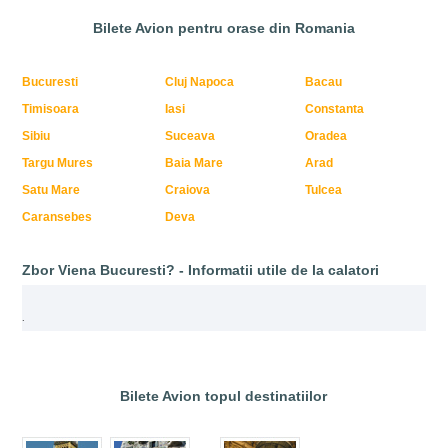
Bilete Avion pentru orase din Romania
Bucuresti
Cluj Napoca
Bacau
Timisoara
Iasi
Constanta
Sibiu
Suceava
Oradea
Targu Mures
Baia Mare
Arad
Satu Mare
Craiova
Tulcea
Caransebes
Deva
Zbor Viena Bucuresti? - Informatii utile de la calatori
.
Bilete Avion topul destinatiilor