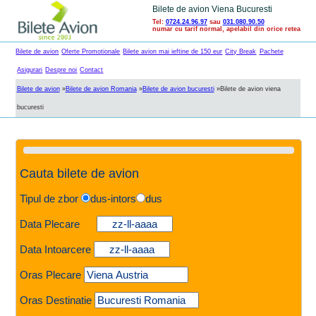
Bilete de avion Viena Bucuresti
Tel:
0724.24.96.97
sau
031.080.90.50
numar cu tarif normal, apelabil din orice retea
Bilete de avion
Oferte Promotionale
Bilete avion mai ieftine de 150 eur
City Break
Pachete
Asigurari
Despre noi
Contact
Bilete de avion
»
Bilete de avion Romania
»
Bilete de avion bucuresti
»
Bilete de avion viena
bucuresti
Cauta bilete de avion
Tipul de zbor
dus-intors
dus
Data Plecare
Data Intoarcere
Oras Plecare
Oras Destinatie