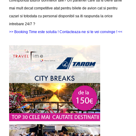
corespunda tuturor dorintelor tale? Un partener care sa iti ofere tarife
mai mult decat competitive atat pentru bilete de avion cat si pentru
cazari si totodata cu personal disponibil sa iti raspunda la orice
intrebare 24/7 ?
>> Booking Time este solutia ! Contacteaza-ne si te vei convinge ! <<