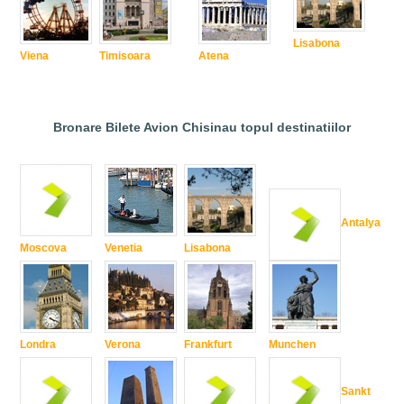
Lisabona
Viena
Timisoara
Atena
Bronare Bilete Avion Chisinau topul destinatiilor
Antalya
Moscova
Venetia
Lisabona
Londra
Verona
Frankfurt
Munchen
Sankt