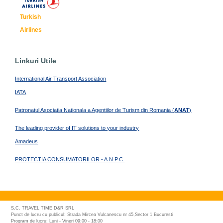
Turkish
Airlines
Linkuri Utile
International Air Transport Association
IATA
Patronatul Asociatia Nationala a Agentiilor de Turism din Romania (
ANAT
)
The leading provider of IT solutions to your industry
Amadeus
PROTECTIA CONSUMATORILOR - A.N.P.C.
S.C. TRAVEL TIME D&R SRL
Punct de lucru cu publicul: Strada Mircea Vulcanescu nr 45,Sector 1 Bucuresti
Program de lucru: Luni - Vineri 09:00 - 18:00