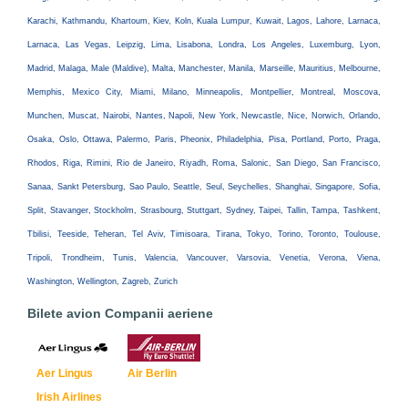
Karachi, Kathmandu, Khartoum, Kiev, Koln, Kuala Lumpur, Kuwait, Lagos, Lahore, Larnaca,
Larnaca, Las Vegas, Leipzig, Lima, Lisabona, Londra, Los Angeles, Luxemburg, Lyon,
Madrid, Malaga, Male (Maldive), Malta, Manchester, Manila, Marseille, Mauritius, Melbourne,
Memphis, Mexico City, Miami, Milano, Minneapolis, Montpellier, Montreal, Moscova,
Munchen, Muscat, Nairobi, Nantes, Napoli, New York, Newcastle, Nice, Norwich, Orlando,
Osaka, Oslo, Ottawa, Palermo, Paris, Pheonix, Philadelphia, Pisa, Portland, Porto, Praga,
Rhodos, Riga, Rimini, Rio de Janeiro, Riyadh, Roma, Salonic, San Diego, San Francisco,
Sanaa, Sankt Petersburg, Sao Paulo, Seattle, Seul, Seychelles, Shanghai, Singapore, Sofia,
Split, Stavanger, Stockholm, Strasbourg, Stuttgart, Sydney, Taipei, Tallin, Tampa, Tashkent,
Tbilisi, Teeside, Teheran, Tel Aviv, Timisoara, Tirana, Tokyo, Torino, Toronto, Toulouse,
Tripoli, Trondheim, Tunis, Valencia, Vancouver, Varsovia, Venetia, Verona, Viena,
Washington, Wellington, Zagreb, Zurich
Bilete avion Companii aeriene
Aer Lingus
Air Berlin
Irish Airlines