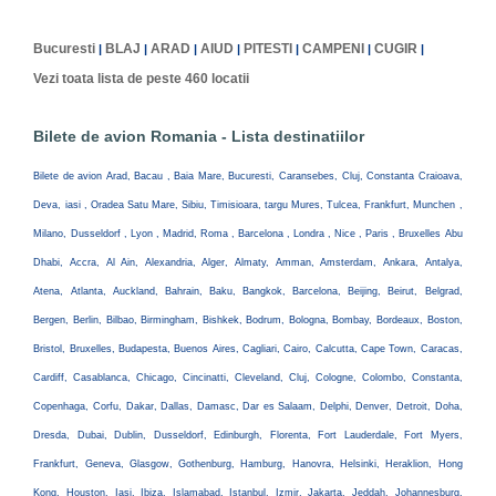
Bucuresti
BLAJ
ARAD
AIUD
PITESTI
CAMPENI
CUGIR
|
|
|
|
|
|
|
Vezi toata lista de peste 460 locatii
Bilete de avion Romania - Lista destinatiilor
Bilete de avion Arad, Bacau , Baia Mare, Bucuresti, Caransebes, Cluj, Constanta Craioava,
Deva, iasi , Oradea Satu Mare, Sibiu, Timisioara, targu Mures, Tulcea, Frankfurt, Munchen ,
Milano, Dusseldorf , Lyon , Madrid, Roma , Barcelona , Londra , Nice , Paris , Bruxelles Abu
Dhabi, Accra, Al Ain, Alexandria, Alger, Almaty, Amman, Amsterdam, Ankara, Antalya,
Atena, Atlanta, Auckland, Bahrain, Baku, Bangkok, Barcelona, Beijing, Beirut, Belgrad,
Bergen, Berlin, Bilbao, Birmingham, Bishkek, Bodrum, Bologna, Bombay, Bordeaux, Boston,
Bristol, Bruxelles, Budapesta, Buenos Aires, Cagliari, Cairo, Calcutta, Cape Town, Caracas,
Cardiff, Casablanca, Chicago, Cincinatti, Cleveland, Cluj, Cologne, Colombo, Constanta,
Copenhaga, Corfu, Dakar, Dallas, Damasc, Dar es Salaam, Delphi, Denver, Detroit, Doha,
Dresda, Dubai, Dublin, Dusseldorf, Edinburgh, Florenta, Fort Lauderdale, Fort Myers,
Frankfurt, Geneva, Glasgow, Gothenburg, Hamburg, Hanovra, Helsinki, Heraklion, Hong
Kong, Houston, Iasi, Ibiza, Islamabad, Istanbul, Izmir, Jakarta, Jeddah, Johannesburg,