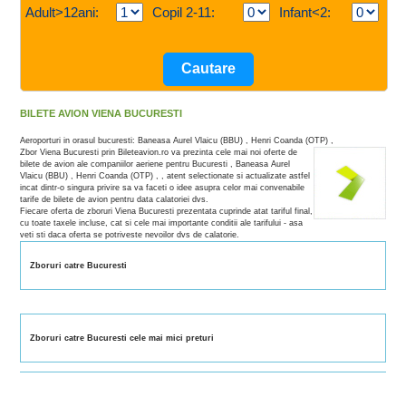
Adult>12ani:
Copil 2-11:
Infant<2:
BILETE AVION VIENA BUCURESTI
Aeroporturi in orasul bucuresti: Baneasa Aurel Vlaicu (BBU) , Henri Coanda (OTP) ,
Zbor Viena Bucuresti prin Bileteavion.ro va prezinta cele mai noi oferte de
bilete de avion ale companiilor aeriene pentru Bucuresti , Baneasa Aurel
Vlaicu (BBU) , Henri Coanda (OTP) , , atent selectionate si actualizate astfel
incat dintr-o singura privire sa va faceti o idee asupra celor mai convenabile
tarife de bilete de avion pentru data calatoriei dvs.
Fiecare oferta de zboruri Viena Bucuresti prezentata cuprinde atat tariful final,
cu toate taxele incluse, cat si cele mai importante conditii ale tarifului - asa
veti sti daca oferta se potriveste nevoilor dvs de calatorie.
Zboruri catre Bucuresti
Zboruri catre Bucuresti cele mai mici preturi