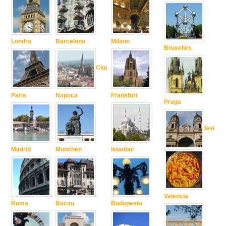
Londra
Barcelona
Milano
Bruxelles
Cluj
Paris
Napoca
Frankfurt
Praga
Iasi
Madrid
Munchen
Istanbul
Valencia
Roma
Bacau
Budapesta