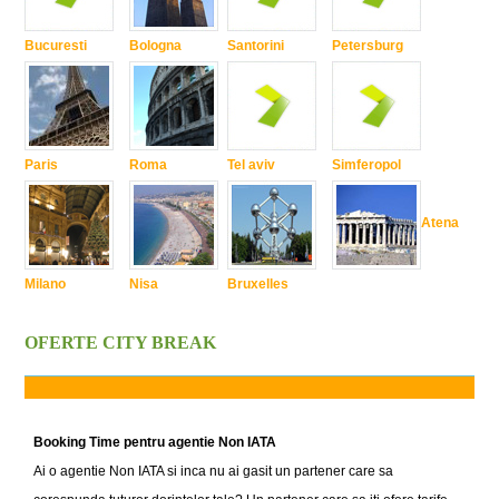
Bucuresti
Bologna
Santorini
Petersburg
Paris
Roma
Tel aviv
Simferopol
Atena
Milano
Nisa
Bruxelles
OFERTE CITY BREAK
Booking Time pentru agentie Non IATA
Ai o agentie Non IATA si inca nu ai gasit un partener care sa