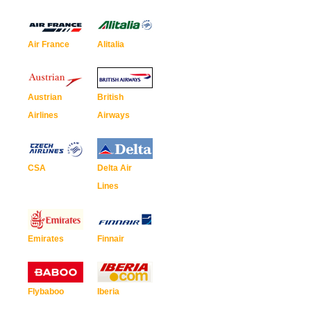
Air France
Alitalia
Austrian
British
Airlines
Airways
CSA
Delta Air
Lines
Emirates
Finnair
Flybaboo
Iberia