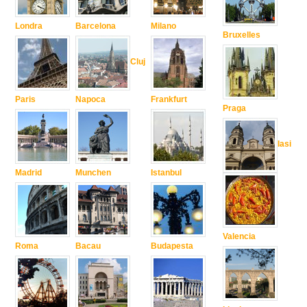
Londra
Barcelona
Milano
Bruxelles
Cluj
Paris
Napoca
Frankfurt
Praga
Iasi
Madrid
Munchen
Istanbul
Valencia
Roma
Bacau
Budapesta