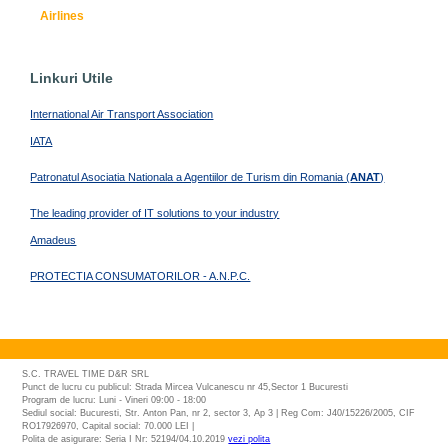
Airlines
Linkuri Utile
International Air Transport Association
IATA
Patronatul Asociatia Nationala a Agentiilor de Turism din Romania (
ANAT
)
The leading provider of IT solutions to your industry
Amadeus
PROTECTIA CONSUMATORILOR - A.N.P.C.
S.C. TRAVEL TIME D&R SRL
Punct de lucru cu publicul: Strada Mircea Vulcanescu nr 45,Sector 1 Bucuresti
Program de lucru: Luni - Vineri 09:00 - 18:00
Sediul social: Bucuresti, Str. Anton Pan, nr 2, sector 3, Ap 3 | Reg Com: J40/15226/2005, CIF
RO17926970, Capital social: 70.000 LEI |
Polita de asigurare: Seria I Nr: 52194/04.10.2019
vezi polita