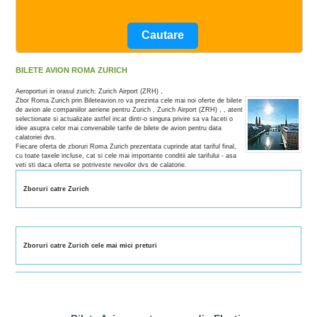
BILETE AVION ROMA ZURICH
Aeroporturi in orasul zurich: Zurich Airport (ZRH) ,
Zbor Roma Zurich prin Bileteavion.ro va prezinta cele mai noi oferte de bilete
de avion ale companiilor aeriene pentru Zurich , Zurich Airport (ZRH) , , atent
selectionate si actualizate astfel incat dintr-o singura privire sa va faceti o
idee asupra celor mai convenabile tarife de bilete de avion pentru data
calatoriei dvs.
Fiecare oferta de zboruri Roma Zurich prezentata cuprinde atat tariful final,
cu toate taxele incluse, cat si cele mai importante conditii ale tarifului - asa
veti sti daca oferta se potriveste nevoilor dvs de calatorie.
Zboruri catre Zurich
Zboruri catre Zurich cele mai mici preturi