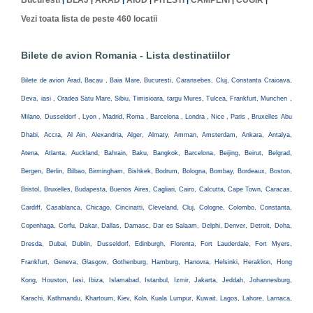
Bucuresti
BLAJ
ARAD
AIUD
PITESTI
CAMPENI
CUGIR
|
|
|
|
|
|
|
Vezi toata lista de peste 460 locatii
Bilete de avion Romania - Lista destinatiilor
Bilete de avion Arad, Bacau , Baia Mare, Bucuresti, Caransebes, Cluj, Constanta Craioava,
Deva, iasi , Oradea Satu Mare, Sibiu, Timisioara, targu Mures, Tulcea, Frankfurt, Munchen ,
Milano, Dusseldorf , Lyon , Madrid, Roma , Barcelona , Londra , Nice , Paris , Bruxelles Abu
Dhabi, Accra, Al Ain, Alexandria, Alger, Almaty, Amman, Amsterdam, Ankara, Antalya,
Atena, Atlanta, Auckland, Bahrain, Baku, Bangkok, Barcelona, Beijing, Beirut, Belgrad,
Bergen, Berlin, Bilbao, Birmingham, Bishkek, Bodrum, Bologna, Bombay, Bordeaux, Boston,
Bristol, Bruxelles, Budapesta, Buenos Aires, Cagliari, Cairo, Calcutta, Cape Town, Caracas,
Cardiff, Casablanca, Chicago, Cincinatti, Cleveland, Cluj, Cologne, Colombo, Constanta,
Copenhaga, Corfu, Dakar, Dallas, Damasc, Dar es Salaam, Delphi, Denver, Detroit, Doha,
Dresda, Dubai, Dublin, Dusseldorf, Edinburgh, Florenta, Fort Lauderdale, Fort Myers,
Frankfurt, Geneva, Glasgow, Gothenburg, Hamburg, Hanovra, Helsinki, Heraklion, Hong
Kong, Houston, Iasi, Ibiza, Islamabad, Istanbul, Izmir, Jakarta, Jeddah, Johannesburg,
Karachi, Kathmandu, Khartoum, Kiev, Koln, Kuala Lumpur, Kuwait, Lagos, Lahore, Larnaca,