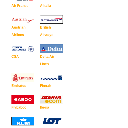
Air France
Alitalia
Austrian
British
Airlines
Airways
CSA
Delta Air
Lines
Emirates
Finnair
Flybaboo
Iberia