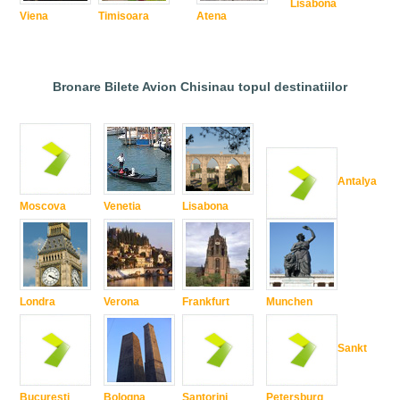
Lisabona
Viena
Timisoara
Atena
Bronare Bilete Avion Chisinau topul destinatiilor
Antalya
Moscova
Venetia
Lisabona
Londra
Verona
Frankfurt
Munchen
Sankt
Bucuresti
Bologna
Santorini
Petersburg