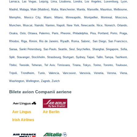
Larnaca, Las Vegas, Leipzig, Lima, Lisabona, Londra, Los Angeles, Luxemburg, Lyon,
Madrid, Malaga, Male (Maldive), Malta, Manchester, Manila, Marseille, Mauritius, Melbourne,
Memphis, Mexico City, Miami, Milano, Minneapolis, Montpellier, Montreal, Moscova,
Munchen, Muscat, Nairobi, Nantes, Napoli, New York, Newcastle, Nice, Norwich, Orlando,
Osaka, Oslo, Ottawa, Palermo, Paris, Pheonix, Philadelphia, Pisa, Portland, Porto, Praga,
Rhodos, Riga, Rimini, Rio de Janeiro, Riyadh, Roma, Salonic, San Diego, San Francisco,
Sanaa, Sankt Petersburg, Sao Paulo, Seattle, Seul, Seychelles, Shanghai, Singapore, Sofia,
Split, Stavanger, Stockholm, Strasbourg, Stuttgart, Sydney, Taipei, Tallin, Tampa, Tashkent,
Tbilisi, Teeside, Teheran, Tel Aviv, Timisoara, Tirana, Tokyo, Torino, Toronto, Toulouse,
Tripoli, Trondheim, Tunis, Valencia, Vancouver, Varsovia, Venetia, Verona, Viena,
Washington, Wellington, Zagreb, Zurich
Bilete avion Companii aeriene
Aer Lingus
Air Berlin
Irish Airlines