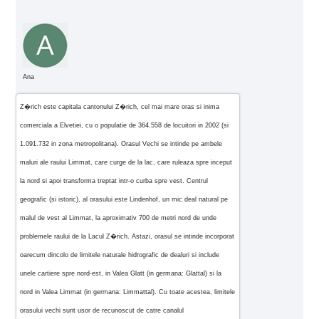
Ana
Z�rich este capitala cantonului Z�rich, cel mai mare oras si inima
comerciala a Elvetiei, cu o populatie de 364.558 de locuitori in 2002 (si
1.091.732 in zona metropolitana). Orasul Vechi se intinde pe ambele
maluri ale raului Limmat, care curge de la lac, care ruleaza spre inceput
la nord si apoi transforma treptat intr-o curba spre vest. Centrul
geografic (si istoric), al orasului este Lindenhof, un mic deal natural pe
malul de vest al Limmat, la aproximativ 700 de metri nord de unde
problemele raului de la Lacul Z�rich. Astazi, orasul se intinde incorporat
oarecum dincolo de limitele naturale hidrografic de dealuri si include
unele cartiere spre nord-est, in Valea Glatt (in germana: Glattal) si la
nord in Valea Limmat (in germana: Limmattal). Cu toate acestea, limitele
orasului vechi sunt usor de recunoscut de catre canalul