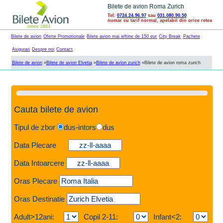
Bilete de avion Roma Zurich
Tel:
0724.24.96.97
sau
031.080.90.50
numar cu tarif normal, apelabil din orice retea
Bilete de avion
Oferte Promotionale
Bilete avion mai ieftine de 150 eur
City Break
Pachete
Asigurari
Despre noi
Contact
Bilete de avion
»
Bilete de avion Elvetia
»
Bilete de avion zurich
»
Bilete de avion roma zurich
Cauta bilete de avion
Tipul de zbor
dus-intors
dus
Data Plecare
Data Intoarcere
Oras Plecare
Oras Destinatie
Adult>12ani:
Copil 2-11:
Infant<2: