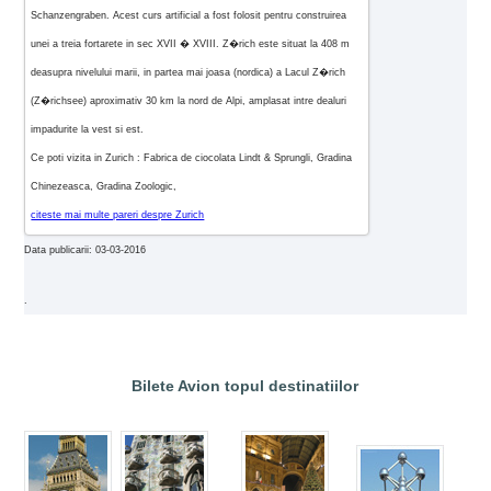
Schanzengraben. Acest curs artificial a fost folosit pentru construirea
unei a treia fortarete in sec XVII � XVIII. Z�rich este situat la 408 m
deasupra nivelului marii, in partea mai joasa (nordica) a Lacul Z�rich
(Z�richsee) aproximativ 30 km la nord de Alpi, amplasat intre dealuri
impadurite la vest si est.
Ce poti vizita in Zurich : Fabrica de ciocolata Lindt & Sprungli, Gradina
Chinezeasca, Gradina Zoologic,
citeste mai multe pareri despre Zurich
Data publicarii: 03-03-2016
.
Bilete Avion topul destinatiilor