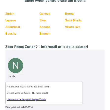
Bilete Avion pentru orase din Elvetia
Zurich
Geneva
Berna
Lugano
Sion
Saint Moritz
Altenrhein
Ascona
Villars Bvb
Buochs
Emmen
Zbor Roma Zurich? - Informatii utile de la calatori
Necula
Nu am avut ocazia sal vizitez Pana acum
Ce poti vizita in Zurich : Nu mam gandit
citeste mai multe pareri despre Zurich
Data publicarii: 04-05-2016