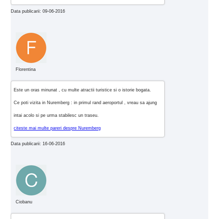
Data publicarii: 09-06-2016
Florentina
Este un oras minunat , cu multe atractii turistice si o istorie bogata.
Ce poti vizita in Nuremberg : in primul rand aeroportul , vreau sa ajung
intai acolo si pe urma stabilesc un traseu.
citeste mai multe pareri despre Nuremberg
Data publicarii: 16-06-2016
Ciobanu