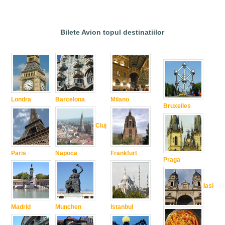
Bilete Avion topul destinatiilor
Londra
Barcelona
Milano
Bruxelles
Cluj
Paris
Napoca
Frankfurt
Praga
Iasi
Madrid
Munchen
Istanbul