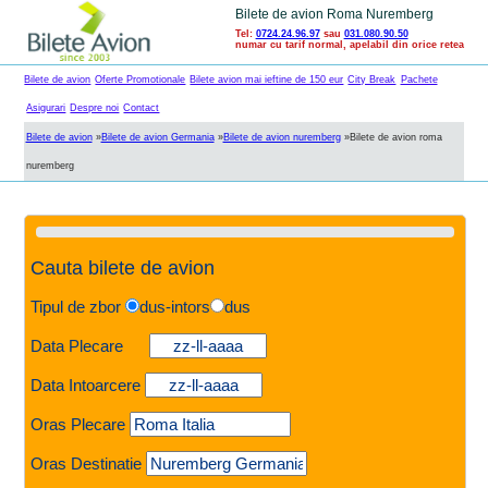
Bilete de avion Roma Nuremberg
Tel:
0724.24.96.97
sau
031.080.90.50
numar cu tarif normal, apelabil din orice retea
Bilete de avion
Oferte Promotionale
Bilete avion mai ieftine de 150 eur
City Break
Pachete
Asigurari
Despre noi
Contact
Bilete de avion
»
Bilete de avion Germania
»
Bilete de avion nuremberg
»
Bilete de avion roma
nuremberg
Cauta bilete de avion
Tipul de zbor
dus-intors
dus
Data Plecare
Data Intoarcere
Oras Plecare
Oras Destinatie