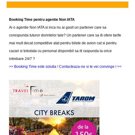
Booking Time pentru agentie Non IATA
Ai o agentie Non IATA si inca nu ai gasit un partener care sa
corespunda tuturor dorintelor tale? Un partener care sa iti ofere tarife
mai mult decat competitive atat pentru bilete de avion cat si pentru
cazari si totodata cu personal disponibil sa iti raspunda la orice
intrebare 24/7 ?
>> Booking Time este solutia ! Contacteaza-ne si te vei convinge ! <<