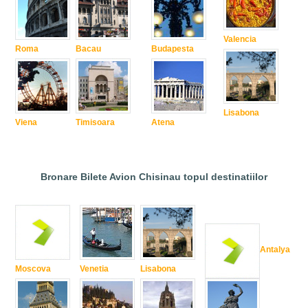
Valencia
Roma
Bacau
Budapesta
Lisabona
Viena
Timisoara
Atena
Bronare Bilete Avion Chisinau topul destinatiilor
Antalya
Moscova
Venetia
Lisabona