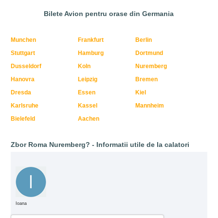
Bilete Avion pentru orase din Germania
Munchen
Frankfurt
Berlin
Stuttgart
Hamburg
Dortmund
Dusseldorf
Koln
Nuremberg
Hanovra
Leipzig
Bremen
Dresda
Essen
Kiel
Karlsruhe
Kassel
Mannheim
Bielefeld
Aachen
Zbor Roma Nuremberg? - Informatii utile de la calatori
Ioana