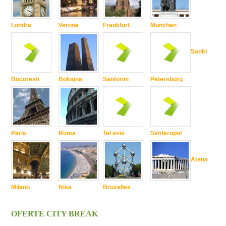
Londra
Verona
Frankfurt
Munchen
Sankt
Bucuresti
Bologna
Santorini
Petersburg
Paris
Roma
Tel aviv
Simferopol
Atena
Milano
Nisa
Bruxelles
OFERTE CITY BREAK