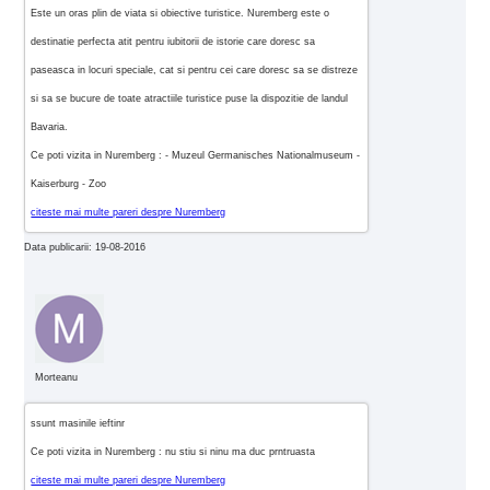
Este un oras plin de viata si obiective turistice. Nuremberg este o
destinatie perfecta atit pentru iubitorii de istorie care doresc sa
paseasca in locuri speciale, cat si pentru cei care doresc sa se distreze
si sa se bucure de toate atractiile turistice puse la dispozitie de landul
Bavaria.
Ce poti vizita in Nuremberg : - Muzeul Germanisches Nationalmuseum -
Kaiserburg - Zoo
citeste mai multe pareri despre Nuremberg
Data publicarii: 19-08-2016
Morteanu
ssunt masinile ieftinr
Ce poti vizita in Nuremberg : nu stiu si ninu ma duc prntruasta
citeste mai multe pareri despre Nuremberg