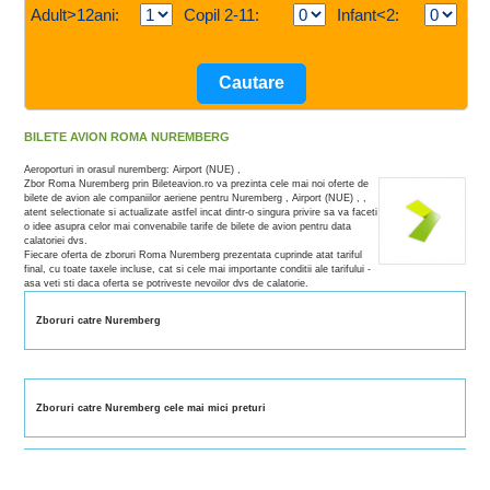
Adult>12ani:
Copil 2-11:
Infant<2:
BILETE AVION ROMA NUREMBERG
Aeroporturi in orasul nuremberg: Airport (NUE) ,
Zbor Roma Nuremberg prin Bileteavion.ro va prezinta cele mai noi oferte de
bilete de avion ale companiilor aeriene pentru Nuremberg , Airport (NUE) , ,
atent selectionate si actualizate astfel incat dintr-o singura privire sa va faceti
o idee asupra celor mai convenabile tarife de bilete de avion pentru data
calatoriei dvs.
Fiecare oferta de zboruri Roma Nuremberg prezentata cuprinde atat tariful
final, cu toate taxele incluse, cat si cele mai importante conditii ale tarifului -
asa veti sti daca oferta se potriveste nevoilor dvs de calatorie.
Zboruri catre Nuremberg
Zboruri catre Nuremberg cele mai mici preturi