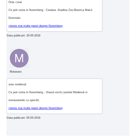
Oras curat
Ce poti vizita in Nuremberg : Cetatea ,Gradina Zoo,Biserica Maicii
Domnului
citeste mai multe pareri despre Nuremberg
Data publicarii: 20-05-2016
Matasaru
oras medieval
Ce poti vizita in Nuremberg : Orasul vechi,castelul Medieval si
restaurantele cu specific
citeste mai multe pareri despre Nuremberg
Data publicarii: 05-05-2016
.