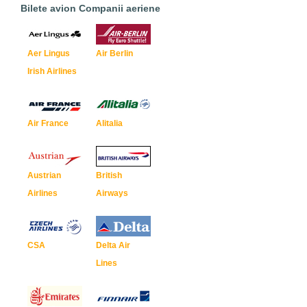
Bilete avion Companii aeriene
Aer Lingus
Air Berlin
Irish Airlines
Air France
Alitalia
Austrian
British
Airlines
Airways
CSA
Delta Air
Lines