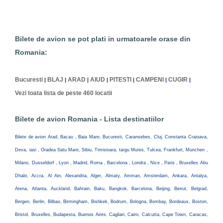
Bilete de avion se pot plati in urmatoarele orase din
Romania:
Bucuresti
BLAJ
ARAD
AIUD
PITESTI
CAMPENI
CUGIR
|
|
|
|
|
|
|
Vezi toata lista de peste 460 locatii
Bilete de avion Romania - Lista destinatiilor
Bilete de avion Arad, Bacau , Baia Mare, Bucuresti, Caransebes, Cluj, Constanta Craioava,
Deva, iasi , Oradea Satu Mare, Sibiu, Timisioara, targu Mures, Tulcea, Frankfurt, Munchen ,
Milano, Dusseldorf , Lyon , Madrid, Roma , Barcelona , Londra , Nice , Paris , Bruxelles Abu
Dhabi, Accra, Al Ain, Alexandria, Alger, Almaty, Amman, Amsterdam, Ankara, Antalya,
Atena, Atlanta, Auckland, Bahrain, Baku, Bangkok, Barcelona, Beijing, Beirut, Belgrad,
Bergen, Berlin, Bilbao, Birmingham, Bishkek, Bodrum, Bologna, Bombay, Bordeaux, Boston,
Bristol, Bruxelles, Budapesta, Buenos Aires, Cagliari, Cairo, Calcutta, Cape Town, Caracas,