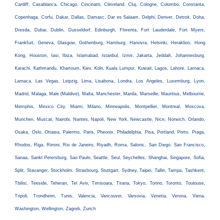
Cardiff, Casablanca, Chicago, Cincinatti, Cleveland, Cluj, Cologne, Colombo, Constanta,
Copenhaga, Corfu, Dakar, Dallas, Damasc, Dar es Salaam, Delphi, Denver, Detroit, Doha,
Dresda, Dubai, Dublin, Dusseldorf, Edinburgh, Florenta, Fort Lauderdale, Fort Myers,
Frankfurt, Geneva, Glasgow, Gothenburg, Hamburg, Hanovra, Helsinki, Heraklion, Hong
Kong, Houston, Iasi, Ibiza, Islamabad, Istanbul, Izmir, Jakarta, Jeddah, Johannesburg,
Karachi, Kathmandu, Khartoum, Kiev, Koln, Kuala Lumpur, Kuwait, Lagos, Lahore, Larnaca,
Larnaca, Las Vegas, Leipzig, Lima, Lisabona, Londra, Los Angeles, Luxemburg, Lyon,
Madrid, Malaga, Male (Maldive), Malta, Manchester, Manila, Marseille, Mauritius, Melbourne,
Memphis, Mexico City, Miami, Milano, Minneapolis, Montpellier, Montreal, Moscova,
Munchen, Muscat, Nairobi, Nantes, Napoli, New York, Newcastle, Nice, Norwich, Orlando,
Osaka, Oslo, Ottawa, Palermo, Paris, Pheonix, Philadelphia, Pisa, Portland, Porto, Praga,
Rhodos, Riga, Rimini, Rio de Janeiro, Riyadh, Roma, Salonic, San Diego, San Francisco,
Sanaa, Sankt Petersburg, Sao Paulo, Seattle, Seul, Seychelles, Shanghai, Singapore, Sofia,
Split, Stavanger, Stockholm, Strasbourg, Stuttgart, Sydney, Taipei, Tallin, Tampa, Tashkent,
Tbilisi, Teeside, Teheran, Tel Aviv, Timisoara, Tirana, Tokyo, Torino, Toronto, Toulouse,
Tripoli, Trondheim, Tunis, Valencia, Vancouver, Varsovia, Venetia, Verona, Viena,
Washington, Wellington, Zagreb, Zurich