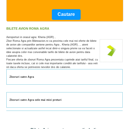
BILETE AVION ROMA AGRA
Aeroporturi in orasul agra: Kheria (AGR) ,
Zbor Roma Agra prin Bileteavion.ro va prezinta cele mai noi oferte de bilete
de avion ale companiilor aeriene pentru Agra , Kheria (AGR) , , atent
selectionate si actualizate astfel incat dintr-o singura privire sa va faceti o
idee asupra celor mai convenabile tarife de bilete de avion pentru data
calatoriei dvs.
Fiecare oferta de zboruri Roma Agra prezentata cuprinde atat tariful final, cu
toate taxele incluse, cat si cele mai importante conditii ale tarifului - asa veti
sti daca oferta se potriveste nevoilor dvs de calatorie.
Zboruri catre Agra
Zboruri catre Agra cele mai mici preturi