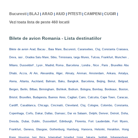
Bucuresti
BLAJ
ARAD
AIUD
PITESTI
CAMPENI
CUGIR
|
|
|
|
|
|
|
Vezi toata lista de peste 460 locatii
Bilete de avion Romania - Lista destinatiilor
Bilete de avion Arad, Bacau , Baia Mare, Bucuresti, Caransebes, Cluj, Constanta Craioava,
Deva, iasi , Oradea Satu Mare, Sibiu, Timisioara, targu Mures, Tulcea, Frankfurt, Munchen ,
Milano, Dusseldorf , Lyon , Madrid, Roma , Barcelona , Londra , Nice , Paris , Bruxelles Abu
Dhabi, Accra, Al Ain, Alexandria, Alger, Almaty, Amman, Amsterdam, Ankara, Antalya,
Atena, Atlanta, Auckland, Bahrain, Baku, Bangkok, Barcelona, Beijing, Beirut, Belgrad,
Bergen, Berlin, Bilbao, Birmingham, Bishkek, Bodrum, Bologna, Bombay, Bordeaux, Boston,
Bristol, Bruxelles, Budapesta, Buenos Aires, Cagliari, Cairo, Calcutta, Cape Town, Caracas,
Cardiff, Casablanca, Chicago, Cincinatti, Cleveland, Cluj, Cologne, Colombo, Constanta,
Copenhaga, Corfu, Dakar, Dallas, Damasc, Dar es Salaam, Delphi, Denver, Detroit, Doha,
Dresda, Dubai, Dublin, Dusseldorf, Edinburgh, Florenta, Fort Lauderdale, Fort Myers,
Frankfurt, Geneva, Glasgow, Gothenburg, Hamburg, Hanovra, Helsinki, Heraklion, Hong
Kong, Houston, Iasi, Ibiza, Islamabad, Istanbul, Izmir, Jakarta, Jeddah, Johannesburg,