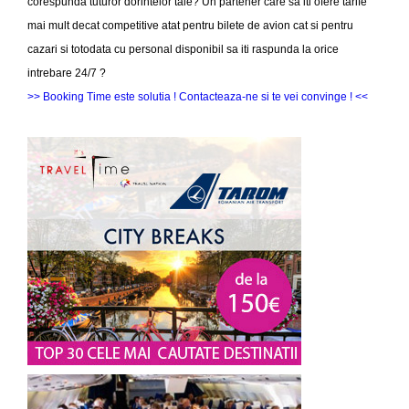
corespunda tuturor dorintelor tale? Un partener care sa iti ofere tarife
mai mult decat competitive atat pentru bilete de avion cat si pentru
cazari si totodata cu personal disponibil sa iti raspunda la orice
intrebare 24/7 ?
>> Booking Time este solutia ! Contacteaza-ne si te vei convinge ! <<