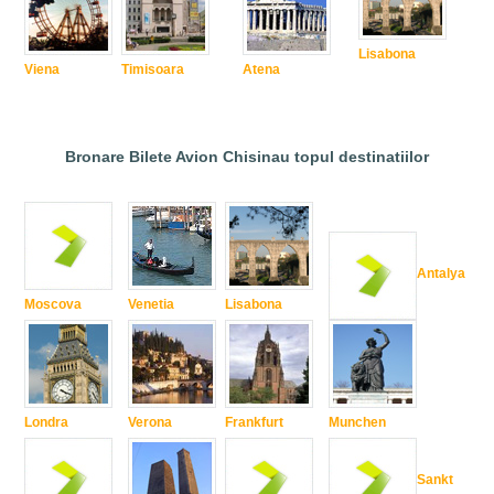
Lisabona
Viena
Timisoara
Atena
Bronare Bilete Avion Chisinau topul destinatiilor
Antalya
Moscova
Venetia
Lisabona
Londra
Verona
Frankfurt
Munchen
Sankt