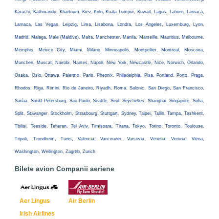
Karachi, Kathmandu, Khartoum, Kiev, Koln, Kuala Lumpur, Kuwait, Lagos, Lahore, Larnaca,
Larnaca, Las Vegas, Leipzig, Lima, Lisabona, Londra, Los Angeles, Luxemburg, Lyon,
Madrid, Malaga, Male (Maldive), Malta, Manchester, Manila, Marseille, Mauritius, Melbourne,
Memphis, Mexico City, Miami, Milano, Minneapolis, Montpellier, Montreal, Moscova,
Munchen, Muscat, Nairobi, Nantes, Napoli, New York, Newcastle, Nice, Norwich, Orlando,
Osaka, Oslo, Ottawa, Palermo, Paris, Pheonix, Philadelphia, Pisa, Portland, Porto, Praga,
Rhodos, Riga, Rimini, Rio de Janeiro, Riyadh, Roma, Salonic, San Diego, San Francisco,
Sanaa, Sankt Petersburg, Sao Paulo, Seattle, Seul, Seychelles, Shanghai, Singapore, Sofia,
Split, Stavanger, Stockholm, Strasbourg, Stuttgart, Sydney, Taipei, Tallin, Tampa, Tashkent,
Tbilisi, Teeside, Teheran, Tel Aviv, Timisoara, Tirana, Tokyo, Torino, Toronto, Toulouse,
Tripoli, Trondheim, Tunis, Valencia, Vancouver, Varsovia, Venetia, Verona, Viena,
Washington, Wellington, Zagreb, Zurich
Bilete avion Companii aeriene
Aer Lingus
Air Berlin
Irish Airlines