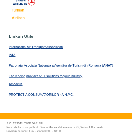
Turkish
Airlines
Linkuri Utile
International Air Transport Association
IATA
Patronatul Asociatia Nationala a Agentiilor de Turism din Romania (
ANAT
)
The leading provider of IT solutions to your industry
Amadeus
PROTECTIA CONSUMATORILOR - A.N.P.C.
S.C. TRAVEL TIME D&R SRL
Punct de lucru cu publicul: Strada Mircea Vulcanescu nr 45,Sector 1 Bucuresti
Program de lucru: Luni - Vineri 09:00 - 18:00