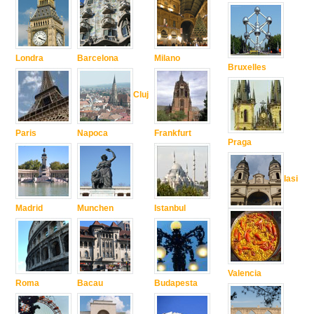
Londra
Barcelona
Milano
Bruxelles
Cluj
Paris
Napoca
Frankfurt
Praga
Iasi
Madrid
Munchen
Istanbul
Valencia
Roma
Bacau
Budapesta