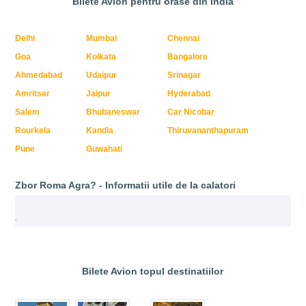
Bilete Avion pentru orase din India
Delhi
Mumbai
Chennai
Goa
Kolkata
Bangalore
Ahmedabad
Udaipur
Srinagar
Amritsar
Jaipur
Hyderabad
Salem
Bhubaneswar
Car Nicobar
Rourkela
Kandla
Thiruvananthapuram
Pune
Guwahati
Zbor Roma Agra? - Informatii utile de la calatori
.
Bilete Avion topul destinatiilor