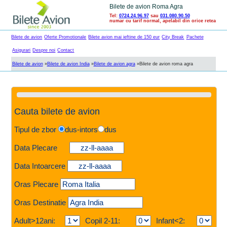
Bilete de avion Roma Agra
Tel:
0724.24.96.97
sau
031.080.90.50
numar cu tarif normal, apelabil din orice retea
Bilete de avion
Oferte Promotionale
Bilete avion mai ieftine de 150 eur
City Break
Pachete
Asigurari
Despre noi
Contact
Bilete de avion
»
Bilete de avion India
»
Bilete de avion agra
»
Bilete de avion roma agra
Cauta bilete de avion
Tipul de zbor
dus-intors
dus
Data Plecare
Data Intoarcere
Oras Plecare
Oras Destinatie
Adult>12ani:
Copil 2-11:
Infant<2: