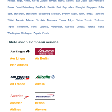
Rhodos, Riga, Rimini, Rio de Janeiro, Riyadh, Roma, Salonic, San Diego, San Francisco,
Sanaa, Sankt Petersburg, Sao Paulo, Seattle, Seul, Seychelles, Shanghai, Singapore, Sofia,
Split, Stavanger, Stockholm, Strasbourg, Stuttgart, Sydney, Taipei, Tallin, Tampa, Tashkent,
Tbilisi, Teeside, Teheran, Tel Aviv, Timisoara, Tirana, Tokyo, Torino, Toronto, Toulouse,
Tripoli, Trondheim, Tunis, Valencia, Vancouver, Varsovia, Venetia, Verona, Viena,
Washington, Wellington, Zagreb, Zurich
Bilete avion Companii aeriene
Aer Lingus
Air Berlin
Irish Airlines
Air France
Alitalia
Austrian
British
Airlines
Airways