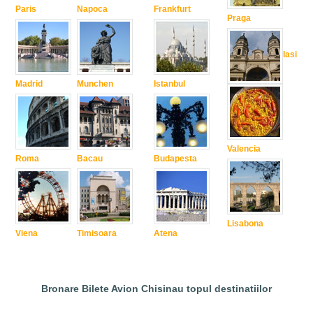
Paris
Napoca
Frankfurt
Praga
Iasi
Madrid
Munchen
Istanbul
Valencia
Roma
Bacau
Budapesta
Lisabona
Viena
Timisoara
Atena
Bronare Bilete Avion Chisinau topul destinatiilor