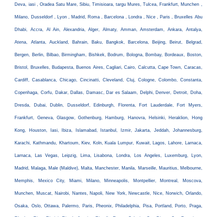
Deva, iasi , Oradea Satu Mare, Sibiu, Timisioara, targu Mures, Tulcea, Frankfurt, Munchen ,
Milano, Dusseldorf , Lyon , Madrid, Roma , Barcelona , Londra , Nice , Paris , Bruxelles Abu
Dhabi, Accra, Al Ain, Alexandria, Alger, Almaty, Amman, Amsterdam, Ankara, Antalya,
Atena, Atlanta, Auckland, Bahrain, Baku, Bangkok, Barcelona, Beijing, Beirut, Belgrad,
Bergen, Berlin, Bilbao, Birmingham, Bishkek, Bodrum, Bologna, Bombay, Bordeaux, Boston,
Bristol, Bruxelles, Budapesta, Buenos Aires, Cagliari, Cairo, Calcutta, Cape Town, Caracas,
Cardiff, Casablanca, Chicago, Cincinatti, Cleveland, Cluj, Cologne, Colombo, Constanta,
Copenhaga, Corfu, Dakar, Dallas, Damasc, Dar es Salaam, Delphi, Denver, Detroit, Doha,
Dresda, Dubai, Dublin, Dusseldorf, Edinburgh, Florenta, Fort Lauderdale, Fort Myers,
Frankfurt, Geneva, Glasgow, Gothenburg, Hamburg, Hanovra, Helsinki, Heraklion, Hong
Kong, Houston, Iasi, Ibiza, Islamabad, Istanbul, Izmir, Jakarta, Jeddah, Johannesburg,
Karachi, Kathmandu, Khartoum, Kiev, Koln, Kuala Lumpur, Kuwait, Lagos, Lahore, Larnaca,
Larnaca, Las Vegas, Leipzig, Lima, Lisabona, Londra, Los Angeles, Luxemburg, Lyon,
Madrid, Malaga, Male (Maldive), Malta, Manchester, Manila, Marseille, Mauritius, Melbourne,
Memphis, Mexico City, Miami, Milano, Minneapolis, Montpellier, Montreal, Moscova,
Munchen, Muscat, Nairobi, Nantes, Napoli, New York, Newcastle, Nice, Norwich, Orlando,
Osaka, Oslo, Ottawa, Palermo, Paris, Pheonix, Philadelphia, Pisa, Portland, Porto, Praga,