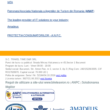
IATA
Patronatul Asociatia Nationala a Agentiilor de Turism din Romania (
ANAT
)
The leading provider of IT solutions to your industry
Amadeus
PROTECTIA CONSUMATORILOR - A.N.P.C.
S.C. TRAVEL TIME D&R SRL
Punct de lucru cu publicul: Strada Mircea Vulcanescu nr 45,Sector 1 Bucuresti
Program de lucru: Luni - Vineri 09:00 - 18:00
Sediul social: Bucuresti, Str. Anton Pan, nr 2, sector 3, Ap 3 | Reg Com: J40/15226/2005, CIF
RO17926970, Capital social: 70.000 LEI |
Polita de asigurare: Seria I Nr: 52194/04.10.2019
vezi polita
| Licenta turism: 3927/21.06.2013
vezi licenta
Reguli de utilizare a site-ului www.bileteavion.ro
ANPC
Solutionarea
|
|
litigiilor