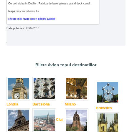
Ce poti vizita in Dublin : Fabrica de bere guiness grand dock canal
teapa din centrul orasului
citeste mai multe pareri despre Dublin
Data publicarii: 27-07-2016
.
Bilete Avion topul destinatiilor
Londra
Barcelona
Milano
Bruxelles
Cluj