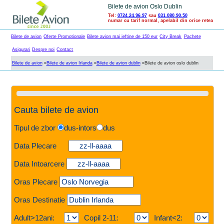
Bilete de avion Oslo Dublin
Tel:
0724.24.96.97
sau
031.080.90.50
numar cu tarif normal, apelabil din orice retea
Bilete de avion
Oferte Promotionale
Bilete avion mai ieftine de 150 eur
City Break
Pachete
Asigurari
Despre noi
Contact
Bilete de avion
»
Bilete de avion Irlanda
»
Bilete de avion dublin
»
Bilete de avion oslo dublin
Cauta bilete de avion
Tipul de zbor
dus-intors
dus
Data Plecare
Data Intoarcere
Oras Plecare
Oras Destinatie
Adult>12ani:
Copil 2-11:
Infant<2: