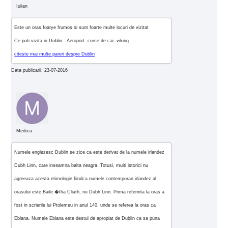
Iulian
Este un oras foarye frumos si sunt foarte multe locuri de vizitat
Ce poti vizita in Dublin : Aeroport..curse de cai..viking
citeste mai multe pareri despre Dublin
Data publicarii: 23-07-2016
Medrea
Numele englezesc Dublin se zice ca este derivat de la numele irlandez
Dubh Linn, care inseamna balta neagra. Totusi, multi istorici nu
agreeaza acesta etimologie fiindca numele contemporan irlandez al
orasului este Baile �tha Cliath, nu Dubh Linn. Prima referinta la oras a
fost in scrierile lui Ptolemeu in anul 140, unde se referea la oras ca
Eblana. Numele Eblana este destul de apropiat de Dublin ca sa puna