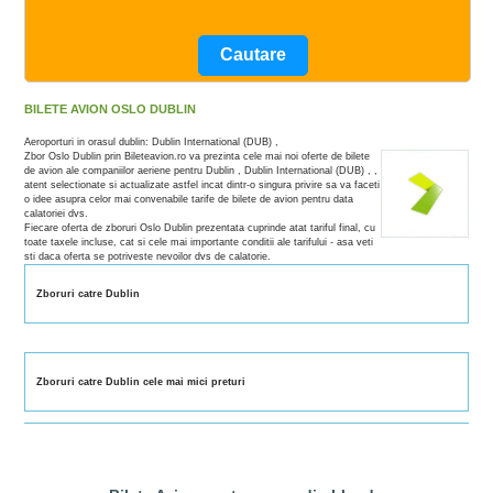
BILETE AVION OSLO DUBLIN
Aeroporturi in orasul dublin: Dublin International (DUB) ,
Zbor Oslo Dublin prin Bileteavion.ro va prezinta cele mai noi oferte de bilete
de avion ale companiilor aeriene pentru Dublin , Dublin International (DUB) , ,
atent selectionate si actualizate astfel incat dintr-o singura privire sa va faceti
o idee asupra celor mai convenabile tarife de bilete de avion pentru data
calatoriei dvs.
Fiecare oferta de zboruri Oslo Dublin prezentata cuprinde atat tariful final, cu
toate taxele incluse, cat si cele mai importante conditii ale tarifului - asa veti
sti daca oferta se potriveste nevoilor dvs de calatorie.
Zboruri catre Dublin
Zboruri catre Dublin cele mai mici preturi