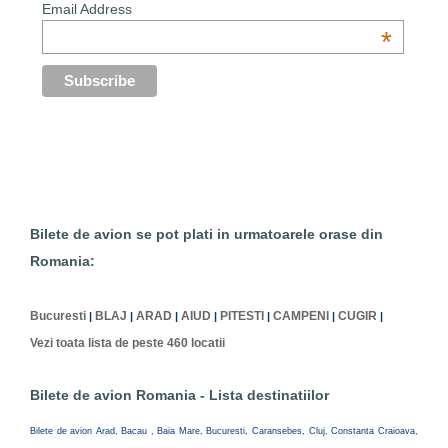
Email Address
*
Bilete de avion se pot plati in urmatoarele orase din
Romania:
Bucuresti
BLAJ
ARAD
AIUD
PITESTI
CAMPENI
CUGIR
|
|
|
|
|
|
|
Vezi toata lista de peste 460 locatii
Bilete de avion Romania - Lista destinatiilor
Bilete de avion Arad, Bacau , Baia Mare, Bucuresti, Caransebes, Cluj, Constanta Craioava,