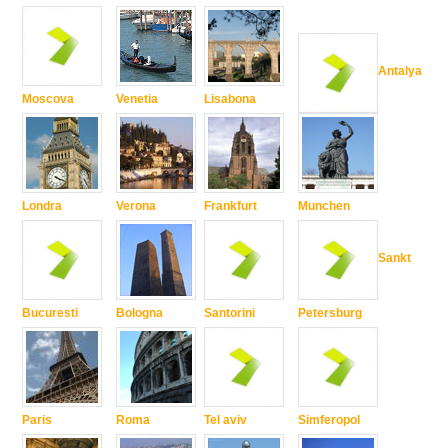
Antalya
Moscova
Venetia
Lisabona
Londra
Verona
Frankfurt
Munchen
Sankt
Bucuresti
Bologna
Santorini
Petersburg
Paris
Roma
Tel aviv
Simferopol