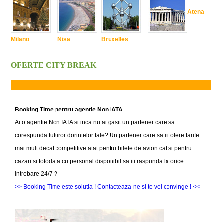
Atena
Milano
Nisa
Bruxelles
OFERTE CITY BREAK
Booking Time pentru agentie Non IATA
Ai o agentie Non IATA si inca nu ai gasit un partener care sa
corespunda tuturor dorintelor tale? Un partener care sa iti ofere tarife
mai mult decat competitive atat pentru bilete de avion cat si pentru
cazari si totodata cu personal disponibil sa iti raspunda la orice
intrebare 24/7 ?
>> Booking Time este solutia ! Contacteaza-ne si te vei convinge ! <<