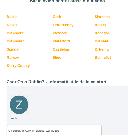
Bilete Avion pentru orase din Irlanda
Dublin
Cork
Shannon
Knock
Letterkenny
Bantry
Inishmore
Wexford
Donegal
Inishmaan
Waterford
Inisheer
Spiddal
Castlebar
Kilkenny
Galway
Sligo
Belmullet
Kerry County
Zbor Oslo Dublin? - Informatii utile de la calatori
Zamfir
Un superb in care imi doresc sa-l vizitez