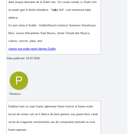
dubii asupra derivatiei de la Dubh Linn. Un cuvant similar cu Dubh Linn
se poate gasi in limba islandeza - "dj�p lind", care inseamna balta
adanca.
Ce poti vizita in Dublin : Dublin/Atractii turistice/ Guinness Storehouse
Bere, muzeu Kilmainham Gaol Muzeu, istorie Temple Bar Muzica,
cultura, concert, piata, arta
citeste mai multe pareri despre Dublin
Data publicarii: 23-07-2016
Petrescu
Dublinul este un orasi foarte aglomerat foarte frumos ai foarte multe
lucruri de vizitat cum ar fi fabrica de bere guiness sau grand dock canal
zecile de magazine vestimentare sau de cumparaturi preturile nu sunt
foarte piperate ..