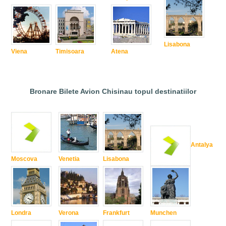
Lisabona
Viena
Timisoara
Atena
Bronare Bilete Avion Chisinau topul destinatiilor
Antalya
Moscova
Venetia
Lisabona
Londra
Verona
Frankfurt
Munchen