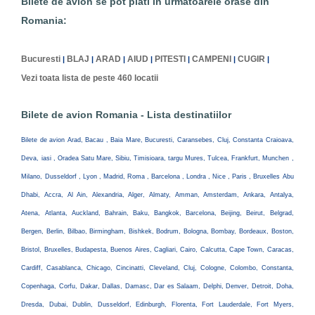
Bilete de avion se pot plati in urmatoarele orase din
Romania:
Bucuresti
BLAJ
ARAD
AIUD
PITESTI
CAMPENI
CUGIR
|
|
|
|
|
|
|
Vezi toata lista de peste 460 locatii
Bilete de avion Romania - Lista destinatiilor
Bilete de avion Arad, Bacau , Baia Mare, Bucuresti, Caransebes, Cluj, Constanta Craioava,
Deva, iasi , Oradea Satu Mare, Sibiu, Timisioara, targu Mures, Tulcea, Frankfurt, Munchen ,
Milano, Dusseldorf , Lyon , Madrid, Roma , Barcelona , Londra , Nice , Paris , Bruxelles Abu
Dhabi, Accra, Al Ain, Alexandria, Alger, Almaty, Amman, Amsterdam, Ankara, Antalya,
Atena, Atlanta, Auckland, Bahrain, Baku, Bangkok, Barcelona, Beijing, Beirut, Belgrad,
Bergen, Berlin, Bilbao, Birmingham, Bishkek, Bodrum, Bologna, Bombay, Bordeaux, Boston,
Bristol, Bruxelles, Budapesta, Buenos Aires, Cagliari, Cairo, Calcutta, Cape Town, Caracas,
Cardiff, Casablanca, Chicago, Cincinatti, Cleveland, Cluj, Cologne, Colombo, Constanta,
Copenhaga, Corfu, Dakar, Dallas, Damasc, Dar es Salaam, Delphi, Denver, Detroit, Doha,
Dresda, Dubai, Dublin, Dusseldorf, Edinburgh, Florenta, Fort Lauderdale, Fort Myers,