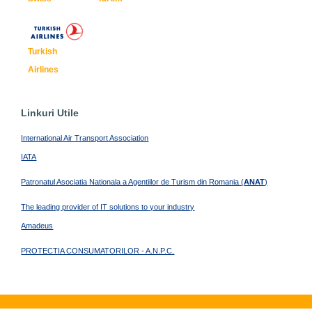
Turkish
Airlines
Linkuri Utile
International Air Transport Association
IATA
Patronatul Asociatia Nationala a Agentiilor de Turism din Romania (
ANAT
)
The leading provider of IT solutions to your industry
Amadeus
PROTECTIA CONSUMATORILOR - A.N.P.C.