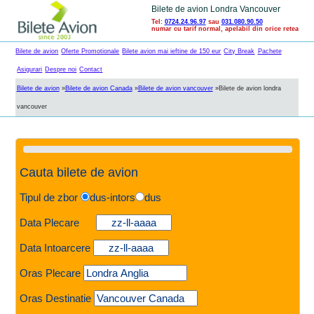
Bilete de avion Londra Vancouver
Tel:
0724.24.96.97
sau
031.080.90.50
numar cu tarif normal, apelabil din orice retea
Bilete de avion
Oferte Promotionale
Bilete avion mai ieftine de 150 eur
City Break
Pachete
Asigurari
Despre noi
Contact
Bilete de avion
»
Bilete de avion Canada
»
Bilete de avion vancouver
»
Bilete de avion londra
vancouver
Cauta bilete de avion
Tipul de zbor
dus-intors
dus
Data Plecare
Data Intoarcere
Oras Plecare
Oras Destinatie