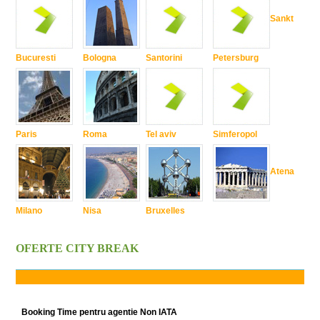
Sankt
Bucuresti
Bologna
Santorini
Petersburg
Paris
Roma
Tel aviv
Simferopol
Atena
Milano
Nisa
Bruxelles
OFERTE CITY BREAK
Booking Time pentru agentie Non IATA