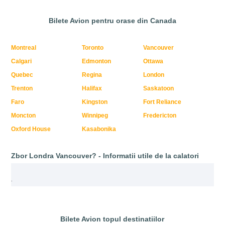
Bilete Avion pentru orase din Canada
Montreal
Toronto
Vancouver
Calgari
Edmonton
Ottawa
Quebec
Regina
London
Trenton
Halifax
Saskatoon
Faro
Kingston
Fort Reliance
Moncton
Winnipeg
Fredericton
Oxford House
Kasabonika
Zbor Londra Vancouver? - Informatii utile de la calatori
.
Bilete Avion topul destinatiilor