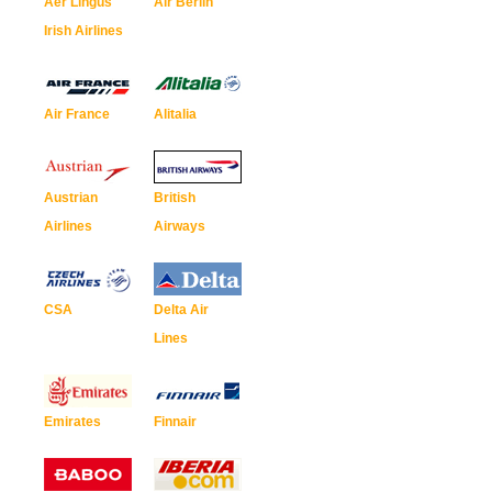
Aer Lingus
Air Berlin
Irish Airlines
Air France
Alitalia
Austrian
British
Airlines
Airways
CSA
Delta Air
Lines
Emirates
Finnair