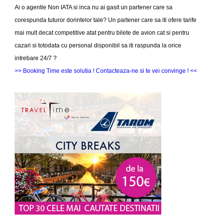
Ai o agentie Non IATA si inca nu ai gasit un partener care sa
corespunda tuturor dorintelor tale? Un partener care sa iti ofere tarife
mai mult decat competitive atat pentru bilete de avion cat si pentru
cazari si totodata cu personal disponibil sa iti raspunda la orice
intrebare 24/7 ?
>> Booking Time este solutia ! Contacteaza-ne si te vei convinge ! <<