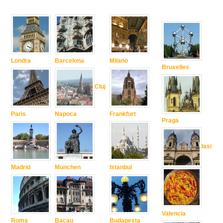
Londra
Barcelona
Milano
Bruxelles
Cluj
Paris
Napoca
Frankfurt
Praga
Iasi
Madrid
Munchen
Istanbul
Valencia
Roma
Bacau
Budapesta