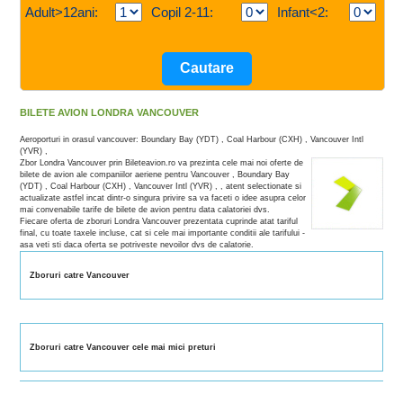
Adult>12ani:
Copil 2-11:
Infant<2:
BILETE AVION LONDRA VANCOUVER
Aeroporturi in orasul vancouver: Boundary Bay (YDT) , Coal Harbour (CXH) , Vancouver Intl
(YVR) ,
Zbor Londra Vancouver prin Bileteavion.ro va prezinta cele mai noi oferte de
bilete de avion ale companiilor aeriene pentru Vancouver , Boundary Bay
(YDT) , Coal Harbour (CXH) , Vancouver Intl (YVR) , , atent selectionate si
actualizate astfel incat dintr-o singura privire sa va faceti o idee asupra celor
mai convenabile tarife de bilete de avion pentru data calatoriei dvs.
Fiecare oferta de zboruri Londra Vancouver prezentata cuprinde atat tariful
final, cu toate taxele incluse, cat si cele mai importante conditii ale tarifului -
asa veti sti daca oferta se potriveste nevoilor dvs de calatorie.
Zboruri catre Vancouver
Zboruri catre Vancouver cele mai mici preturi