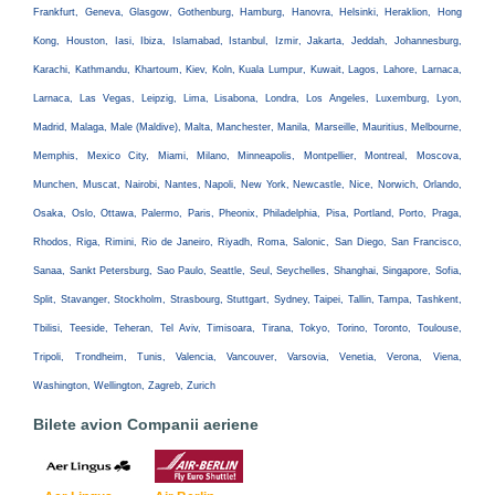
Frankfurt, Geneva, Glasgow, Gothenburg, Hamburg, Hanovra, Helsinki, Heraklion, Hong
Kong, Houston, Iasi, Ibiza, Islamabad, Istanbul, Izmir, Jakarta, Jeddah, Johannesburg,
Karachi, Kathmandu, Khartoum, Kiev, Koln, Kuala Lumpur, Kuwait, Lagos, Lahore, Larnaca,
Larnaca, Las Vegas, Leipzig, Lima, Lisabona, Londra, Los Angeles, Luxemburg, Lyon,
Madrid, Malaga, Male (Maldive), Malta, Manchester, Manila, Marseille, Mauritius, Melbourne,
Memphis, Mexico City, Miami, Milano, Minneapolis, Montpellier, Montreal, Moscova,
Munchen, Muscat, Nairobi, Nantes, Napoli, New York, Newcastle, Nice, Norwich, Orlando,
Osaka, Oslo, Ottawa, Palermo, Paris, Pheonix, Philadelphia, Pisa, Portland, Porto, Praga,
Rhodos, Riga, Rimini, Rio de Janeiro, Riyadh, Roma, Salonic, San Diego, San Francisco,
Sanaa, Sankt Petersburg, Sao Paulo, Seattle, Seul, Seychelles, Shanghai, Singapore, Sofia,
Split, Stavanger, Stockholm, Strasbourg, Stuttgart, Sydney, Taipei, Tallin, Tampa, Tashkent,
Tbilisi, Teeside, Teheran, Tel Aviv, Timisoara, Tirana, Tokyo, Torino, Toronto, Toulouse,
Tripoli, Trondheim, Tunis, Valencia, Vancouver, Varsovia, Venetia, Verona, Viena,
Washington, Wellington, Zagreb, Zurich
Bilete avion Companii aeriene