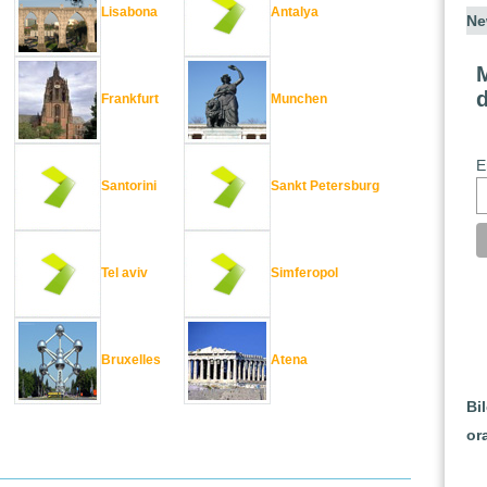
Lisabona
Antalya
Ne
M
Frankfurt
Munchen
E
Santorini
Sankt Petersburg
Tel aviv
Simferopol
Bruxelles
Atena
Bi
or