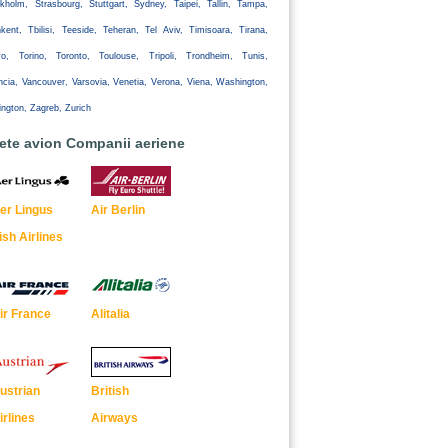
kholm, Strasbourg, Stuttgart, Sydney, Taipei, Tallin, Tampa,
kent, Tbilisi, Teeside, Teheran, Tel Aviv, Timisoara, Tirana,
yo, Torino, Toronto, Toulouse, Tripoli, Trondheim, Tunis,
ncia, Vancouver, Varsovia, Venetia, Verona, Viena, Washington,
ington, Zagreb, Zurich
lete avion Companii aeriene
er Lingus
Air Berlin
rish Airlines
ir France
Alitalia
ustrian
British
irlines
Airways