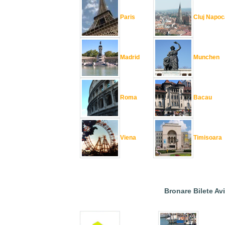
Paris
Cluj Napoc
Madrid
Munchen
Roma
Bacau
Viena
Timisoara
Bronare Bilete Av