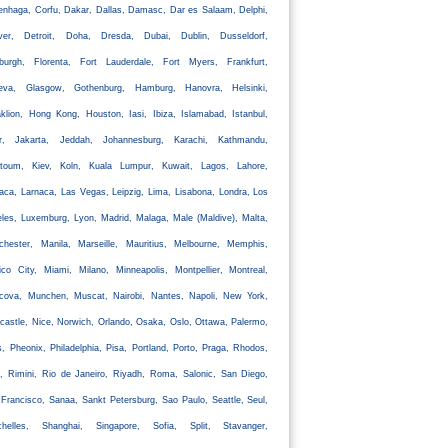
nhaga, Corfu, Dakar, Dallas, Damasc, Dar es Salaam, Delphi,
ver, Detroit, Doha, Dresda, Dubai, Dublin, Dusseldorf,
nburgh, Florenta, Fort Lauderdale, Fort Myers, Frankfurt,
eva, Glasgow, Gothenburg, Hamburg, Hanovra, Helsinki,
klion, Hong Kong, Houston, Iasi, Ibiza, Islamabad, Istanbul,
ir, Jakarta, Jeddah, Johannesburg, Karachi, Kathmandu,
rtoum, Kiev, Koln, Kuala Lumpur, Kuwait, Lagos, Lahore,
aca, Larnaca, Las Vegas, Leipzig, Lima, Lisabona, Londra, Los
les, Luxemburg, Lyon, Madrid, Malaga, Male (Maldive), Malta,
chester, Manila, Marseille, Mauritius, Melbourne, Memphis,
co City, Miami, Milano, Minneapolis, Montpellier, Montreal,
cova, Munchen, Muscat, Nairobi, Nantes, Napoli, New York,
astle, Nice, Norwich, Orlando, Osaka, Oslo, Ottawa, Palermo,
s, Pheonix, Philadelphia, Pisa, Portland, Porto, Praga, Rhodos,
, Rimini, Rio de Janeiro, Riyadh, Roma, Salonic, San Diego,
Francisco, Sanaa, Sankt Petersburg, Sao Paulo, Seattle, Seul,
chelles, Shanghai, Singapore, Sofia, Split, Stavanger,