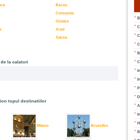
oca
Bacau
Constanta
B
Oradea
C
e
Arad
C
Tulcea
C
B
de la calatori
C
I
I
P
D
ion topul destinatiilor
A
I
H
Milano
Bruxelles
B