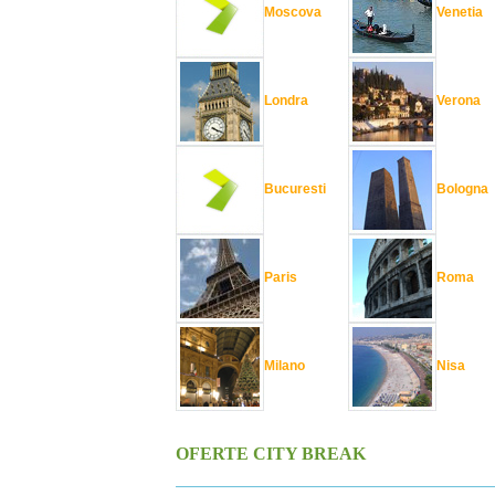
Moscova
Venetia
Londra
Verona
Bucuresti
Bologna
Paris
Roma
Milano
Nisa
OFERTE CITY BREAK