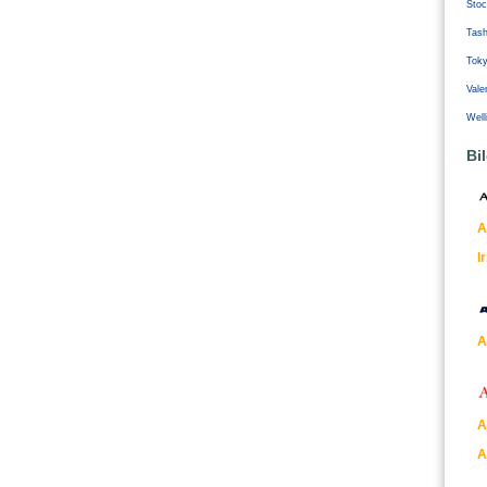
Stoc
Tash
Tok
Vale
Well
Bi
A
I
A
A
A