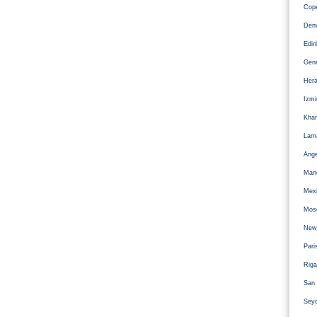
Cope
Den
Edi
Gen
Hera
Izm
Kha
Larn
Ange
Man
Mexi
Mos
Newc
Pari
Riga
San 
Sey