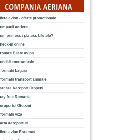
ilete avion - oferte promotionale
ompanii aeriene
um primesc / platesc biletele?
heck-in online
ronare Bilete avion
onditii contractuale
nformatii bagaje
nformatii transport animale
arcare Aeroport Otopeni
uty free Romania
eroportul Otopeni
nformatii viza
arta aeroporturi
ilete avion Erasmus