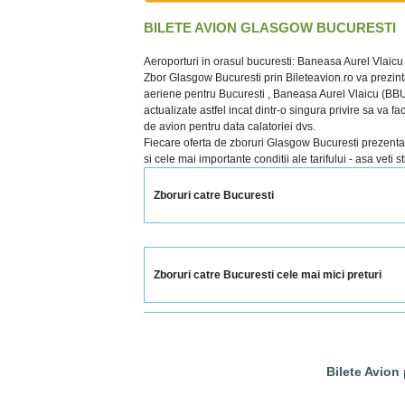
BILETE AVION GLASGOW BUCURESTI
Aeroporturi in orasul bucuresti: Baneasa Aurel Vlaic
Zbor Glasgow Bucuresti prin Bileteavion.ro va prezint
aeriene pentru Bucuresti , Baneasa Aurel Vlaicu (BBU)
actualizate astfel incat dintr-o singura privire sa va f
de avion pentru data calatoriei dvs.
Fiecare oferta de zboruri Glasgow Bucuresti prezentata 
si cele mai importante conditii ale tarifului - asa veti 
Zboruri catre Bucuresti
Zboruri catre Bucuresti cele mai mici preturi
Bilete Avion