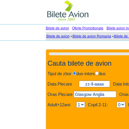
Bilete de avion
Oferte Promotionale
Bilete avion m
Bilete de avion
»
Bilete de avion Romania
»
Bilete de
Cauta bilete de avion
Tipul de zbor
dus-intors
dus
Data Plecare
Data Int
Oras Plecare
Oras
Adult>12ani:
Copil 2-11: