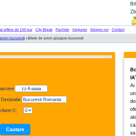
Bi
Zb
ai ieftine de 150 eur
City Break
Pachete
Asigurari
Despre noi
Contact
 avion bucuresti
»
Bilete de avion glasgow bucuresti
Bo
IA
Ai
oarcere
un
 Destinatie
do
of
Infant<2:
at
ca
sa