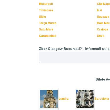
Bucuresti
Cluj Nap
Timisoara
Iasi
Sibiu
Suceava
Targu Mures
Baia Mar
Satu Mare
Craiova
Caransebes
Deva
Zbor Glasgow Bucuresti? - Informatii utile 
.
Bilete Av
Londra
Barcelona