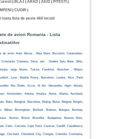
uresti
BLAJ
ARAD
AIUD
PITESTI
|
|
|
|
|
MPENI
CUGIR
|
|
i toata lista de peste 460 locatii
lete de avion Romania - Lista
stinatiilor
te de avion Arad, Bacau , Baia Mare, Bucuresti, Caransebes,
, Constanta Craioava, Deva, iasi , Oradea Satu Mare, Sibiu,
isioara, targu Mures, Tulcea, Frankfurt, Munchen , Milano,
eldorf , Lyon , Madrid, Roma , Barcelona , Londra , Nice , Paris
uxelles Abu Dhabi, Accra, Al Ain, Alexandria, Alger, Almaty,
an, Amsterdam, Ankara, Antalya, Atena, Atlanta, Auckland,
ain, Baku, Bangkok, Barcelona, Beijing, Beirut, Belgrad, Bergen,
lin, Bilbao, Birmingham, Bishkek, Bodrum, Bologna, Bombay,
eaux, Boston, Bristol, Bruxelles, Budapesta, Buenos Aires,
iari, Cairo, Calcutta, Cape Town, Caracas, Cardiff, Casablanca,
ago, Cincinatti, Cleveland, Cluj, Cologne, Colombo, Constanta,