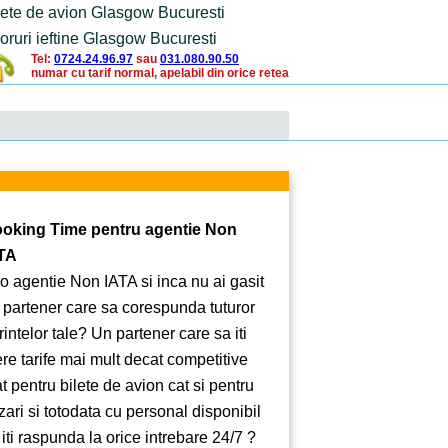
lete de avion Glasgow Bucuresti
oruri ieftine Glasgow Bucuresti
Tel:
0724.24.96.97
sau
031.080.90.50
numar cu tarif normal, apelabil din orice retea
oking Time pentru agentie Non
TA
 o agentie Non IATA si inca nu ai gasit
 partener care sa corespunda tuturor
rintelor tale? Un partener care sa iti
ere tarife mai mult decat competitive
at pentru bilete de avion cat si pentru
zari si totodata cu personal disponibil
 iti raspunda la orice intrebare 24/7 ?