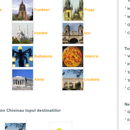
T
I
a
Frankfurt
Praga
I
O
C
Istanbul
Iasi
To
V
Budapesta
Valencia
P
T
Atena
Lisabona
T
C
Ne
ion Chisinau topul destinatiilor
G
F