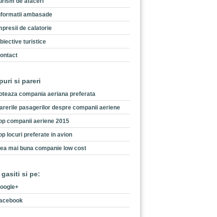
urism de afaceri
nformatii ambasade
mpresii de calatorie
biective turistice
ontact
puri si pareri
oteaza compania aeriana preferata
arerile pasagerilor despre companii aeriene
op companii aeriene 2015
op locuri preferate in avion
ea mai buna companie low cost
 gasiti si pe:
oogle+
acebook