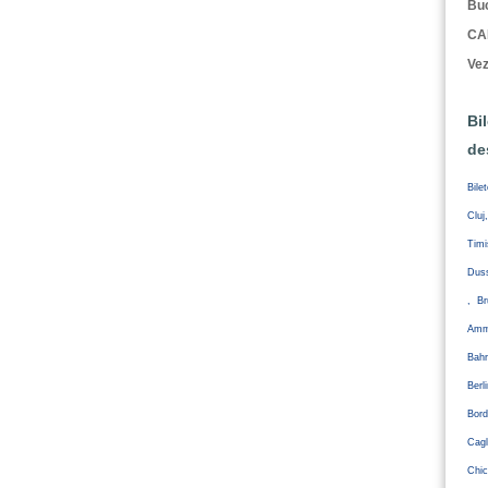
Buc
CA
Vez
Bi
de
Bile
Cluj
Tim
Duss
, Br
Amm
Bahr
Ber
Bord
Cagl
Chic