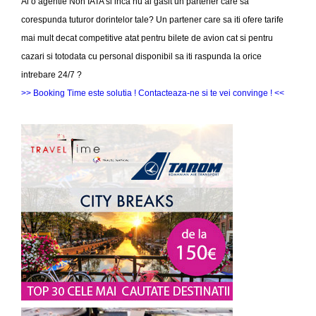
Ai o agentie Non IATA si inca nu ai gasit un partener care sa
corespunda tuturor dorintelor tale? Un partener care sa iti ofere tarife
mai mult decat competitive atat pentru bilete de avion cat si pentru
cazari si totodata cu personal disponibil sa iti raspunda la orice
intrebare 24/7 ?
>> Booking Time este solutia ! Contacteaza-ne si te vei convinge ! <<