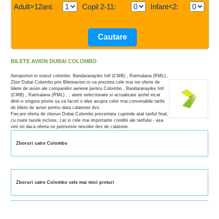
Adult>12ani:
Copil 2-11:
Infant<2:
BILETE AVION DUBAI COLOMBO
Aeroporturi in orasul colombo: Bandaranayike Intl (CMB) , Ratmalana (RML) ,
Zbor Dubai Colombo prin Bileteavion.ro va prezinta cele mai noi oferte de
bilete de avion ale companiilor aeriene pentru Colombo , Bandaranayike Intl
(CMB) , Ratmalana (RML) , , atent selectionate si actualizate astfel incat
dintr-o singura privire sa va faceti o idee asupra celor mai convenabile tarife
de bilete de avion pentru data calatoriei dvs.
Fiecare oferta de zboruri Dubai Colombo prezentata cuprinde atat tariful final,
cu toate taxele incluse, cat si cele mai importante conditii ale tarifului - asa
veti sti daca oferta se potriveste nevoilor dvs de calatorie.
Zboruri catre Colombo
Zboruri catre Colombo cele mai mici preturi