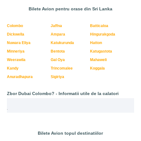
Bilete Avion pentru orase din Sri Lanka
Colombo
Jaffna
Batticaloa
Dickwella
Ampara
Hingurakgoda
Nuwara Eliya
Katukurunda
Hatton
Minneriya
Bentota
Katugastota
Weerawila
Gal Oya
Mahaweli
Kandy
Trincomalee
Koggala
Anuradhapura
Sigiriya
Zbor Dubai Colombo? - Informatii utile de la calatori
.
Bilete Avion topul destinatiilor