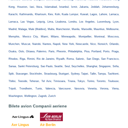
Kong, Houston, Iasi, Ibiza, Islamabad, Istanbul, Izmir, Jakarta, Jeddah, Johannesburg,
Karachi, Kathmandu, Khartoum, Kiev, Koln, Kuala Lumpur, Kuwait, Lagos, Lahore, Larnaca,
Larnaca, Las Vegas, Leipzig, Lima, Lisabona, Londra, Los Angeles, Luxemburg, Lyon,
Madrid, Malaga, Male (Maldive), Malta, Manchester, Manila, Marseille, Mauritius, Melbourne,
Memphis, Mexico City, Miami, Milano, Minneapolis, Montpellier, Montreal, Moscova,
Munchen, Muscat, Nairobi, Nantes, Napoli, New York, Newcastle, Nice, Norwich, Orlando,
Osaka, Oslo, Ottawa, Palermo, Paris, Pheonix, Philadelphia, Pisa, Portland, Porto, Praga,
Rhodos, Riga, Rimini, Rio de Janeiro, Riyadh, Roma, Salonic, San Diego, San Francisco,
Sanaa, Sankt Petersburg, Sao Paulo, Seattle, Seul, Seychelles, Shanghai, Singapore, Sofia,
Split, Stavanger, Stockholm, Strasbourg, Stuttgart, Sydney, Taipei, Tallin, Tampa, Tashkent,
Tbilisi, Teeside, Teheran, Tel Aviv, Timisoara, Tirana, Tokyo, Torino, Toronto, Toulouse,
Tripoli, Trondheim, Tunis, Valencia, Vancouver, Varsovia, Venetia, Verona, Viena,
Washington, Wellington, Zagreb, Zurich
Bilete avion Companii aeriene
Aer Lingus
Air Berlin