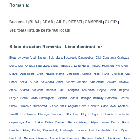
Romania:
Bucuresti
BLAJ
ARAD
AIUD
PITESTI
CAMPENI
CUGIR
|
|
|
|
|
|
|
Vezi toata lista de peste 460 locatii
Bilete de avion Romania - Lista destinatiilor
Bilete de avion Arad, Bacau , Baia Mare, Bucuresti, Caransebes, Cluj, Constanta Craioava,
Deva, iasi , Oradea Satu Mare, Sibiu, Timisioara, targu Mures, Tulcea, Frankfurt, Munchen ,
Milano, Dusseldorf , Lyon , Madrid, Roma , Barcelona , Londra , Nice , Paris , Bruxelles Abu
Dhabi, Accra, Al Ain, Alexandria, Alger, Almaty, Amman, Amsterdam, Ankara, Antalya,
Atena, Atlanta, Auckland, Bahrain, Baku, Bangkok, Barcelona, Beijing, Beirut, Belgrad,
Bergen, Berlin, Bilbao, Birmingham, Bishkek, Bodrum, Bologna, Bombay, Bordeaux, Boston,
Bristol, Bruxelles, Budapesta, Buenos Aires, Cagliari, Cairo, Calcutta, Cape Town, Caracas,
Cardiff, Casablanca, Chicago, Cincinatti, Cleveland, Cluj, Cologne, Colombo, Constanta,
Copenhaga, Corfu, Dakar, Dallas, Damasc, Dar es Salaam, Delphi, Denver, Detroit, Doha,
Dresda, Dubai, Dublin, Dusseldorf, Edinburgh, Florenta, Fort Lauderdale, Fort Myers,
Frankfurt, Geneva, Glasgow, Gothenburg, Hamburg, Hanovra, Helsinki, Heraklion, Hong