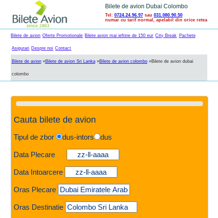
Bilete de avion Dubai Colombo
Tel:
0724.24.96.97
sau
031.080.90.50
numar cu tarif normal, apelabil din orice retea
Bilete de avion
Oferte Promotionale
Bilete avion mai ieftine de 150 eur
City Break
Pachete
Asigurari
Despre noi
Contact
Bilete de avion
»
Bilete de avion Sri Lanka
»
Bilete de avion colombo
»
Bilete de avion dubai
colombo
Cauta bilete de avion
Tipul de zbor
dus-intors
dus
Data Plecare
Data Intoarcere
Oras Plecare
Oras Destinatie