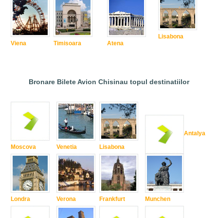
Lisabona
Viena
Timisoara
Atena
Bronare Bilete Avion Chisinau topul destinatiilor
Antalya
Moscova
Venetia
Lisabona
Londra
Verona
Frankfurt
Munchen