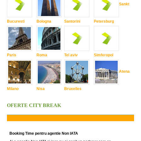
Sankt
Bucuresti
Bologna
Santorini
Petersburg
Paris
Roma
Tel aviv
Simferopol
Atena
Milano
Nisa
Bruxelles
OFERTE CITY BREAK
Booking Time pentru agentie Non IATA