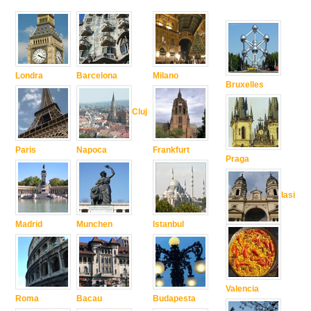
Londra
Barcelona
Milano
Bruxelles
Cluj
Paris
Napoca
Frankfurt
Praga
Iasi
Madrid
Munchen
Istanbul
Valencia
Roma
Bacau
Budapesta