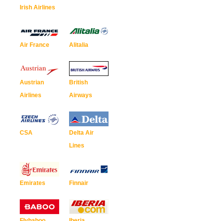
Irish Airlines
Air France
Alitalia
Austrian
British
Airlines
Airways
CSA
Delta Air
Lines
Emirates
Finnair
Flybaboo
Iberia