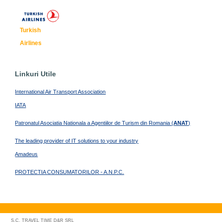
Turkish
Airlines
Linkuri Utile
International Air Transport Association
IATA
Patronatul Asociatia Nationala a Agentiilor de Turism din Romania (
ANAT
)
The leading provider of IT solutions to your industry
Amadeus
PROTECTIA CONSUMATORILOR - A.N.P.C.
S.C. TRAVEL TIME D&R SRL