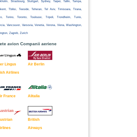
kholm, Strasbourg, Stuttgart, Sydney, Taipei, Tallin, Tampa,
kent, Tbilisi, Teeside, Teheran, Tel Aviv, Timisoara, Tirana,
yo, Torino, Toronto, Toulouse, Tripoli, Trondheim, Tunis,
ncia, Vancouver, Varsovia, Venetia, Verona, Viena, Washington,
ington, Zagreb, Zurich
lete avion Companii aeriene
er Lingus
Air Berlin
rish Airlines
ir France
Alitalia
ustrian
British
irlines
Airways