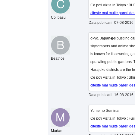
Ce poti vizita in Tokyo : 
citeste mai multe pareri de
Colibasu
Data publicarii: 07-08-2016
okyo, Japan�s bustling capi
skyscrapers and anime shop
is known for its towering g
Beatrice
sprawling public gardens. T
Harajuku districts are the h
Ce poti vizita in Tokyo : S
citeste mai multe pareri de
Data publicarii: 16-08-2016
Yumeiho Seminar
Ce poti vizita in Tokyo : Fu
citeste mai multe pareri de
Marian