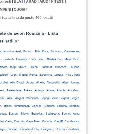
uresti
BLAJ
ARAD
AIUD
PITESTI
|
|
|
|
|
MPENI
CUGIR
|
|
i toata lista de peste 460 locatii
lete de avion Romania - Lista
stinatiilor
te de avion Arad, Bacau , Baia Mare, Bucuresti, Caransebes,
, Constanta Craioava, Deva, iasi , Oradea Satu Mare, Sibiu,
isioara, targu Mures, Tulcea, Frankfurt, Munchen , Milano,
eldorf , Lyon , Madrid, Roma , Barcelona , Londra , Nice , Paris
uxelles Abu Dhabi, Accra, Al Ain, Alexandria, Alger, Almaty,
an, Amsterdam, Ankara, Antalya, Atena, Atlanta, Auckland,
ain, Baku, Bangkok, Barcelona, Beijing, Beirut, Belgrad, Bergen,
lin, Bilbao, Birmingham, Bishkek, Bodrum, Bologna, Bombay,
eaux, Boston, Bristol, Bruxelles, Budapesta, Buenos Aires,
iari, Cairo, Calcutta, Cape Town, Caracas, Cardiff, Casablanca,
ago, Cincinatti, Cleveland, Cluj, Cologne, Colombo, Constanta,