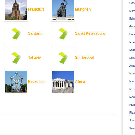
Cope
Frankfurt
Munchen
Den
Edi
Gen
Santorini
Sankt Petersburg
Hera
Izm
Kha
Tel aviv
Simferopol
Larn
Ange
Man
Bruxelles
Atena
Mexi
Mos
Newc
Pari
Riga
San 
Sey