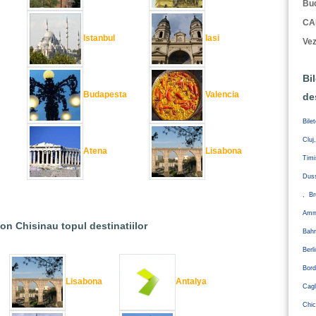
Buc
CA
Istanbul
Iasi
Vez
Bi
Budapesta
Valencia
de
Bile
Cluj
Atena
Lisabona
Tim
Duss
, Br
Amm
ion Chisinau topul destinatiilor
Bahr
Ber
Bord
Lisabona
Antalya
Cagl
Chic