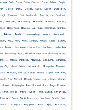
nhaga, Corfu, Dakar, Dallas, Damasc, Dar es Salaam, Delphi,
ver, Detroit, Doha, Dresda, Dubai, Dublin, Dusseldorf,
nburgh, Florenta, Fort Lauderdale, Fort Myers, Frankfurt,
eva, Glasgow, Gothenburg, Hamburg, Hanovra, Helsinki,
klion, Hong Kong, Houston, Iasi, Ibiza, Islamabad, Istanbul,
ir, Jakarta, Jeddah, Johannesburg, Karachi, Kathmandu,
rtoum, Kiev, Koln, Kuala Lumpur, Kuwait, Lagos, Lahore,
aca, Larnaca, Las Vegas, Leipzig, Lima, Lisabona, Londra, Los
les, Luxemburg, Lyon, Madrid, Malaga, Male (Maldive), Malta,
chester, Manila, Marseille, Mauritius, Melbourne, Memphis,
co City, Miami, Milano, Minneapolis, Montpellier, Montreal,
cova, Munchen, Muscat, Nairobi, Nantes, Napoli, New York,
astle, Nice, Norwich, Orlando, Osaka, Oslo, Ottawa, Palermo,
s, Pheonix, Philadelphia, Pisa, Portland, Porto, Praga, Rhodos,
, Rimini, Rio de Janeiro, Riyadh, Roma, Salonic, San Diego,
Francisco, Sanaa, Sankt Petersburg, Sao Paulo, Seattle, Seul,
chelles, Shanghai, Singapore, Sofia, Split, Stavanger,