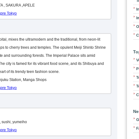
T
BUTA , SAKURA ,APELE
I
spre Tokyo
I
O
C
tal, mixes the ultramodern and the traditional, from neon-lit
s to cherry trees and temples. The opulent Meiji Shinto Shrine
To
ate and surrounding forests. The Imperial Palace sits amid
V
he city is famed for its vibrant food scene, and its Shibuya and
P
eart of its trendy teen fashion scene.
T
hinjuku Station, Manga Shops
T
spre Tokyo
C
Ne
G
ji, sushi, yumeiho
F
spre Tokyo