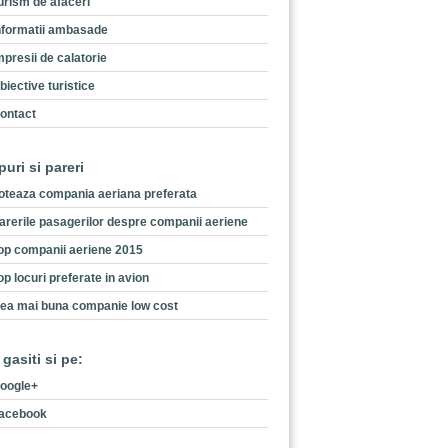
urism de afaceri
nformatii ambasade
mpresii de calatorie
biective turistice
ontact
puri si pareri
oteaza compania aeriana preferata
arerile pasagerilor despre companii aeriene
op companii aeriene 2015
op locuri preferate in avion
ea mai buna companie low cost
 gasiti si pe:
oogle+
acebook