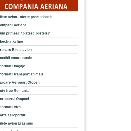
ilete avion - oferte promotionale
ompanii aeriene
um primesc / platesc biletele?
heck-in online
ronare Bilete avion
onditii contractuale
nformatii bagaje
nformatii transport animale
arcare Aeroport Otopeni
uty free Romania
eroportul Otopeni
nformatii viza
arta aeroporturi
ilete avion Erasmus