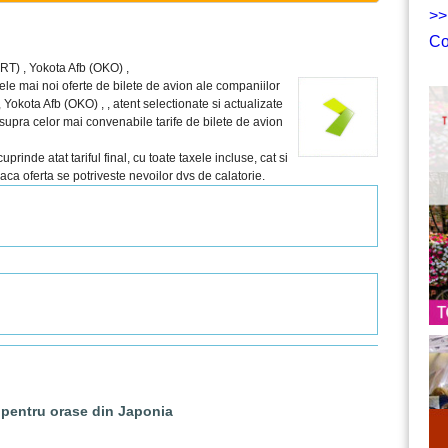
>>
Co
RT) , Yokota Afb (OKO) ,
ele mai noi oferte de bilete de avion ale companiilor
okota Afb (OKO) , , atent selectionate si actualizate
 asupra celor mai convenabile tarife de bilete de avion
rinde atat tariful final, cu toate taxele incluse, cat si
 daca oferta se potriveste nevoilor dvs de calatorie.
 pentru orase din Japonia