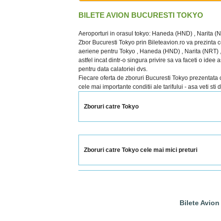
BILETE AVION BUCURESTI TOKYO
Aeroporturi in orasul tokyo: Haneda (HND) , Narita (N
Zbor Bucuresti Tokyo prin Bileteavion.ro va prezinta c
aeriene pentru Tokyo , Haneda (HND) , Narita (NRT) , Y
astfel incat dintr-o singura privire sa va faceti o idee
pentru data calatoriei dvs.
Fiecare oferta de zboruri Bucuresti Tokyo prezentata cup
cele mai importante conditii ale tarifului - asa veti sti
Zboruri catre Tokyo
Zboruri catre Tokyo cele mai mici preturi
Bilete Avion