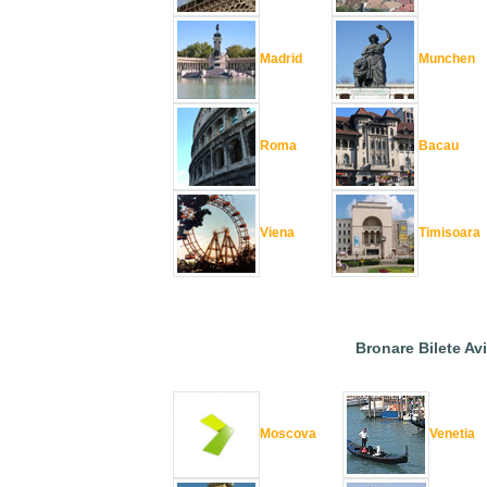
Madrid
Munchen
Roma
Bacau
Viena
Timisoara
Bronare Bilete Av
Moscova
Venetia