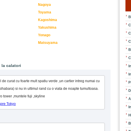
Nagoya
Toyama
B
Kagoshima
C
Yakushima
C
Yonago
C
Matsuyama
B
C
la calatori
I
I
l de curat cu foarte mult spatiu verde ,un cartier intreg numai cu
P
habara) si nu in ultimul rand cu o viata de noapte tumultoasa.
D
yo tower ,muntele fuji ,skyline
A
spre Tokyo
I
H
B