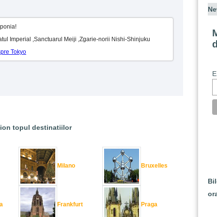
Ne
aponia!
M
latul Imperial ,Sanctuarul Meiji ,Zgarie-norii Nishi-Shinjuku
spre Tokyo
E
ion topul destinatiilor
Milano
Bruxelles
Bi
or
a
Frankfurt
Praga