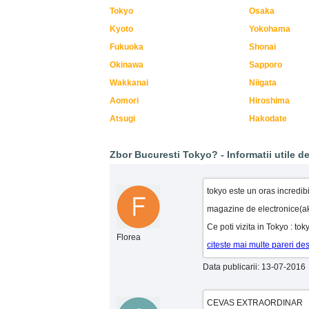
Tokyo
Osaka
Kyoto
Yokohama
Fukuoka
Shonai
Okinawa
Sapporo
Wakkanai
Niigata
Aomori
Hiroshima
Atsugi
Hakodate
Zbor Bucuresti Tokyo? - Informatii utile de 
tokyo este un oras incredibi
magazine de electronice(aki
Ce poti vizita in Tokyo : tok
Florea
citeste mai multe pareri de
Data publicarii: 13-07-2016
CEVAS EXTRAORDINAR