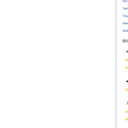
Stoc
Tash
Tok
Vale
Well
Bi
A
I
A
A
A