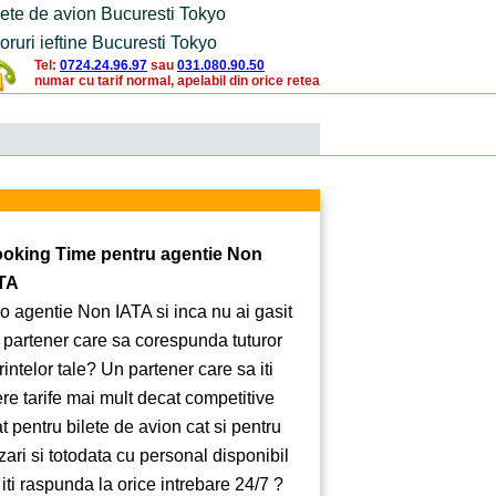
lete de avion Bucuresti Tokyo
oruri ieftine Bucuresti Tokyo
Tel:
0724.24.96.97
sau
031.080.90.50
numar cu tarif normal, apelabil din orice retea
oking Time pentru agentie Non
TA
 o agentie Non IATA si inca nu ai gasit
 partener care sa corespunda tuturor
rintelor tale? Un partener care sa iti
ere tarife mai mult decat competitive
at pentru bilete de avion cat si pentru
zari si totodata cu personal disponibil
 iti raspunda la orice intrebare 24/7 ?