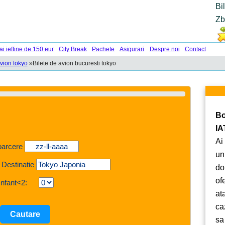
Bi
Zb
ai ieftine de 150 eur
City Break
Pachete
Asigurari
Despre noi
Contact
avion tokyo
»
Bilete de avion bucuresti tokyo
Bo
IA
Ai
oarcere
un
 Destinatie
do
of
Infant<2:
at
ca
sa