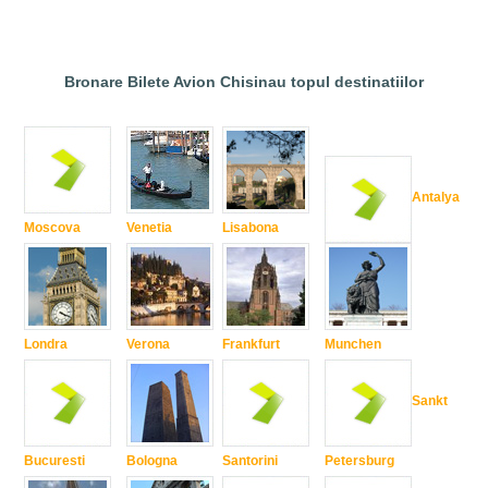
Bronare Bilete Avion Chisinau topul destinatiilor
Antalya
Moscova
Venetia
Lisabona
Londra
Verona
Frankfurt
Munchen
Sankt
Bucuresti
Bologna
Santorini
Petersburg