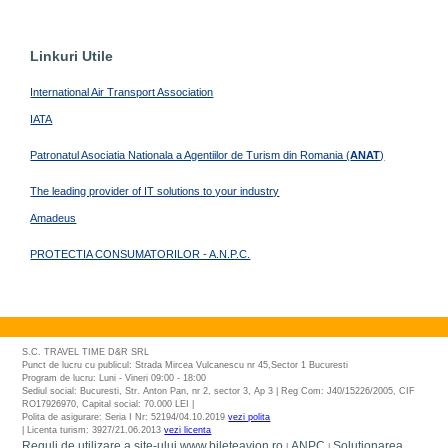
Linkuri Utile
International Air Transport Association
IATA
Patronatul Asociatia Nationala a Agentiilor de Turism din Romania (
ANAT
)
The leading provider of IT solutions to your industry
Amadeus
PROTECTIA CONSUMATORILOR - A.N.P.C.
S.C. TRAVEL TIME D&R SRL
Punct de lucru cu publicul: Strada Mircea Vulcanescu nr 45,Sector 1 Bucuresti
Program de lucru: Luni - Vineri 09:00 - 18:00
Sediul social: Bucuresti, Str. Anton Pan, nr 2, sector 3, Ap 3 | Reg Com: J40/15226/2005, CIF
RO17926970, Capital social: 70.000 LEI |
Polita de asigurare: Seria I Nr: 52194/04.10.2019
vezi polita
| Licenta turism: 3927/21.06.2013
vezi licenta
Reguli de utilizare a site-ului www.bileteavion.ro
ANPC
Solutionarea
|
|