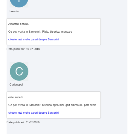
Ivanciu
Albastrul cerului,
Ce poti vizita in Santorini : Plaje, biserica, mancare
citeste mai multe pareri despre Santorini
Data publicarii: 10-07-2016
Carianopol
este superb
Ce poti vizita in Santorini : biserica agria irini, golf ammoudi, port skale
citeste mai multe pareri despre Santorini
Data publicarii: 11-07-2016