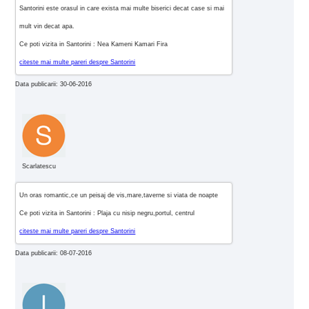
Santorini este orasul in care exista mai multe biserici decat case si mai
mult vin decat apa.
Ce poti vizita in Santorini : Nea Kameni Kamari Fira
citeste mai multe pareri despre Santorini
Data publicarii: 30-06-2016
Scarlatescu
Un oras romantic,ce un peisaj de vis,mare,taverne si viata de noapte
Ce poti vizita in Santorini : Plaja cu nisip negru,portul, centrul
citeste mai multe pareri despre Santorini
Data publicarii: 08-07-2016