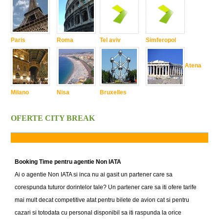
Paris
Roma
Tel aviv
Simferopol
Atena
Milano
Nisa
Bruxelles
OFERTE CITY BREAK
Booking Time pentru agentie Non IATA
Ai o agentie Non IATA si inca nu ai gasit un partener care sa
corespunda tuturor dorintelor tale? Un partener care sa iti ofere tarife
mai mult decat competitive atat pentru bilete de avion cat si pentru
cazari si totodata cu personal disponibil sa iti raspunda la orice