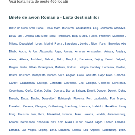
Vezi toata lista de peste 460 locatii
Bilete de avion Romania - Lista destinatiilor
Bilete de avion Arad, Bacau , Baia Mare, Bucuresti, Caransebes, Cluj, Constanta Craioava,
Deva, iasi , Oradea Satu Mare, Sibiu, Timisioara, targu Mures, Tulcea, Frankfurt, Munchen ,
Milano, Dusseldorf , Lyon , Madrid, Roma , Barcelona , Londra , Nice , Paris , Bruxelles Abu
Dhabi, Accra, Al Ain, Alexandria, Alger, Almaty, Amman, Amsterdam, Ankara, Antalya,
Atena, Atlanta, Auckland, Bahrain, Baku, Bangkok, Barcelona, Beijing, Beirut, Belgrad,
Bergen, Berlin, Bilbao, Birmingham, Bishkek, Bodrum, Bologna, Bombay, Bordeaux, Boston,
Bristol, Bruxelles, Budapesta, Buenos Aires, Cagliari, Cairo, Calcutta, Cape Town, Caracas,
Cardiff, Casablanca, Chicago, Cincinatti, Cleveland, Cluj, Cologne, Colombo, Constanta,
Copenhaga, Corfu, Dakar, Dallas, Damasc, Dar es Salaam, Delphi, Denver, Detroit, Doha,
Dresda, Dubai, Dublin, Dusseldorf, Edinburgh, Florenta, Fort Lauderdale, Fort Myers,
Frankfurt, Geneva, Glasgow, Gothenburg, Hamburg, Hanovra, Helsinki, Heraklion, Hong
Kong, Houston, Iasi, Ibiza, Islamabad, Istanbul, Izmir, Jakarta, Jeddah, Johannesburg,
Karachi, Kathmandu, Khartoum, Kiev, Koln, Kuala Lumpur, Kuwait, Lagos, Lahore, Larnaca,
Larnaca, Las Vegas, Leipzig, Lima, Lisabona, Londra, Los Angeles, Luxemburg, Lyon,