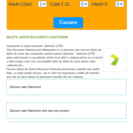
Adult>12ani:
Copil 2-11:
Infant<2:
BILETE AVION BUCURESTI SANTORINI
Aeroporturi in orasul santorini: Santorini (JTR) ,
Zbor Bucuresti Santorini prin Bileteavion.ro va prezinta cele mai noi oferte de
bilete de avion ale companiilor aeriene pentru Santorini , Santorini (JTR) , ,
atent selectionate si actualizate astfel incat dintr-o singura privire sa va faceti
o idee asupra celor mai convenabile tarife de bilete de avion pentru data
calatoriei dvs.
Fiecare oferta de zboruri Bucuresti Santorini prezentata cuprinde atat tariful
final, cu toate taxele incluse, cat si cele mai importante conditii ale tarifului -
asa veti sti daca oferta se potriveste nevoilor dvs de calatorie.
Zboruri catre Santorini
Zboruri catre Santorini cele mai mici preturi