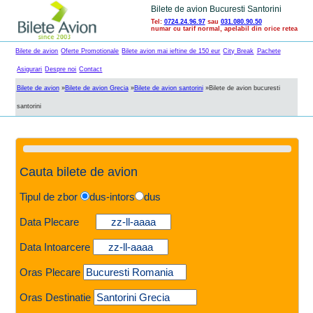
Bilete de avion Bucuresti Santorini
Tel:
0724.24.96.97
sau
031.080.90.50
numar cu tarif normal, apelabil din orice retea
Bilete de avion
Oferte Promotionale
Bilete avion mai ieftine de 150 eur
City Break
Pachete
Asigurari
Despre noi
Contact
Bilete de avion
»
Bilete de avion Grecia
»
Bilete de avion santorini
»
Bilete de avion bucuresti
santorini
Cauta bilete de avion
Tipul de zbor
dus-intors
dus
Data Plecare
Data Intoarcere
Oras Plecare
Oras Destinatie