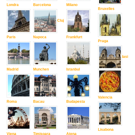
Londra
Barcelona
Milano
Bruxelles
Cluj
Paris
Napoca
Frankfurt
Praga
Iasi
Madrid
Munchen
Istanbul
Valencia
Roma
Bacau
Budapesta
Lisabona
Viena
Timisoara
Atena