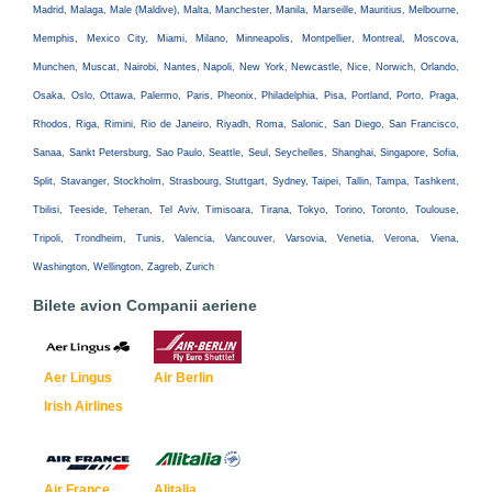
Madrid, Malaga, Male (Maldive), Malta, Manchester, Manila, Marseille, Mauritius, Melbourne,
Memphis, Mexico City, Miami, Milano, Minneapolis, Montpellier, Montreal, Moscova,
Munchen, Muscat, Nairobi, Nantes, Napoli, New York, Newcastle, Nice, Norwich, Orlando,
Osaka, Oslo, Ottawa, Palermo, Paris, Pheonix, Philadelphia, Pisa, Portland, Porto, Praga,
Rhodos, Riga, Rimini, Rio de Janeiro, Riyadh, Roma, Salonic, San Diego, San Francisco,
Sanaa, Sankt Petersburg, Sao Paulo, Seattle, Seul, Seychelles, Shanghai, Singapore, Sofia,
Split, Stavanger, Stockholm, Strasbourg, Stuttgart, Sydney, Taipei, Tallin, Tampa, Tashkent,
Tbilisi, Teeside, Teheran, Tel Aviv, Timisoara, Tirana, Tokyo, Torino, Toronto, Toulouse,
Tripoli, Trondheim, Tunis, Valencia, Vancouver, Varsovia, Venetia, Verona, Viena,
Washington, Wellington, Zagreb, Zurich
Bilete avion Companii aeriene
Aer Lingus
Air Berlin
Irish Airlines
Air France
Alitalia