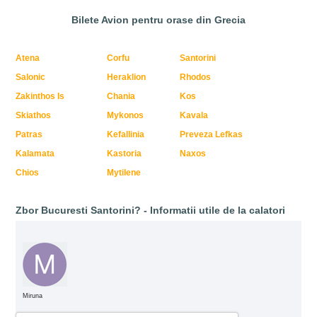
Bilete Avion pentru orase din Grecia
Atena
Corfu
Santorini
Salonic
Heraklion
Rhodos
Zakinthos Is
Chania
Kos
Skiathos
Mykonos
Kavala
Patras
Kefallinia
Preveza Lefkas
Kalamata
Kastoria
Naxos
Chios
Mytilene
Zbor Bucuresti Santorini? - Informatii utile de la calatori
Miruna