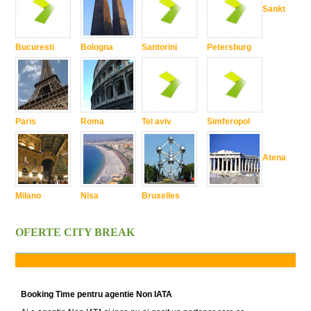
Sankt
Bucuresti
Bologna
Santorini
Petersburg
Paris
Roma
Tel aviv
Simferopol
Atena
Milano
Nisa
Bruxelles
OFERTE CITY BREAK
Booking Time pentru agentie Non IATA