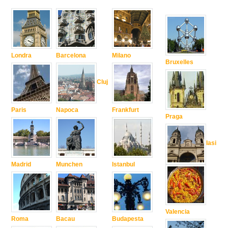
Londra
Barcelona
Milano
Bruxelles
Cluj
Paris
Napoca
Frankfurt
Praga
Iasi
Madrid
Munchen
Istanbul
Valencia
Roma
Bacau
Budapesta