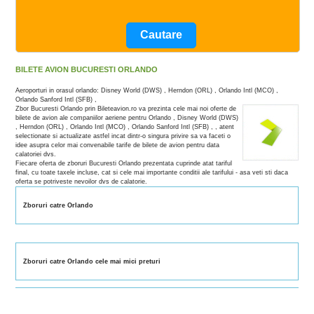
BILETE AVION BUCURESTI ORLANDO
Aeroporturi in orasul orlando: Disney World (DWS) , Herndon (ORL) , Orlando Intl (MCO) ,
Orlando Sanford Intl (SFB) ,
Zbor Bucuresti Orlando prin Bileteavion.ro va prezinta cele mai noi oferte de
bilete de avion ale companiilor aeriene pentru Orlando , Disney World (DWS)
, Herndon (ORL) , Orlando Intl (MCO) , Orlando Sanford Intl (SFB) , , atent
selectionate si actualizate astfel incat dintr-o singura privire sa va faceti o
idee asupra celor mai convenabile tarife de bilete de avion pentru data
calatoriei dvs.
Fiecare oferta de zboruri Bucuresti Orlando prezentata cuprinde atat tariful
final, cu toate taxele incluse, cat si cele mai importante conditii ale tarifului - asa veti sti daca
oferta se potriveste nevoilor dvs de calatorie.
Zboruri catre Orlando
Zboruri catre Orlando cele mai mici preturi