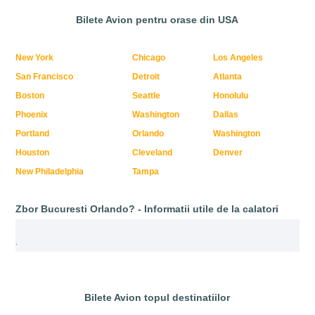
Bilete Avion pentru orase din USA
New York
Chicago
Los Angeles
San Francisco
Detroit
Atlanta
Boston
Seattle
Honolulu
Phoenix
Washington
Dallas
Portland
Orlando
Washington
Houston
Cleveland
Denver
New Philadelphia
Tampa
Zbor Bucuresti Orlando? - Informatii utile de la calatori
.
Bilete Avion topul destinatiilor