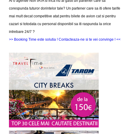
Ai o agentie Non IATA si inca nu ai gasit un partener care sa
corespunda tuturor dorintelor tale? Un partener care sa iti ofere tarife
mai mult decat competitive atat pentru bilete de avion cat si pentru
cazari si totodata cu personal disponibil sa iti raspunda la orice
intrebare 24/7 ?
>> Booking Time este solutia ! Contacteaza-ne si te vei convinge ! <<