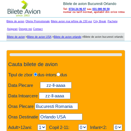
Bilete de avion Bucuresti Orlando
Tel:
0724.24.96.97
sau
031.080.90.50
numar cu tarif normal, apelabil din orice retea
Bilete de avion
Oferte Promotionale
Bilete avion mai ieftine de 150 eur
City Break
Pachete
Asigurari
Despre noi
Contact
Bilete de avion
»
Bilete de avion USA
»
Bilete de avion orlando
»
Bilete de avion bucuresti orlando
Cauta bilete de avion
Tipul de zbor
dus-intors
dus
Data Plecare
Data Intoarcere
Oras Plecare
Oras Destinatie
Adult>12ani:
Copil 2-11:
Infant<2: