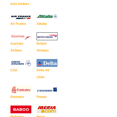
Irish Airlines
Air France
Alitalia
Austrian
British
Airlines
Airways
CSA
Delta Air
Lines
Emirates
Finnair
Flybaboo
Iberia