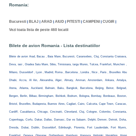
Romania:
Bucuresti
BLAJ
ARAD
AIUD
PITESTI
CAMPENI
CUGIR
|
|
|
|
|
|
|
Vezi toata lista de peste 460 locatii
Bilete de avion Romania - Lista destinatiilor
Bilete de avion Arad, Bacau , Baia Mare, Bucuresti, Caransebes, Cluj, Constanta Craioava,
Deva, iasi , Oradea Satu Mare, Sibiu, Timisioara, targu Mures, Tulcea, Frankfurt, Munchen ,
Milano, Dusseldorf , Lyon , Madrid, Roma , Barcelona , Londra , Nice , Paris , Bruxelles Abu
Dhabi, Accra, Al Ain, Alexandria, Alger, Almaty, Amman, Amsterdam, Ankara, Antalya,
Atena, Atlanta, Auckland, Bahrain, Baku, Bangkok, Barcelona, Beijing, Beirut, Belgrad,
Bergen, Berlin, Bilbao, Birmingham, Bishkek, Bodrum, Bologna, Bombay, Bordeaux, Boston,
Bristol, Bruxelles, Budapesta, Buenos Aires, Cagliari, Cairo, Calcutta, Cape Town, Caracas,
Cardiff, Casablanca, Chicago, Cincinatti, Cleveland, Cluj, Cologne, Colombo, Constanta,
Copenhaga, Corfu, Dakar, Dallas, Damasc, Dar es Salaam, Delphi, Denver, Detroit, Doha,
Dresda, Dubai, Dublin, Dusseldorf, Edinburgh, Florenta, Fort Lauderdale, Fort Myers,
Frankfurt, Geneva, Glasgow, Gothenburg, Hamburg, Hanovra, Helsinki, Heraklion, Hong