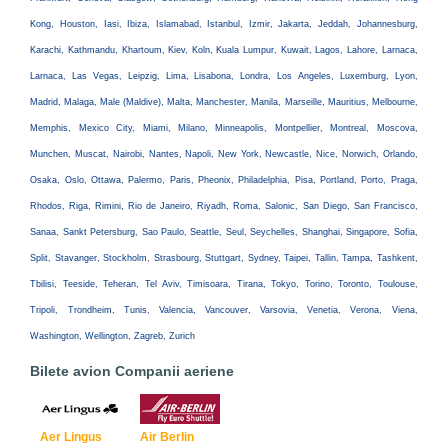
Kong, Houston, Iasi, Ibiza, Islamabad, Istanbul, Izmir, Jakarta, Jeddah, Johannesburg,
Karachi, Kathmandu, Khartoum, Kiev, Koln, Kuala Lumpur, Kuwait, Lagos, Lahore, Larnaca,
Larnaca, Las Vegas, Leipzig, Lima, Lisabona, Londra, Los Angeles, Luxemburg, Lyon,
Madrid, Malaga, Male (Maldive), Malta, Manchester, Manila, Marseille, Mauritius, Melbourne,
Memphis, Mexico City, Miami, Milano, Minneapolis, Montpellier, Montreal, Moscova,
Munchen, Muscat, Nairobi, Nantes, Napoli, New York, Newcastle, Nice, Norwich, Orlando,
Osaka, Oslo, Ottawa, Palermo, Paris, Pheonix, Philadelphia, Pisa, Portland, Porto, Praga,
Rhodos, Riga, Rimini, Rio de Janeiro, Riyadh, Roma, Salonic, San Diego, San Francisco,
Sanaa, Sankt Petersburg, Sao Paulo, Seattle, Seul, Seychelles, Shanghai, Singapore, Sofia,
Split, Stavanger, Stockholm, Strasbourg, Stuttgart, Sydney, Taipei, Tallin, Tampa, Tashkent,
Tbilisi, Teeside, Teheran, Tel Aviv, Timisoara, Tirana, Tokyo, Torino, Toronto, Toulouse,
Tripoli, Trondheim, Tunis, Valencia, Vancouver, Varsovia, Venetia, Verona, Viena,
Washington, Wellington, Zagreb, Zurich
Bilete avion Companii aeriene
Aer Lingus
Air Berlin