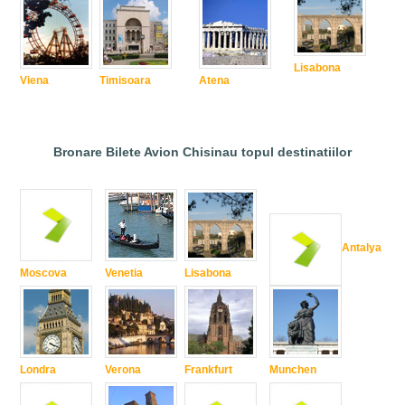
Lisabona
Viena
Timisoara
Atena
Bronare Bilete Avion Chisinau topul destinatiilor
Antalya
Moscova
Venetia
Lisabona
Londra
Verona
Frankfurt
Munchen