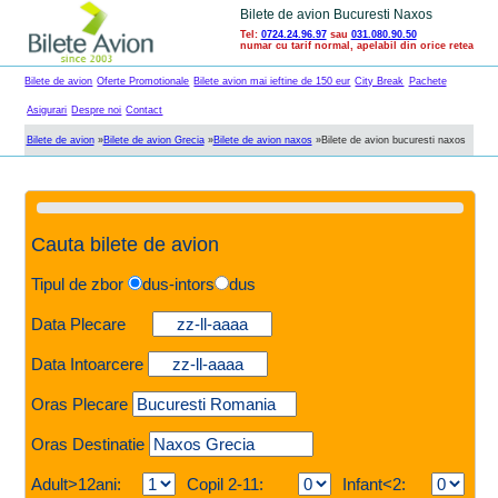
Bilete de avion Bucuresti Naxos
Tel:
0724.24.96.97
sau
031.080.90.50
numar cu tarif normal, apelabil din orice retea
Bilete de avion
Oferte Promotionale
Bilete avion mai ieftine de 150 eur
City Break
Pachete
Asigurari
Despre noi
Contact
Bilete de avion
»
Bilete de avion Grecia
»
Bilete de avion naxos
»
Bilete de avion bucuresti naxos
Cauta bilete de avion
Tipul de zbor
dus-intors
dus
Data Plecare
Data Intoarcere
Oras Plecare
Oras Destinatie
Adult>12ani:
Copil 2-11:
Infant<2: