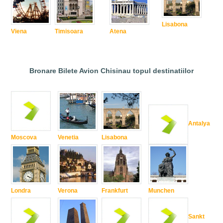
Lisabona
Viena
Timisoara
Atena
Bronare Bilete Avion Chisinau topul destinatiilor
Antalya
Moscova
Venetia
Lisabona
Londra
Verona
Frankfurt
Munchen
Sankt