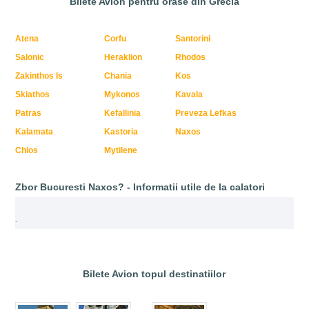
Bilete Avion pentru orase din Grecia
Atena
Corfu
Santorini
Salonic
Heraklion
Rhodos
Zakinthos Is
Chania
Kos
Skiathos
Mykonos
Kavala
Patras
Kefallinia
Preveza Lefkas
Kalamata
Kastoria
Naxos
Chios
Mytilene
Zbor Bucuresti Naxos? - Informatii utile de la calatori
.
Bilete Avion topul destinatiilor