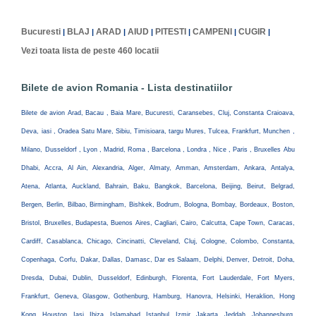
Bucuresti
BLAJ
ARAD
AIUD
PITESTI
CAMPENI
CUGIR
|
|
|
|
|
|
|
Vezi toata lista de peste 460 locatii
Bilete de avion Romania - Lista destinatiilor
Bilete de avion Arad, Bacau , Baia Mare, Bucuresti, Caransebes, Cluj, Constanta Craioava,
Deva, iasi , Oradea Satu Mare, Sibiu, Timisioara, targu Mures, Tulcea, Frankfurt, Munchen ,
Milano, Dusseldorf , Lyon , Madrid, Roma , Barcelona , Londra , Nice , Paris , Bruxelles Abu
Dhabi, Accra, Al Ain, Alexandria, Alger, Almaty, Amman, Amsterdam, Ankara, Antalya,
Atena, Atlanta, Auckland, Bahrain, Baku, Bangkok, Barcelona, Beijing, Beirut, Belgrad,
Bergen, Berlin, Bilbao, Birmingham, Bishkek, Bodrum, Bologna, Bombay, Bordeaux, Boston,
Bristol, Bruxelles, Budapesta, Buenos Aires, Cagliari, Cairo, Calcutta, Cape Town, Caracas,
Cardiff, Casablanca, Chicago, Cincinatti, Cleveland, Cluj, Cologne, Colombo, Constanta,
Copenhaga, Corfu, Dakar, Dallas, Damasc, Dar es Salaam, Delphi, Denver, Detroit, Doha,
Dresda, Dubai, Dublin, Dusseldorf, Edinburgh, Florenta, Fort Lauderdale, Fort Myers,
Frankfurt, Geneva, Glasgow, Gothenburg, Hamburg, Hanovra, Helsinki, Heraklion, Hong
Kong, Houston, Iasi, Ibiza, Islamabad, Istanbul, Izmir, Jakarta, Jeddah, Johannesburg,