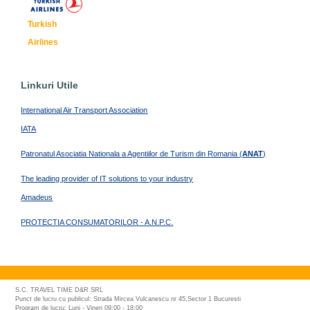
Turkish
Airlines
Linkuri Utile
International Air Transport Association
IATA
Patronatul Asociatia Nationala a Agentiilor de Turism din Romania (
ANAT
)
The leading provider of IT solutions to your industry
Amadeus
PROTECTIA CONSUMATORILOR - A.N.P.C.
S.C. TRAVEL TIME D&R SRL
Punct de lucru cu publicul: Strada Mircea Vulcanescu nr 45,Sector 1 Bucuresti
Program de lucru: Luni - Vineri 09:00 - 18:00