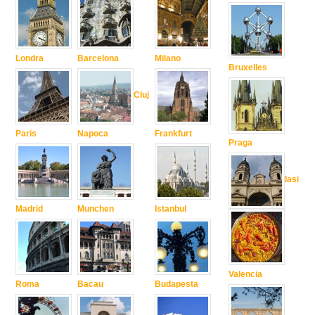
Londra
Barcelona
Milano
Bruxelles
Cluj
Paris
Napoca
Frankfurt
Praga
Iasi
Madrid
Munchen
Istanbul
Valencia
Roma
Bacau
Budapesta