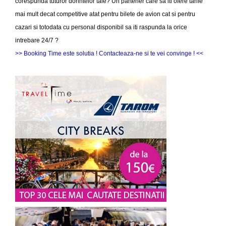
corespunda tuturor dorintelor tale? Un partener care sa iti ofere tarife
mai mult decat competitive atat pentru bilete de avion cat si pentru
cazari si totodata cu personal disponibil sa iti raspunda la orice
intrebare 24/7 ?
>> Booking Time este solutia ! Contacteaza-ne si te vei convinge ! <<