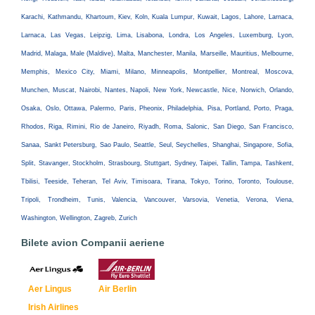
Karachi, Kathmandu, Khartoum, Kiev, Koln, Kuala Lumpur, Kuwait, Lagos, Lahore, Larnaca,
Larnaca, Las Vegas, Leipzig, Lima, Lisabona, Londra, Los Angeles, Luxemburg, Lyon,
Madrid, Malaga, Male (Maldive), Malta, Manchester, Manila, Marseille, Mauritius, Melbourne,
Memphis, Mexico City, Miami, Milano, Minneapolis, Montpellier, Montreal, Moscova,
Munchen, Muscat, Nairobi, Nantes, Napoli, New York, Newcastle, Nice, Norwich, Orlando,
Osaka, Oslo, Ottawa, Palermo, Paris, Pheonix, Philadelphia, Pisa, Portland, Porto, Praga,
Rhodos, Riga, Rimini, Rio de Janeiro, Riyadh, Roma, Salonic, San Diego, San Francisco,
Sanaa, Sankt Petersburg, Sao Paulo, Seattle, Seul, Seychelles, Shanghai, Singapore, Sofia,
Split, Stavanger, Stockholm, Strasbourg, Stuttgart, Sydney, Taipei, Tallin, Tampa, Tashkent,
Tbilisi, Teeside, Teheran, Tel Aviv, Timisoara, Tirana, Tokyo, Torino, Toronto, Toulouse,
Tripoli, Trondheim, Tunis, Valencia, Vancouver, Varsovia, Venetia, Verona, Viena,
Washington, Wellington, Zagreb, Zurich
Bilete avion Companii aeriene
Aer Lingus
Air Berlin
Irish Airlines