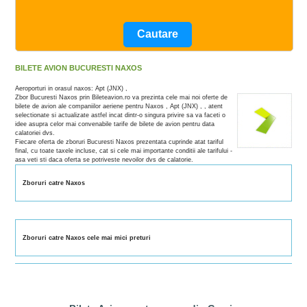
BILETE AVION BUCURESTI NAXOS
Aeroporturi in orasul naxos: Apt (JNX) ,
Zbor Bucuresti Naxos prin Bileteavion.ro va prezinta cele mai noi oferte de
bilete de avion ale companiilor aeriene pentru Naxos , Apt (JNX) , , atent
selectionate si actualizate astfel incat dintr-o singura privire sa va faceti o
idee asupra celor mai convenabile tarife de bilete de avion pentru data
calatoriei dvs.
Fiecare oferta de zboruri Bucuresti Naxos prezentata cuprinde atat tariful
final, cu toate taxele incluse, cat si cele mai importante conditii ale tarifului -
asa veti sti daca oferta se potriveste nevoilor dvs de calatorie.
Zboruri catre Naxos
Zboruri catre Naxos cele mai mici preturi