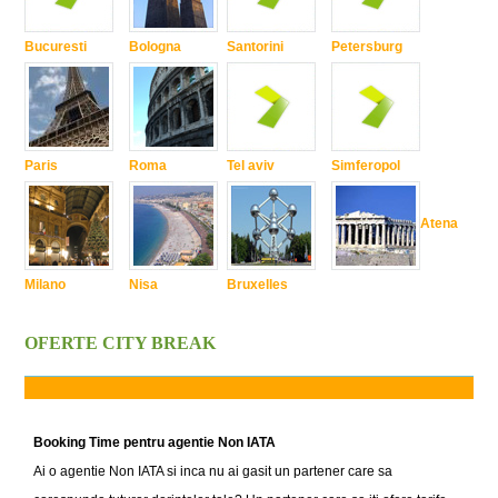
Bucuresti
Bologna
Santorini
Petersburg
Paris
Roma
Tel aviv
Simferopol
Atena
Milano
Nisa
Bruxelles
OFERTE CITY BREAK
Booking Time pentru agentie Non IATA
Ai o agentie Non IATA si inca nu ai gasit un partener care sa