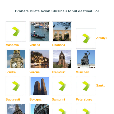
Bronare Bilete Avion Chisinau topul destinatiilor
Antalya
Moscova
Venetia
Lisabona
Londra
Verona
Frankfurt
Munchen
Sankt
Bucuresti
Bologna
Santorini
Petersburg