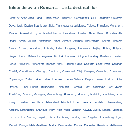
Bilete de avion Romania - Lista destinatiilor
Bilete de avion Arad, Bacau , Baia Mare, Bucuresti, Caransebes, Cluj, Constanta Craioava,
Deva, iasi , Oradea Satu Mare, Sibiu, Timisioara, targu Mures, Tulcea, Frankfurt, Munchen ,
Milano, Dusseldorf , Lyon , Madrid, Roma , Barcelona , Londra , Nice , Paris , Bruxelles Abu
Dhabi, Accra, Al Ain, Alexandria, Alger, Almaty, Amman, Amsterdam, Ankara, Antalya,
Atena, Atlanta, Auckland, Bahrain, Baku, Bangkok, Barcelona, Beijing, Beirut, Belgrad,
Bergen, Berlin, Bilbao, Birmingham, Bishkek, Bodrum, Bologna, Bombay, Bordeaux, Boston,
Bristol, Bruxelles, Budapesta, Buenos Aires, Cagliari, Cairo, Calcutta, Cape Town, Caracas,
Cardiff, Casablanca, Chicago, Cincinatti, Cleveland, Cluj, Cologne, Colombo, Constanta,
Copenhaga, Corfu, Dakar, Dallas, Damasc, Dar es Salaam, Delphi, Denver, Detroit, Doha,
Dresda, Dubai, Dublin, Dusseldorf, Edinburgh, Florenta, Fort Lauderdale, Fort Myers,
Frankfurt, Geneva, Glasgow, Gothenburg, Hamburg, Hanovra, Helsinki, Heraklion, Hong
Kong, Houston, Iasi, Ibiza, Islamabad, Istanbul, Izmir, Jakarta, Jeddah, Johannesburg,
Karachi, Kathmandu, Khartoum, Kiev, Koln, Kuala Lumpur, Kuwait, Lagos, Lahore, Larnaca,
Larnaca, Las Vegas, Leipzig, Lima, Lisabona, Londra, Los Angeles, Luxemburg, Lyon,
Madrid, Malaga, Male (Maldive), Malta, Manchester, Manila, Marseille, Mauritius, Melbourne,