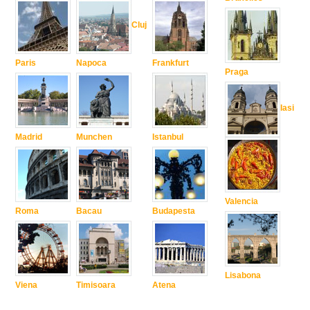
Cluj
Paris
Napoca
Frankfurt
Praga
Iasi
Madrid
Munchen
Istanbul
Valencia
Roma
Bacau
Budapesta
Lisabona
Viena
Timisoara
Atena