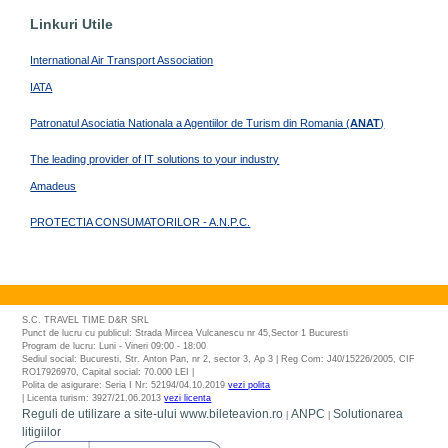
Linkuri Utile
International Air Transport Association
IATA
Patronatul Asociatia Nationala a Agentiilor de Turism din Romania (
ANAT
)
The leading provider of IT solutions to your industry
Amadeus
PROTECTIA CONSUMATORILOR - A.N.P.C.
S.C. TRAVEL TIME D&R SRL
Punct de lucru cu publicul: Strada Mircea Vulcanescu nr 45,Sector 1 Bucuresti
Program de lucru: Luni - Vineri 09:00 - 18:00
Sediul social: Bucuresti, Str. Anton Pan, nr 2, sector 3, Ap 3 | Reg Com: J40/15226/2005, CIF
RO17926970, Capital social: 70.000 LEI |
Polita de asigurare: Seria I Nr: 52194/04.10.2019
vezi polita
| Licenta turism: 3927/21.06.2013
vezi licenta
Reguli de utilizare a site-ului www.bileteavion.ro
ANPC
Solutionarea
|
|
litigiilor