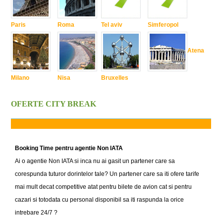
Paris
Roma
Tel aviv
Simferopol
Atena
Milano
Nisa
Bruxelles
OFERTE CITY BREAK
Booking Time pentru agentie Non IATA
Ai o agentie Non IATA si inca nu ai gasit un partener care sa
corespunda tuturor dorintelor tale? Un partener care sa iti ofere tarife
mai mult decat competitive atat pentru bilete de avion cat si pentru
cazari si totodata cu personal disponibil sa iti raspunda la orice
intrebare 24/7 ?