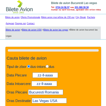
Bilete de avion Bucuresti Las vegas
Tel:
0724.24.96.97
sau
031.080.90.50
numar cu tarif normal, apelabil din orice retea
Bilete de avion
Oferte Promotionale
Bilete avion mai ieftine de 150 eur
City Break
Pachete
Asigurari
Despre noi
Contact
Bilete de avion
»
Bilete de avion USA
»
Bilete de avion las vegas
»
Bilete de avion bucuresti las
vegas
Cauta bilete de avion
Tipul de zbor
dus-intors
dus
Data Plecare
Data Intoarcere
Oras Plecare
Oras Destinatie