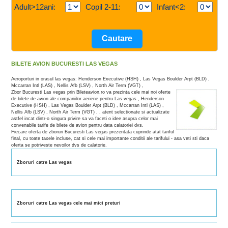
Adult>12ani:
Copil 2-11:
Infant<2:
BILETE AVION BUCURESTI LAS VEGAS
Aeroporturi in orasul las vegas: Henderson Executive (HSH) , Las Vegas Boulder Arpt (BLD) ,
Mccarran Intl (LAS) , Nellis Afb (LSV) , North Air Term (VGT) ,
Zbor Bucuresti Las vegas prin Bileteavion.ro va prezinta cele mai noi oferte
de bilete de avion ale companiilor aeriene pentru Las vegas , Henderson
Executive (HSH) , Las Vegas Boulder Arpt (BLD) , Mccarran Intl (LAS) ,
Nellis Afb (LSV) , North Air Term (VGT) , , atent selectionate si actualizate
astfel incat dintr-o singura privire sa va faceti o idee asupra celor mai
convenabile tarife de bilete de avion pentru data calatoriei dvs.
Fiecare oferta de zboruri Bucuresti Las vegas prezentata cuprinde atat tariful
final, cu toate taxele incluse, cat si cele mai importante conditii ale tarifului - asa veti sti daca
oferta se potriveste nevoilor dvs de calatorie.
Zboruri catre Las vegas
Zboruri catre Las vegas cele mai mici preturi