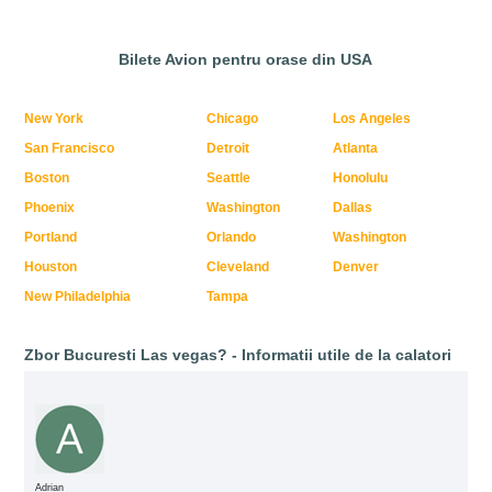
Bilete Avion pentru orase din USA
New York
Chicago
Los Angeles
San Francisco
Detroit
Atlanta
Boston
Seattle
Honolulu
Phoenix
Washington
Dallas
Portland
Orlando
Washington
Houston
Cleveland
Denver
New Philadelphia
Tampa
Zbor Bucuresti Las vegas? - Informatii utile de la calatori
Adrian