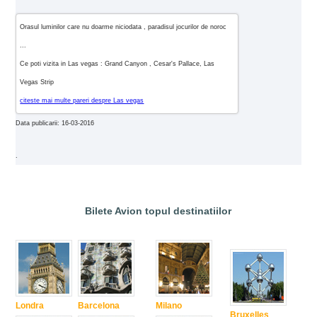
Orasul luminilor care nu doarme niciodata , paradisul jocurilor de noroc
...
Ce poti vizita in Las vegas : Grand Canyon , Cesar's Pallace, Las
Vegas Strip
citeste mai multe pareri despre Las vegas
Data publicarii: 16-03-2016
.
Bilete Avion topul destinatiilor
Londra
Barcelona
Milano
Bruxelles