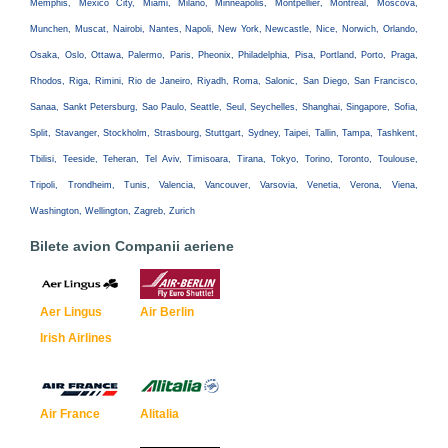
Memphis, Mexico City, Miami, Milano, Minneapolis, Montpellier, Montreal, Moscova,
Munchen, Muscat, Nairobi, Nantes, Napoli, New York, Newcastle, Nice, Norwich, Orlando,
Osaka, Oslo, Ottawa, Palermo, Paris, Pheonix, Philadelphia, Pisa, Portland, Porto, Praga,
Rhodos, Riga, Rimini, Rio de Janeiro, Riyadh, Roma, Salonic, San Diego, San Francisco,
Sanaa, Sankt Petersburg, Sao Paulo, Seattle, Seul, Seychelles, Shanghai, Singapore, Sofia,
Split, Stavanger, Stockholm, Strasbourg, Stuttgart, Sydney, Taipei, Tallin, Tampa, Tashkent,
Tbilisi, Teeside, Teheran, Tel Aviv, Timisoara, Tirana, Tokyo, Torino, Toronto, Toulouse,
Tripoli, Trondheim, Tunis, Valencia, Vancouver, Varsovia, Venetia, Verona, Viena,
Washington, Wellington, Zagreb, Zurich
Bilete avion Companii aeriene
Aer Lingus
Air Berlin
Irish Airlines
Air France
Alitalia