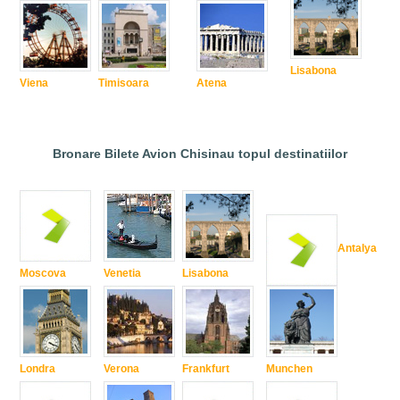
Lisabona
Viena
Timisoara
Atena
Bronare Bilete Avion Chisinau topul destinatiilor
Antalya
Moscova
Venetia
Lisabona
Londra
Verona
Frankfurt
Munchen