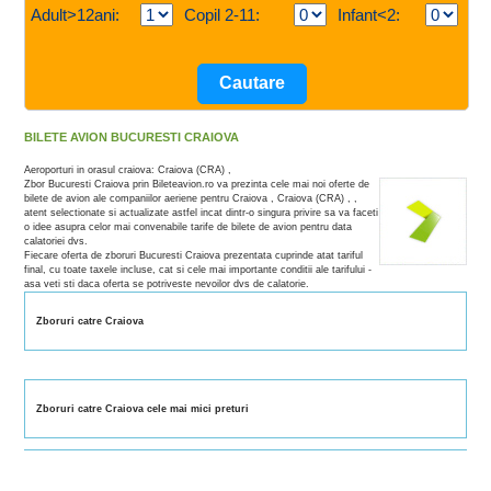
Adult>12ani:
Copil 2-11:
Infant<2:
BILETE AVION BUCURESTI CRAIOVA
Aeroporturi in orasul craiova: Craiova (CRA) ,
Zbor Bucuresti Craiova prin Bileteavion.ro va prezinta cele mai noi oferte de
bilete de avion ale companiilor aeriene pentru Craiova , Craiova (CRA) , ,
atent selectionate si actualizate astfel incat dintr-o singura privire sa va faceti
o idee asupra celor mai convenabile tarife de bilete de avion pentru data
calatoriei dvs.
Fiecare oferta de zboruri Bucuresti Craiova prezentata cuprinde atat tariful
final, cu toate taxele incluse, cat si cele mai importante conditii ale tarifului -
asa veti sti daca oferta se potriveste nevoilor dvs de calatorie.
Zboruri catre Craiova
Zboruri catre Craiova cele mai mici preturi