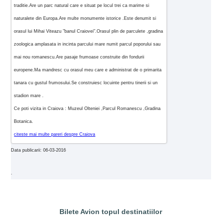
traditie.Are un parc natural care e situat pe locul trei ca marime si
naturalete din Europa.Are multe monumente istorice .Este denumit si
orasul lui Mihai Viteazu "banul Craiovei".Orasul plin de parculete ,gradina
zoologica amplasata in incinta parcului mare numit parcul poporului sau
mai nou romanescu.Are pasaje frumoase construite din fondurii
europene.Ma mandresc cu orasul meu care e administrat de o primarita
tanara cu gustul frumosului.Se construiesc locuinte pentru tinerii si un
stadion mare .
Ce poti vizita in Craiova : Muzeul Olteniei ,Parcul Romanescu ,Gradina
Botanica.
citeste mai multe pareri despre Craiova
Data publicarii: 06-03-2016
.
Bilete Avion topul destinatiilor