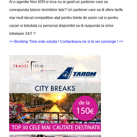
Ai o agentie Non IATA si inca nu ai gasit un partener care sa
corespunda tuturor dorintelor tale? Un partener care sa iti ofere tarife
mai mult decat competitive atat pentru bilete de avion cat si pentru
cazari si totodata cu personal disponibil sa iti raspunda la orice
intrebare 24/7 ?
>> Booking Time este solutia ! Contacteaza-ne si te vei convinge ! <<