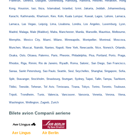
Frankfurt, Geneva, Glasgow, Gothenburg, Hamburg, Hanovra, Helsinki, Heraklion, Hong
Kong, Houston, Iasi, Ibiza, Islamabad, Istanbul, Izmir, Jakarta, Jeddah, Johannesburg,
Karachi, Kathmandu, Khartoum, Kiev, Koln, Kuala Lumpur, Kuwait, Lagos, Lahore, Larnaca,
Larnaca, Las Vegas, Leipzig, Lima, Lisabona, Londra, Los Angeles, Luxemburg, Lyon,
Madrid, Malaga, Male (Maldive), Malta, Manchester, Manila, Marseille, Mauritius, Melbourne,
Memphis, Mexico City, Miami, Milano, Minneapolis, Montpellier, Montreal, Moscova,
Munchen, Muscat, Nairobi, Nantes, Napoli, New York, Newcastle, Nice, Norwich, Orlando,
Osaka, Oslo, Ottawa, Palermo, Paris, Pheonix, Philadelphia, Pisa, Portland, Porto, Praga,
Rhodos, Riga, Rimini, Rio de Janeiro, Riyadh, Roma, Salonic, San Diego, San Francisco,
Sanaa, Sankt Petersburg, Sao Paulo, Seattle, Seul, Seychelles, Shanghai, Singapore, Sofia,
Split, Stavanger, Stockholm, Strasbourg, Stuttgart, Sydney, Taipei, Tallin, Tampa, Tashkent,
Tbilisi, Teeside, Teheran, Tel Aviv, Timisoara, Tirana, Tokyo, Torino, Toronto, Toulouse,
Tripoli, Trondheim, Tunis, Valencia, Vancouver, Varsovia, Venetia, Verona, Viena,
Washington, Wellington, Zagreb, Zurich
Bilete avion Companii aeriene
Aer Lingus
Air Berlin