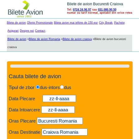
Bilete de avion Bucuresti Craiova
Tel:
0724.24.96.97
sau
031.080.90.50
numar cu tarif normal, apelabil din orice retea
Bilete de avion
Oferte Promotionale
Bilete avion mai ieftine de 150 eur
City Break
Pachete
Asigurari
Despre noi
Contact
Bilete de avion
»
Bilete de avion Romania
»
Bilete de avion craiova
»
Bilete de avion bucuresti
craiova
Cauta bilete de avion
Tipul de zbor
dus-intors
dus
Data Plecare
Data Intoarcere
Oras Plecare
Oras Destinatie