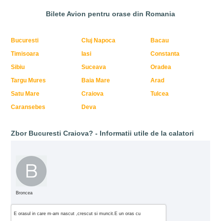
Bilete Avion pentru orase din Romania
Bucuresti
Cluj Napoca
Bacau
Timisoara
Iasi
Constanta
Sibiu
Suceava
Oradea
Targu Mures
Baia Mare
Arad
Satu Mare
Craiova
Tulcea
Caransebes
Deva
Zbor Bucuresti Craiova? - Informatii utile de la calatori
Broncea
E orasul in care m-am nascut ,crescut si muncit.E un oras cu