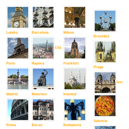
Londra
Barcelona
Milano
Bruxelles
Cluj
Paris
Napoca
Frankfurt
Praga
Iasi
Madrid
Munchen
Istanbul
Valencia
Roma
Bacau
Budapesta