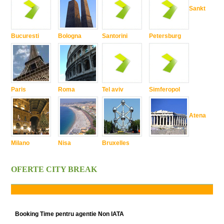
Sankt
Bucuresti
Bologna
Santorini
Petersburg
Paris
Roma
Tel aviv
Simferopol
Atena
Milano
Nisa
Bruxelles
OFERTE CITY BREAK
Booking Time pentru agentie Non IATA