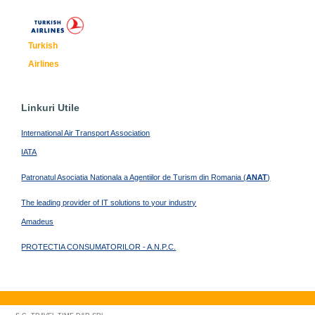
Turkish
Airlines
Linkuri Utile
International Air Transport Association
IATA
Patronatul Asociatia Nationala a Agentiilor de Turism din Romania (
ANAT
)
The leading provider of IT solutions to your industry
Amadeus
PROTECTIA CONSUMATORILOR - A.N.P.C.