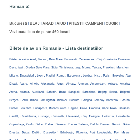
Romania:
Bucuresti
BLAJ
ARAD
AIUD
PITESTI
CAMPENI
CUGIR
|
|
|
|
|
|
|
Vezi toata lista de peste 460 locatii
Bilete de avion Romania - Lista destinatiilor
Bilete de avion Arad, Bacau , Baia Mare, Bucuresti, Caransebes, Cluj, Constanta Craioava,
Deva, iasi , Oradea Satu Mare, Sibiu, Timisioara, targu Mures, Tulcea, Frankfurt, Munchen ,
Milano, Dusseldorf , Lyon , Madrid, Roma , Barcelona , Londra , Nice , Paris , Bruxelles Abu
Dhabi, Accra, Al Ain, Alexandria, Alger, Almaty, Amman, Amsterdam, Ankara, Antalya,
Atena, Atlanta, Auckland, Bahrain, Baku, Bangkok, Barcelona, Beijing, Beirut, Belgrad,
Bergen, Berlin, Bilbao, Birmingham, Bishkek, Bodrum, Bologna, Bombay, Bordeaux, Boston,
Bristol, Bruxelles, Budapesta, Buenos Aires, Cagliari, Cairo, Calcutta, Cape Town, Caracas,
Cardiff, Casablanca, Chicago, Cincinatti, Cleveland, Cluj, Cologne, Colombo, Constanta,
Copenhaga, Corfu, Dakar, Dallas, Damasc, Dar es Salaam, Delphi, Denver, Detroit, Doha,
Dresda, Dubai, Dublin, Dusseldorf, Edinburgh, Florenta, Fort Lauderdale, Fort Myers,