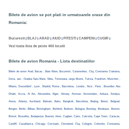
Bilete de avion se pot plati in urmatoarele orase din
Romania:
Bucuresti
BLAJ
ARAD
AIUD
PITESTI
CAMPENI
CUGIR
|
|
|
|
|
|
|
Vezi toata lista de peste 460 locatii
Bilete de avion Romania - Lista destinatiilor
Bilete de avion Arad, Bacau , Baia Mare, Bucuresti, Caransebes, Cluj, Constanta Craioava,
Deva, iasi , Oradea Satu Mare, Sibiu, Timisioara, targu Mures, Tulcea, Frankfurt, Munchen ,
Milano, Dusseldorf , Lyon , Madrid, Roma , Barcelona , Londra , Nice , Paris , Bruxelles Abu
Dhabi, Accra, Al Ain, Alexandria, Alger, Almaty, Amman, Amsterdam, Ankara, Antalya,
Atena, Atlanta, Auckland, Bahrain, Baku, Bangkok, Barcelona, Beijing, Beirut, Belgrad,
Bergen, Berlin, Bilbao, Birmingham, Bishkek, Bodrum, Bologna, Bombay, Bordeaux, Boston,
Bristol, Bruxelles, Budapesta, Buenos Aires, Cagliari, Cairo, Calcutta, Cape Town, Caracas,
Cardiff, Casablanca, Chicago, Cincinatti, Cleveland, Cluj, Cologne, Colombo, Constanta,