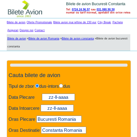
Bilete de avion Bucuresti Constanta
Tel:
0724.24.96.97
sau
031.080.90.50
numar cu tarif normal, apelabil din orice retea
Bilete de avion
Oferte Promotionale
Bilete avion mai ieftine de 150 eur
City Break
Pachete
Asigurari
Despre noi
Contact
Bilete de avion
»
Bilete de avion Romania
»
Bilete de avion constanta
»
Bilete de avion bucuresti
constanta
Cauta bilete de avion
Tipul de zbor
dus-intors
dus
Data Plecare
Data Intoarcere
Oras Plecare
Oras Destinatie