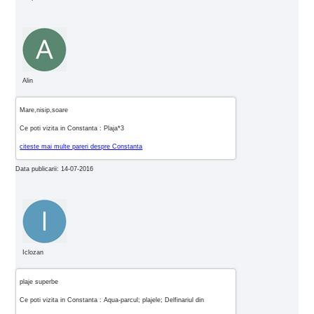
Alin
Mare,nisip,soare
Ce poti vizita in Constanta : Plaja*3
citeste mai multe pareri despre Constanta
Data publicarii: 14-07-2016
Iclozan
plaje superbe
Ce poti vizita in Constanta : Aqua-parcul; plajele; Delfinariul din