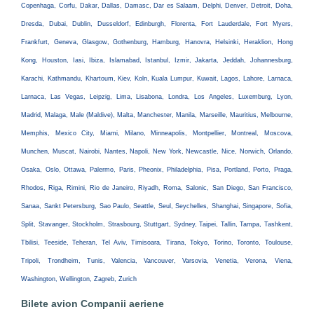
Copenhaga, Corfu, Dakar, Dallas, Damasc, Dar es Salaam, Delphi, Denver, Detroit, Doha,
Dresda, Dubai, Dublin, Dusseldorf, Edinburgh, Florenta, Fort Lauderdale, Fort Myers,
Frankfurt, Geneva, Glasgow, Gothenburg, Hamburg, Hanovra, Helsinki, Heraklion, Hong
Kong, Houston, Iasi, Ibiza, Islamabad, Istanbul, Izmir, Jakarta, Jeddah, Johannesburg,
Karachi, Kathmandu, Khartoum, Kiev, Koln, Kuala Lumpur, Kuwait, Lagos, Lahore, Larnaca,
Larnaca, Las Vegas, Leipzig, Lima, Lisabona, Londra, Los Angeles, Luxemburg, Lyon,
Madrid, Malaga, Male (Maldive), Malta, Manchester, Manila, Marseille, Mauritius, Melbourne,
Memphis, Mexico City, Miami, Milano, Minneapolis, Montpellier, Montreal, Moscova,
Munchen, Muscat, Nairobi, Nantes, Napoli, New York, Newcastle, Nice, Norwich, Orlando,
Osaka, Oslo, Ottawa, Palermo, Paris, Pheonix, Philadelphia, Pisa, Portland, Porto, Praga,
Rhodos, Riga, Rimini, Rio de Janeiro, Riyadh, Roma, Salonic, San Diego, San Francisco,
Sanaa, Sankt Petersburg, Sao Paulo, Seattle, Seul, Seychelles, Shanghai, Singapore, Sofia,
Split, Stavanger, Stockholm, Strasbourg, Stuttgart, Sydney, Taipei, Tallin, Tampa, Tashkent,
Tbilisi, Teeside, Teheran, Tel Aviv, Timisoara, Tirana, Tokyo, Torino, Toronto, Toulouse,
Tripoli, Trondheim, Tunis, Valencia, Vancouver, Varsovia, Venetia, Verona, Viena,
Washington, Wellington, Zagreb, Zurich
Bilete avion Companii aeriene