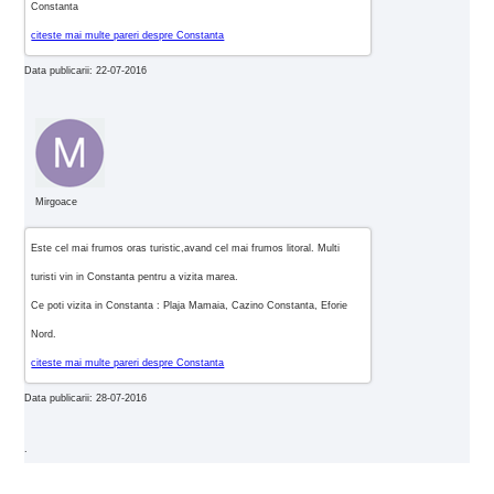
Constanta
citeste mai multe pareri despre Constanta
Data publicarii: 22-07-2016
Mirgoace
Este cel mai frumos oras turistic,avand cel mai frumos litoral. Multi
turisti vin in Constanta pentru a vizita marea.
Ce poti vizita in Constanta : Plaja Mamaia, Cazino Constanta, Eforie
Nord.
citeste mai multe pareri despre Constanta
Data publicarii: 28-07-2016
.