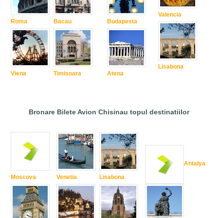
Valencia
Roma
Bacau
Budapesta
Lisabona
Viena
Timisoara
Atena
Bronare Bilete Avion Chisinau topul destinatiilor
Antalya
Moscova
Venetia
Lisabona