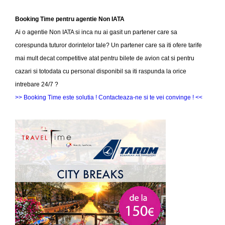
Booking Time pentru agentie Non IATA
Ai o agentie Non IATA si inca nu ai gasit un partener care sa
corespunda tuturor dorintelor tale? Un partener care sa iti ofere tarife
mai mult decat competitive atat pentru bilete de avion cat si pentru
cazari si totodata cu personal disponibil sa iti raspunda la orice
intrebare 24/7 ?
>> Booking Time este solutia ! Contacteaza-ne si te vei convinge ! <<