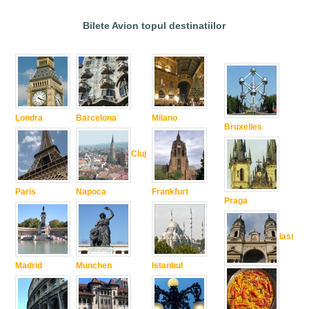
Bilete Avion topul destinatiilor
Londra
Barcelona
Milano
Bruxelles
Cluj
Paris
Napoca
Frankfurt
Praga
Iasi
Madrid
Munchen
Istanbul