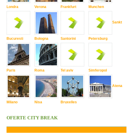
Londra
Verona
Frankfurt
Munchen
Sankt
Bucuresti
Bologna
Santorini
Petersburg
Paris
Roma
Tel aviv
Simferopol
Atena
Milano
Nisa
Bruxelles
OFERTE CITY BREAK