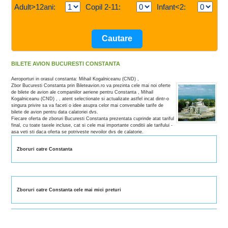
Adult>12ani:
Copil 2-11:
Infant<2:
BILETE AVION BUCURESTI CONSTANTA
Aeroporturi in orasul constanta: Mihail Kogalniceanu (CND) ,
Zbor Bucuresti Constanta prin Bileteavion.ro va prezinta cele mai noi oferte
de bilete de avion ale companiilor aeriene pentru Constanta , Mihail
Kogalniceanu (CND) , , atent selectionate si actualizate astfel incat dintr-o
singura privire sa va faceti o idee asupra celor mai convenabile tarife de
bilete de avion pentru data calatoriei dvs.
Fiecare oferta de zboruri Bucuresti Constanta prezentata cuprinde atat tariful
final, cu toate taxele incluse, cat si cele mai importante conditii ale tarifului -
asa veti sti daca oferta se potriveste nevoilor dvs de calatorie.
Zboruri catre Constanta
Zboruri catre Constanta cele mai mici preturi