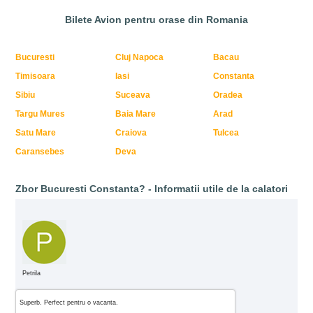
Bilete Avion pentru orase din Romania
Bucuresti
Cluj Napoca
Bacau
Timisoara
Iasi
Constanta
Sibiu
Suceava
Oradea
Targu Mures
Baia Mare
Arad
Satu Mare
Craiova
Tulcea
Caransebes
Deva
Zbor Bucuresti Constanta? - Informatii utile de la calatori
Petrila
Superb. Perfect pentru o vacanta.