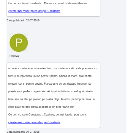
Ce poti vizita in Constanta : Marea, cazinoul, statiunea Mamaia
citeste mai multe pareri despre Constanta
Data publicarii: 02-07-2016
Popova
un oras cu istorie si, in acelasi timp, cu multe inovatii. este prietenos cu
turistii si reprezinta un loc perfect pentru odihna la mare, atat pentru
romani, cat si pentru straini. Marea este de un albastru limpede, iar
plajele sunt perfect organizate. Aici poti inchiria un shezlog si primi o
bere sau sa stai pe prosop pe o alta plaja. In oras, pe timp de vara, in
zona plajei te poti distra si seara la un pret foarte bun
Ce poti vizita in Constanta : Cazinou, centrul istoric, port tomis
citeste mai multe pareri despre Constanta
Data publicarii: 06-07-2016