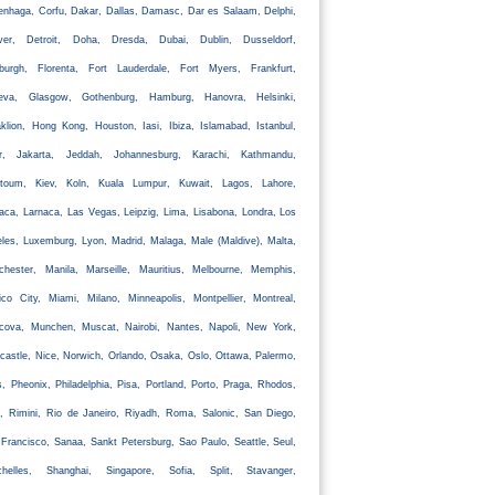
nhaga, Corfu, Dakar, Dallas, Damasc, Dar es Salaam, Delphi,
ver, Detroit, Doha, Dresda, Dubai, Dublin, Dusseldorf,
nburgh, Florenta, Fort Lauderdale, Fort Myers, Frankfurt,
eva, Glasgow, Gothenburg, Hamburg, Hanovra, Helsinki,
klion, Hong Kong, Houston, Iasi, Ibiza, Islamabad, Istanbul,
ir, Jakarta, Jeddah, Johannesburg, Karachi, Kathmandu,
rtoum, Kiev, Koln, Kuala Lumpur, Kuwait, Lagos, Lahore,
aca, Larnaca, Las Vegas, Leipzig, Lima, Lisabona, Londra, Los
les, Luxemburg, Lyon, Madrid, Malaga, Male (Maldive), Malta,
chester, Manila, Marseille, Mauritius, Melbourne, Memphis,
co City, Miami, Milano, Minneapolis, Montpellier, Montreal,
cova, Munchen, Muscat, Nairobi, Nantes, Napoli, New York,
astle, Nice, Norwich, Orlando, Osaka, Oslo, Ottawa, Palermo,
s, Pheonix, Philadelphia, Pisa, Portland, Porto, Praga, Rhodos,
, Rimini, Rio de Janeiro, Riyadh, Roma, Salonic, San Diego,
Francisco, Sanaa, Sankt Petersburg, Sao Paulo, Seattle, Seul,
chelles, Shanghai, Singapore, Sofia, Split, Stavanger,