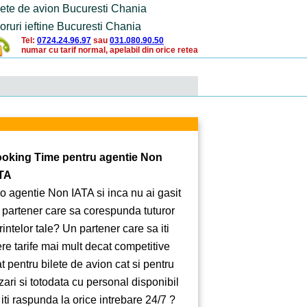
lete de avion Bucuresti Chania
oruri ieftine Bucuresti Chania
Tel:
0724.24.96.97
sau
031.080.90.50
numar cu tarif normal, apelabil din orice retea
oking Time pentru agentie Non
TA
 o agentie Non IATA si inca nu ai gasit
 partener care sa corespunda tuturor
rintelor tale? Un partener care sa iti
ere tarife mai mult decat competitive
at pentru bilete de avion cat si pentru
zari si totodata cu personal disponibil
 iti raspunda la orice intrebare 24/7 ?