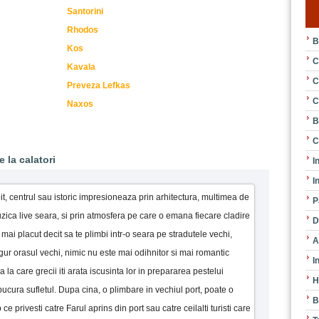
Santorini
Rhodos
B
Kos
C
Kavala
C
Preveza Lefkas
C
Naxos
B
C
 la calatori
I
I
, centrul sau istoric impresioneaza prin arhitectura, multimea de
P
zica live seara, si prin atmosfera pe care o emana fiecare cladire
D
mai placut decit sa te plimbi intr-o seara pe stradutele vechi,
A
ur orasul vechi, nimic nu este mai odihnitor si mai romantic
I
a la care grecii iti arata iscusinta lor in prepararea pestelui
H
 bucura sufletul. Dupa cina, o plimbare in vechiul port, poate o
B
ce privesti catre Farul aprins din port sau catre ceilalti turisti care