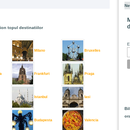
Ne
M
ion topul destinatiilor
E
Milano
Bruxelles
a
Frankfurt
Praga
Istanbul
Iasi
Bi
or
Budapesta
Valencia