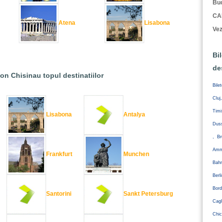
Buc
CA
Atena
Lisabona
Vez
Bi
de
ion Chisinau topul destinatiilor
Bile
Cluj
Tim
Lisabona
Antalya
Duss
, Br
Amm
Frankfurt
Munchen
Bahr
Ber
Bord
Santorini
Sankt Petersburg
Cagl
Chic