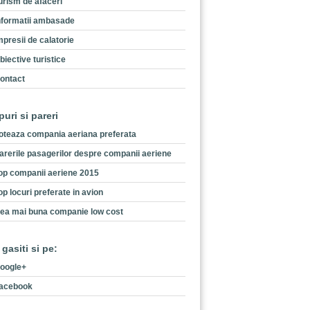
urism de afaceri
nformatii ambasade
mpresii de calatorie
biective turistice
ontact
puri si pareri
oteaza compania aeriana preferata
arerile pasagerilor despre companii aeriene
op companii aeriene 2015
op locuri preferate in avion
ea mai buna companie low cost
 gasiti si pe:
oogle+
acebook