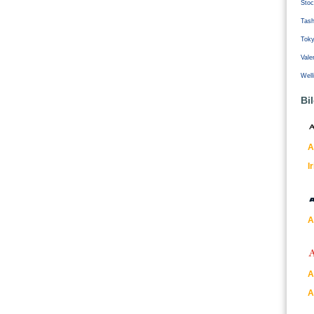
Stoc
Tash
Tok
Vale
Well
Bi
A
I
A
A
A