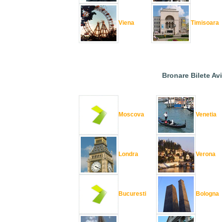
Viena
Timisoara
Bronare Bilete Av
Moscova
Venetia
Londra
Verona
Bucuresti
Bologna