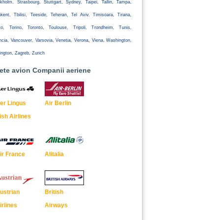
kholm, Strasbourg, Stuttgart, Sydney, Taipei, Tallin, Tampa,
kent, Tbilisi, Teeside, Teheran, Tel Aviv, Timisoara, Tirana,
yo, Torino, Toronto, Toulouse, Tripoli, Trondheim, Tunis,
ncia, Vancouver, Varsovia, Venetia, Verona, Viena, Washington,
ington, Zagreb, Zurich
lete avion Companii aeriene
er Lingus
Air Berlin
rish Airlines
ir France
Alitalia
ustrian
British
irlines
Airways