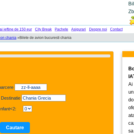
Bi
Zb
ai ieftine de 150 eur
City Break
Pachete
Asigurari
Despre noi
Contact
ion chania
»
Bilete de avion bucuresti chania
Bo
IA
Ai
oarcere
un
 Destinatie
do
of
Infant<2:
at
ca
sa