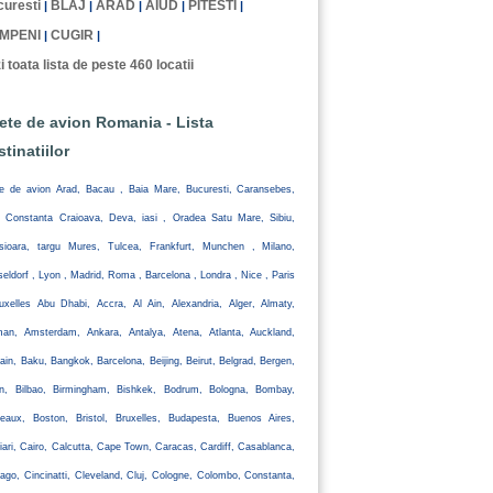
uresti
BLAJ
ARAD
AIUD
PITESTI
|
|
|
|
|
MPENI
CUGIR
|
|
i toata lista de peste 460 locatii
lete de avion Romania - Lista
stinatiilor
te de avion Arad, Bacau , Baia Mare, Bucuresti, Caransebes,
, Constanta Craioava, Deva, iasi , Oradea Satu Mare, Sibiu,
isioara, targu Mures, Tulcea, Frankfurt, Munchen , Milano,
eldorf , Lyon , Madrid, Roma , Barcelona , Londra , Nice , Paris
uxelles Abu Dhabi, Accra, Al Ain, Alexandria, Alger, Almaty,
an, Amsterdam, Ankara, Antalya, Atena, Atlanta, Auckland,
ain, Baku, Bangkok, Barcelona, Beijing, Beirut, Belgrad, Bergen,
lin, Bilbao, Birmingham, Bishkek, Bodrum, Bologna, Bombay,
eaux, Boston, Bristol, Bruxelles, Budapesta, Buenos Aires,
iari, Cairo, Calcutta, Cape Town, Caracas, Cardiff, Casablanca,
ago, Cincinatti, Cleveland, Cluj, Cologne, Colombo, Constanta,