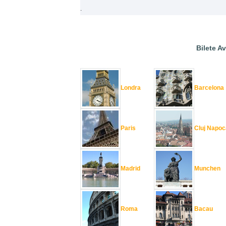
.
Bilete Av
Londra
Barcelona
Paris
Cluj Napoc
Madrid
Munchen
Roma
Bacau