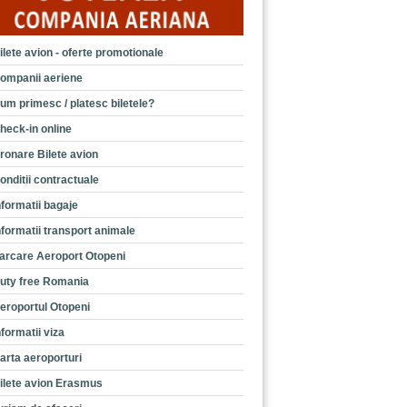
ilete avion - oferte promotionale
ompanii aeriene
um primesc / platesc biletele?
heck-in online
ronare Bilete avion
onditii contractuale
nformatii bagaje
nformatii transport animale
arcare Aeroport Otopeni
uty free Romania
eroportul Otopeni
nformatii viza
arta aeroporturi
ilete avion Erasmus