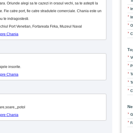
T
ara. Oriunde alegi sa te cazezi in orasul vechi, sa te astepti la
I
e. Fie catre port, fie catre stradutele comerciale. Chania este un
I
u te indragostesti.
O
Vechiul Port Venetian, Fortareata Firka, Muzeul Naval
C
espre Chania
To
V
P
ajele insorite.
T
espre Chania
T
C
Ne
are,soare,,,potol
G
espre Chania
F