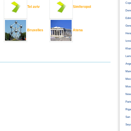
Cope
Tel aviv
Simferopol
Den
Edi
Gen
Bruxelles
Atena
Hera
Izm
Kha
Larn
Ange
Man
Mexi
Mos
Newc
Pari
Riga
San 
Sey