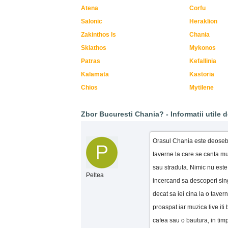
Atena
Corfu
Salonic
Heraklion
Zakinthos Is
Chania
Skiathos
Mykonos
Patras
Kefallinia
Kalamata
Kastoria
Chios
Mytilene
Zbor Bucuresti Chania? - Informatii utile de
Orasul Chania este deosebit
taverne la care se canta mu
sau straduta. Nimic nu este 
Peltea
incercand sa descoperi sing
decat sa iei cina la o tavern
proaspat iar muzica live iti
cafea sau o bautura, in timp 