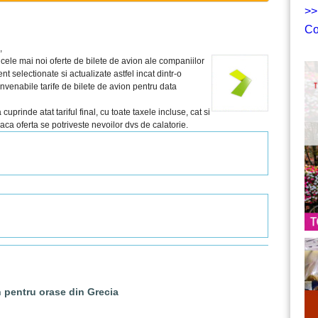
>>
Co
,
cele mai noi oferte de bilete de avion ale companiilor
t selectionate si actualizate astfel incat dintr-o
onvenabile tarife de bilete de avion pentru data
prinde atat tariful final, cu toate taxele incluse, cat si
 daca oferta se potriveste nevoilor dvs de calatorie.
n pentru orase din Grecia