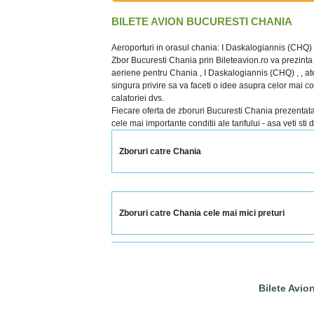
BILETE AVION BUCURESTI CHANIA
Aeroporturi in orasul chania: I Daskalogiannis (CHQ) 
Zbor Bucuresti Chania prin Bileteavion.ro va prezinta 
aeriene pentru Chania , I Daskalogiannis (CHQ) , , aten
singura privire sa va faceti o idee asupra celor mai c
calatoriei dvs.
Fiecare oferta de zboruri Bucuresti Chania prezentata cu
cele mai importante conditii ale tarifului - asa veti sti
Zboruri catre Chania
Zboruri catre Chania cele mai mici preturi
Bilete Avio