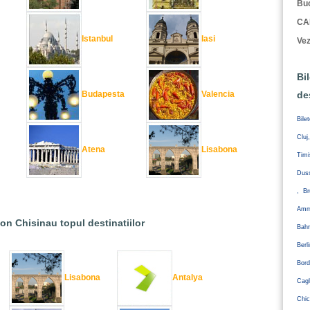
Buc
CA
Istanbul
Iasi
Vez
Bi
de
Budapesta
Valencia
Bile
Cluj
Atena
Lisabona
Tim
Duss
, Br
Amm
ion Chisinau topul destinatiilor
Bahr
Ber
Bord
Lisabona
Antalya
Cagl
Chic