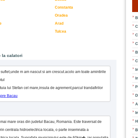
Constanta
Oradea
B
e
Arad
C
Tulcea
C
C
B
 la calatori
C
I
suflet,unde m am nascut si am crescut.acolo am toate amintirile
I
tul
P
atuia lui Stefan cel mare,insula de agrement,parcul trandafirilor
D
espre Bacau
A
I
H
l mai mare oras din judetul Bacau, Romania. Este traversat de
 prin centrala hidroelectrica locala, o parte insemnata a
B
trica locala. Suprafata municipiului este de 60km�, iar populatia