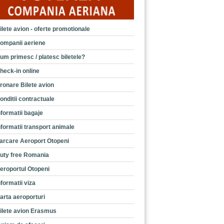
ilete avion - oferte promotionale
ompanii aeriene
um primesc / platesc biletele?
heck-in online
ronare Bilete avion
onditii contractuale
nformatii bagaje
nformatii transport animale
arcare Aeroport Otopeni
uty free Romania
eroportul Otopeni
nformatii viza
arta aeroporturi
ilete avion Erasmus