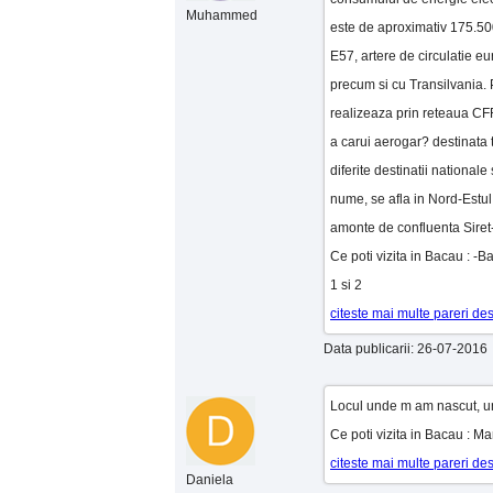
Muhammed
este de aproximativ 175.500
E57, artere de circulatie eu
precum si cu Transilvania. P
realizeaza prin reteaua CF
a carui aerogar? destinata 
diferite destinatii national
nume, se afla in Nord-Estul 
amonte de confluenta Siret-B
Ce poti vizita in Bacau : -
1 si 2
citeste mai multe pareri d
Data publicarii: 26-07-2016
Locul unde m am nascut, un l
Ce poti vizita in Bacau : M
citeste mai multe pareri d
Daniela