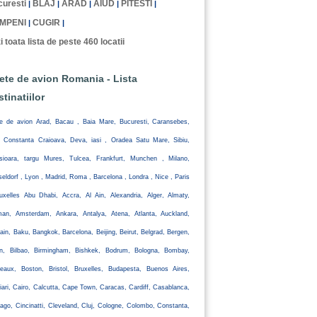
uresti
BLAJ
ARAD
AIUD
PITESTI
|
|
|
|
|
MPENI
CUGIR
|
|
i toata lista de peste 460 locatii
lete de avion Romania - Lista
stinatiilor
te de avion Arad, Bacau , Baia Mare, Bucuresti, Caransebes,
, Constanta Craioava, Deva, iasi , Oradea Satu Mare, Sibiu,
isioara, targu Mures, Tulcea, Frankfurt, Munchen , Milano,
eldorf , Lyon , Madrid, Roma , Barcelona , Londra , Nice , Paris
uxelles Abu Dhabi, Accra, Al Ain, Alexandria, Alger, Almaty,
an, Amsterdam, Ankara, Antalya, Atena, Atlanta, Auckland,
ain, Baku, Bangkok, Barcelona, Beijing, Beirut, Belgrad, Bergen,
lin, Bilbao, Birmingham, Bishkek, Bodrum, Bologna, Bombay,
eaux, Boston, Bristol, Bruxelles, Budapesta, Buenos Aires,
iari, Cairo, Calcutta, Cape Town, Caracas, Cardiff, Casablanca,
ago, Cincinatti, Cleveland, Cluj, Cologne, Colombo, Constanta,