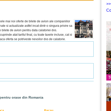
>>
Co
ele mai noi oferte de bilete de avion ale companiilor
te si actualizate astfel incat dintr-o singura privire sa
 bilete de avion pentru data calatoriei dvs.
rinde atat tariful final, cu toate taxele incluse, cat si
 daca oferta se potriveste nevoilor dvs de calatorie.
 pentru orase din Romania
oca
Bacau