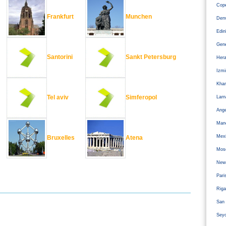
Cope
Frankfurt
Munchen
Den
Edi
Gen
Santorini
Sankt Petersburg
Hera
Izm
Kha
Tel aviv
Simferopol
Larn
Ange
Man
Mexi
Bruxelles
Atena
Mos
Newc
Pari
Riga
San 
Sey