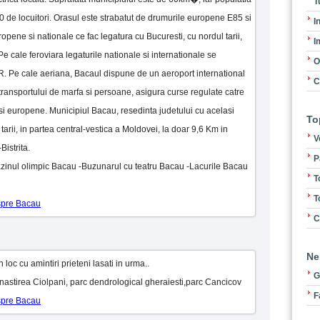
T
 de locuitori. Orasul este strabatut de drumurile europene E85 si
I
ropene si nationale ce fac legatura cu Bucuresti, cu nordul tarii,
I
e cale feroviara legaturile nationale si internationale se
O
R. Pe cale aeriana, Bacaul dispune de un aeroport international
C
transportului de marfa si persoane, asigura curse regulate catre
e si europene. Municipiul Bacau, resedinta judetului cu acelasi
To
tarii, in partea central-vestica a Moldovei, la doar 9,6 Km in
V
istrita.
P
Bazinul olimpic Bacau -Buzunarul cu teatru Bacau -Lacurile Bacau
T
T
espre Bacau
C
Ne
oc cu amintiri prieteni lasati in urma..
G
anastirea Ciolpani, parc dendrological gheraiesti,parc Cancicov
F
espre Bacau