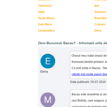
Timisoara
Iasi
Sibiu
Suceava
Targu Mures
Baia Mar
Satu Mare
Craiova
Caransebes
Deva
Zbor Bucuresti Bacau? - Informatii utile de
Orasul meu natal.orasul de 
frumoase,familie,prieteni..to
Ce poti vizita in Bacau : St
Elena
citeste mai multe pareri d
Data publicarii: 25-07-2016
Bacau este resedinta si ce
raul Bistrita, care asigura,
consumului de energie elec