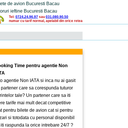
lete de avion Bucuresti Bacau
oruri ieftine Bucuresti Bacau
Tel:
0724.24.96.97
sau
031.080.90.50
numar cu tarif normal, apelabil din orice retea
oking Time pentru agentie Non
TA
 o agentie Non IATA si inca nu ai gasit
 partener care sa corespunda tuturor
rintelor tale? Un partener care sa iti
ere tarife mai mult decat competitive
at pentru bilete de avion cat si pentru
zari si totodata cu personal disponibil
 iti raspunda la orice intrebare 24/7 ?