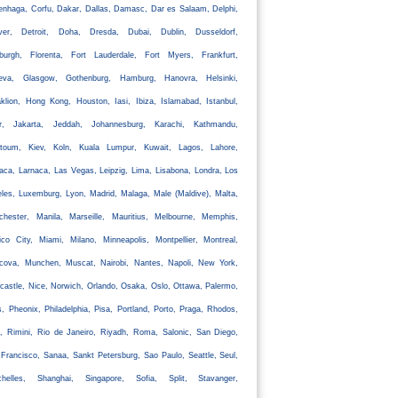
nhaga, Corfu, Dakar, Dallas, Damasc, Dar es Salaam, Delphi,
ver, Detroit, Doha, Dresda, Dubai, Dublin, Dusseldorf,
nburgh, Florenta, Fort Lauderdale, Fort Myers, Frankfurt,
eva, Glasgow, Gothenburg, Hamburg, Hanovra, Helsinki,
klion, Hong Kong, Houston, Iasi, Ibiza, Islamabad, Istanbul,
ir, Jakarta, Jeddah, Johannesburg, Karachi, Kathmandu,
rtoum, Kiev, Koln, Kuala Lumpur, Kuwait, Lagos, Lahore,
aca, Larnaca, Las Vegas, Leipzig, Lima, Lisabona, Londra, Los
les, Luxemburg, Lyon, Madrid, Malaga, Male (Maldive), Malta,
chester, Manila, Marseille, Mauritius, Melbourne, Memphis,
co City, Miami, Milano, Minneapolis, Montpellier, Montreal,
cova, Munchen, Muscat, Nairobi, Nantes, Napoli, New York,
astle, Nice, Norwich, Orlando, Osaka, Oslo, Ottawa, Palermo,
s, Pheonix, Philadelphia, Pisa, Portland, Porto, Praga, Rhodos,
, Rimini, Rio de Janeiro, Riyadh, Roma, Salonic, San Diego,
Francisco, Sanaa, Sankt Petersburg, Sao Paulo, Seattle, Seul,
chelles, Shanghai, Singapore, Sofia, Split, Stavanger,