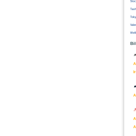
Stoc
Tash
Tok
Vale
Well
Bi
A
I
A
A
A