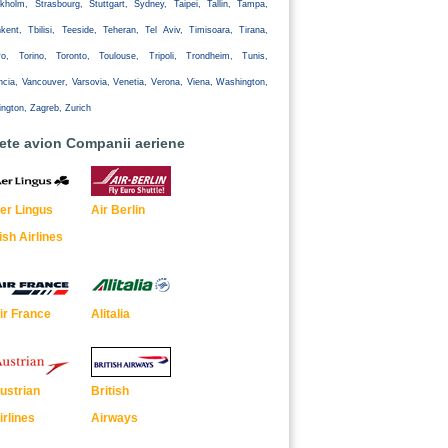
kholm, Strasbourg, Stuttgart, Sydney, Taipei, Tallin, Tampa,
kent, Tbilisi, Teeside, Teheran, Tel Aviv, Timisoara, Tirana,
yo, Torino, Toronto, Toulouse, Tripoli, Trondheim, Tunis,
ncia, Vancouver, Varsovia, Venetia, Verona, Viena, Washington,
ington, Zagreb, Zurich
lete avion Companii aeriene
er Lingus
Air Berlin
rish Airlines
ir France
Alitalia
ustrian
British
irlines
Airways