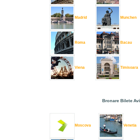
Madrid
Munchen
Roma
Bacau
Viena
Timisoara
Bronare Bilete Av
Moscova
Venetia