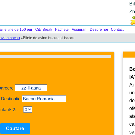
Bi
Zb
ai ieftine de 150 eur
City Break
Pachete
Asigurari
Despre noi
Contact
 avion bacau
»
Bilete de avion bucuresti bacau
Bo
IA
Ai
oarcere
un
 Destinatie
do
of
Infant<2:
at
ca
sa