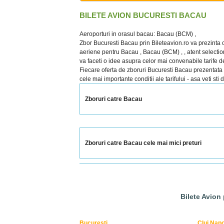
BILETE AVION BUCURESTI BACAU
Aeroporturi in orasul bacau: Bacau (BCM) ,
Zbor Bucuresti Bacau prin Bileteavion.ro va prezinta c
aeriene pentru Bacau , Bacau (BCM) , , atent selectiona
va faceti o idee asupra celor mai convenabile tarife de
Fiecare oferta de zboruri Bucuresti Bacau prezentata cup
cele mai importante conditii ale tarifului - asa veti sti
Zboruri catre Bacau
Zboruri catre Bacau cele mai mici preturi
Bilete Avion
Bucuresti
Cluj Nap