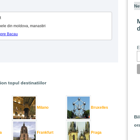
Ne
t
M
onele din moldova, manastiri
espre Bacau
E
ion topul destinatiilor
Milano
Bruxelles
Bi
or
a
Frankfurt
Praga