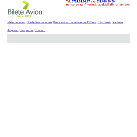
Tel:
0724.24.96.97
sau
031.080.90.50
numar cu tarif normal, apelabil din orice retea
Bilete de avion
Oferte Promotionale
Bilete avion mai ieftine de 150 eur
City Break
Pachete
Asigurari
Despre noi
Contact