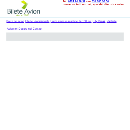
Tel:
0724.24.96.97
sau
031.080.90.50
numar cu tarif normal, apelabil din orice retea
Bilete de avion
Oferte Promotionale
Bilete avion mai ieftine de 150 eur
City Break
Pachete
Asigurari
Despre noi
Contact