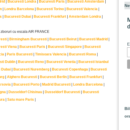
rid
|
Bucuresti Londra
|
Bucuresti Paris
|
Bucuresti Amsterdam
|
Ne
in
|
Londra Barcelona
|
Bucuresti Torino
|
Bucuresti Valencia
|
is
|
Bucuresti Dubai
|
Bucuresti Frankfurt
|
Amsterdam Londra
|
M
n zboruri cu escala AIR FRANCE
esti
|
Birmingham Bucuresti
|
Bucuresti Beirut
|
Bucuresti Madrid
|
E
esti Viena
|
Bucuresti Paris
|
Bucuresti Singapore
|
Bucuresti
cia
|
Paris Bucuresti
|
Timisoara Valencia
|
Bucuresti Roma
|
ti Dublin
|
Bucuresti Reno
|
Bucuresti Venetia
|
Bucuresti Istanbul
i Dubai
|
Bucuresti Nuremberg
|
Bucuresti Copenhaga
|
Bucuresti
urg
|
Alghero Bucuresti
|
Bucuresti Berlin
|
Bucuresti Frankfurt
|
arsovia
|
Bucuresti Porto
|
Madrid Bucuresti
|
Londra Barcelona
|
ogna
|
Dusseldorf Chisinau
|
Dusseldorf Bucuresti
|
Bucuresti
ura
|
Satu mare Paris
|
Bi
or