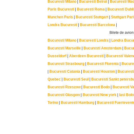
Bucuresti Milano
|
Bucuresti Beirut
|
Bucuresti Mad
Paris Bucuresti
|
Bucuresti Roma
|
Bucuresti Dubl
Munchen Paris
|
Bucuresti Stuttgart
|
Stuttgart Par
Londra Bucuresti
|
Bucuresti Barcelona
|
Bilete de avio
Bucuresti Milano
|
Bucuresti Londra
|
Londra Bucur
Bucuresti Marseille
|
Bucuresti Amsterdam
|
Bucur
Dusseldorf
|
Aberdeen Bucuresti
|
Bucuresti Valen
Bucuresti Strasbourg
|
Bucuresti Florenta
|
Bucures
|
Bucuresti Catania
|
Bucuresti Houston
|
Bucurest
Quebec
|
Bucuresti Seul
|
Bucuresti Sankt petersb
Bucuresti Rzeszow
|
Bucuresti Bodo
|
Bucuresti V
Bucuresti Glasgow
|
Bucuresti New york
|
Iasi Bol
Torino
|
Bucuresti Hamburg
|
Bucuresti Fuertevent