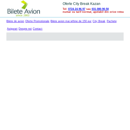
Oferte City Break Kazan
Tel:
0724.24.96.97
sau
031.080.90.50
numar cu tarif normal, apelabil din orice retea
Bilete de avion
Oferte Promotionale
Bilete avion mai ieftine de 150 eur
City Break
Pachete
Asigurari
Despre noi
Contact