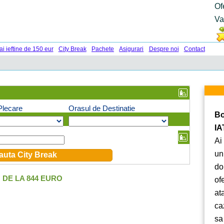
Of
Va
ai ieftine de 150 eur
City Break
Pachete
Asigurari
Despre noi
Contact
Plecare
Orasul de Destinatie
Bo
IA
Ai
un
do
DE LA 844 EURO
of
at
ca
sa