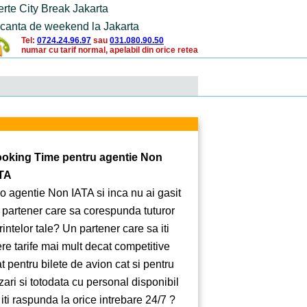
erte City Break Jakarta
canta de weekend la Jakarta
Tel:
0724.24.96.97
sau
031.080.90.50
numar cu tarif normal, apelabil din orice retea
oking Time pentru agentie Non
TA
 o agentie Non IATA si inca nu ai gasit
 partener care sa corespunda tuturor
rintelor tale? Un partener care sa iti
ere tarife mai mult decat competitive
at pentru bilete de avion cat si pentru
zari si totodata cu personal disponibil
 iti raspunda la orice intrebare 24/7 ?