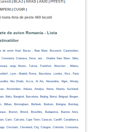
uresti
BLAJ
ARAD
AIUD
PITESTI
|
|
|
|
|
MPENI
CUGIR
|
|
i toata lista de peste 460 locatii
lete de avion Romania - Lista
stinatiilor
te de avion Arad, Bacau , Baia Mare, Bucuresti, Caransebes,
, Constanta Craioava, Deva, iasi , Oradea Satu Mare, Sibiu,
isioara, targu Mures, Tulcea, Frankfurt, Munchen , Milano,
eldorf , Lyon , Madrid, Roma , Barcelona , Londra , Nice , Paris
uxelles Abu Dhabi, Accra, Al Ain, Alexandria, Alger, Almaty,
an, Amsterdam, Ankara, Antalya, Atena, Atlanta, Auckland,
ain, Baku, Bangkok, Barcelona, Beijing, Beirut, Belgrad, Bergen,
lin, Bilbao, Birmingham, Bishkek, Bodrum, Bologna, Bombay,
eaux, Boston, Bristol, Bruxelles, Budapesta, Buenos Aires,
iari, Cairo, Calcutta, Cape Town, Caracas, Cardiff, Casablanca,
ago, Cincinatti, Cleveland, Cluj, Cologne, Colombo, Constanta,