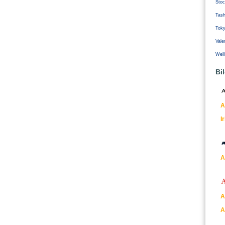
Stoc
Tash
Tok
Vale
Well
Bi
A
I
A
A
A