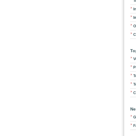
T
I
I
O
C
To
V
P
T
T
C
Ne
G
F