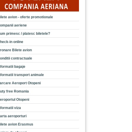
ilete avion - oferte promotionale
ompanii aeriene
um primesc / platesc biletele?
heck-in online
ronare Bilete avion
onditii contractuale
nformatii bagaje
nformatii transport animale
arcare Aeroport Otopeni
uty free Romania
eroportul Otopeni
nformatii viza
arta aeroporturi
ilete avion Erasmus