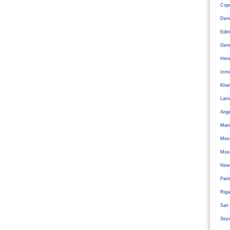
Cope
Den
Edi
Gen
Hera
Izm
Kha
Larn
Ange
Man
Mexi
Mos
Newc
Pari
Riga
San 
Sey