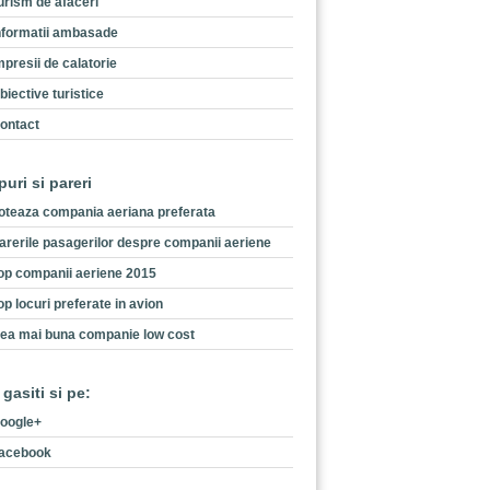
urism de afaceri
nformatii ambasade
mpresii de calatorie
biective turistice
ontact
puri si pareri
oteaza compania aeriana preferata
arerile pasagerilor despre companii aeriene
op companii aeriene 2015
op locuri preferate in avion
ea mai buna companie low cost
 gasiti si pe:
oogle+
acebook