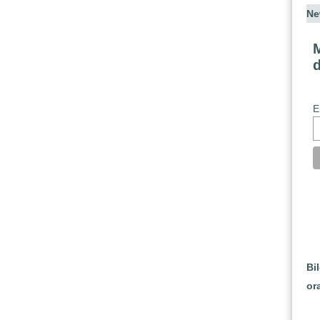
Ne
M
E
Bi
or