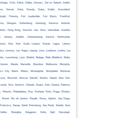
nhaga, Corfu, Dakar, Dallas, Damasc, Dar es Salaam, Delphi,
ver, Detroit, Doha, Dresda, Dubai, Dublin, Dusseldorf,
nburgh, Florenta, Fort Lauderdale, Fort Myers, Frankfurt,
eva, Glasgow, Gothenburg, Hamburg, Hanovra, Helsinki,
klion, Hong Kong, Houston, Iasi, Ibiza, Islamabad, Istanbul,
ir, Jakarta, Jeddah, Johannesburg, Karachi, Kathmandu,
rtoum, Kiev, Koln, Kuala Lumpur, Kuwait, Lagos, Lahore,
aca, Larnaca, Las Vegas, Leipzig, Lima, Lisabona, Londra, Los
les, Luxemburg, Lyon, Madrid, Malaga, Male (Maldive), Malta,
chester, Manila, Marseille, Mauritius, Melbourne, Memphis,
co City, Miami, Milano, Minneapolis, Montpellier, Montreal,
cova, Munchen, Muscat, Nairobi, Nantes, Napoli, New York,
astle, Nice, Norwich, Orlando, Osaka, Oslo, Ottawa, Palermo,
s, Pheonix, Philadelphia, Pisa, Portland, Porto, Praga, Rhodos,
, Rimini, Rio de Janeiro, Riyadh, Roma, Salonic, San Diego,
Francisco, Sanaa, Sankt Petersburg, Sao Paulo, Seattle, Seul,
chelles, Shanghai, Singapore, Sofia, Split, Stavanger,