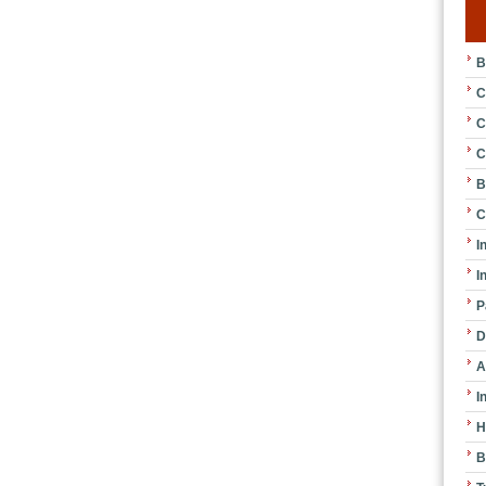
B
C
C
C
B
C
I
I
P
D
A
I
H
B