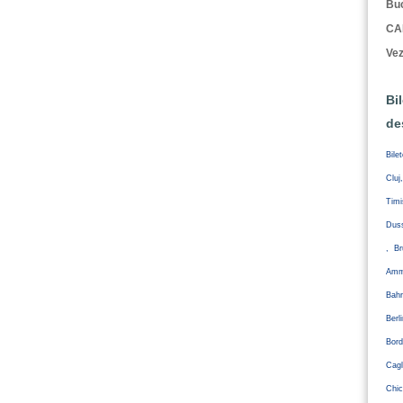
Buc
CA
Vez
Bi
de
Bile
Cluj
Tim
Duss
, Br
Amm
Bahr
Ber
Bord
Cagl
Chic