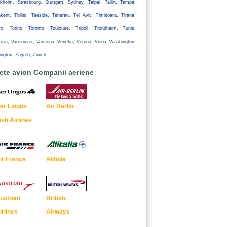
kholm, Strasbourg, Stuttgart, Sydney, Taipei, Tallin, Tampa,
kent, Tbilisi, Teeside, Teheran, Tel Aviv, Timisoara, Tirana,
yo, Torino, Toronto, Toulouse, Tripoli, Trondheim, Tunis,
ncia, Vancouver, Varsovia, Venetia, Verona, Viena, Washington,
ington, Zagreb, Zurich
lete avion Companii aeriene
er Lingus
Air Berlin
rish Airlines
ir France
Alitalia
ustrian
British
irlines
Airways