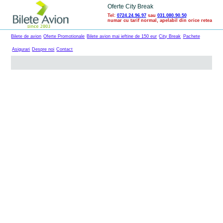
Oferte City Break
Tel:
0724.24.96.97
sau
031.080.90.50
numar cu tarif normal, apelabil din orice retea
Bilete de avion
Oferte Promotionale
Bilete avion mai ieftine de 150 eur
City Break
Pachete
Asigurari
Despre noi
Contact