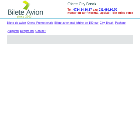
Oferte City Break
Tel:
0724.24.96.97
sau
031.080.90.50
numar cu tarif normal, apelabil din orice retea
Bilete de avion
Oferte Promotionale
Bilete avion mai ieftine de 150 eur
City Break
Pachete
Asigurari
Despre noi
Contact