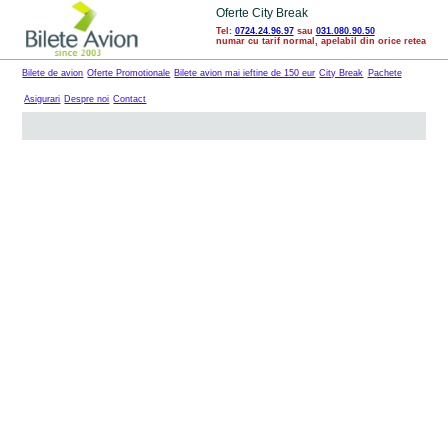
Oferte City Break
Tel:
0724.24.96.97
sau
031.080.90.50
numar cu tarif normal, apelabil din orice retea
Bilete de avion
Oferte Promotionale
Bilete avion mai ieftine de 150 eur
City Break
Pachete
Asigurari
Despre noi
Contact