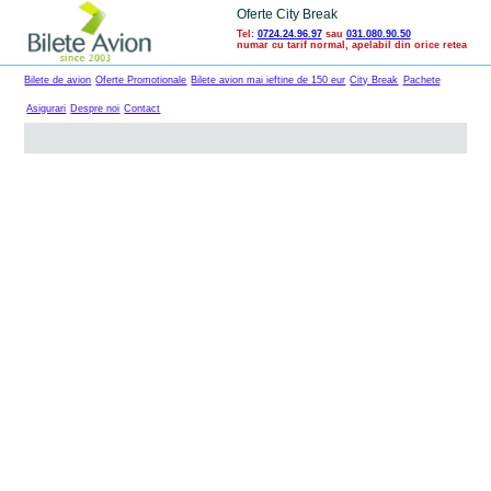
Oferte City Break
Tel:
0724.24.96.97
sau
031.080.90.50
numar cu tarif normal, apelabil din orice retea
Bilete de avion
Oferte Promotionale
Bilete avion mai ieftine de 150 eur
City Break
Pachete
Asigurari
Despre noi
Contact