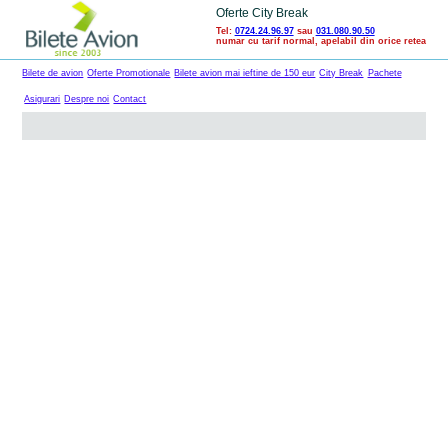
Oferte City Break
Tel:
0724.24.96.97
sau
031.080.90.50
numar cu tarif normal, apelabil din orice retea
Bilete de avion
Oferte Promotionale
Bilete avion mai ieftine de 150 eur
City Break
Pachete
Asigurari
Despre noi
Contact