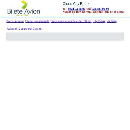
Oferte City Break
Tel:
0724.24.96.97
sau
031.080.90.50
numar cu tarif normal, apelabil din orice retea
Bilete de avion
Oferte Promotionale
Bilete avion mai ieftine de 150 eur
City Break
Pachete
Asigurari
Despre noi
Contact