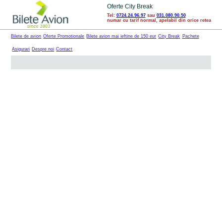
Oferte City Break
Tel:
0724.24.96.97
sau
031.080.90.50
numar cu tarif normal, apelabil din orice retea
Bilete de avion
Oferte Promotionale
Bilete avion mai ieftine de 150 eur
City Break
Pachete
Asigurari
Despre noi
Contact