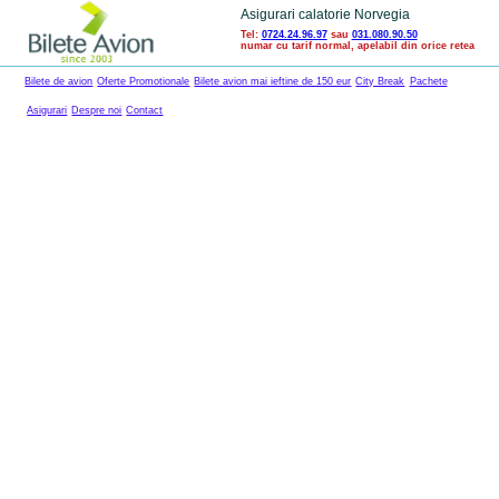
Asigurari calatorie Norvegia
Tel:
0724.24.96.97
sau
031.080.90.50
numar cu tarif normal, apelabil din orice retea
Bilete de avion
Oferte Promotionale
Bilete avion mai ieftine de 150 eur
City Break
Pachete
Asigurari
Despre noi
Contact