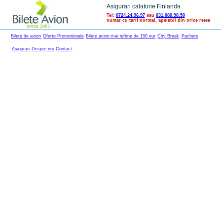
Asigurari calatorie Finlanda
Tel:
0724.24.96.97
sau
031.080.90.50
numar cu tarif normal, apelabil din orice retea
Bilete de avion
Oferte Promotionale
Bilete avion mai ieftine de 150 eur
City Break
Pachete
Asigurari
Despre noi
Contact