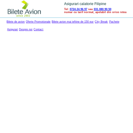
Asigurari calatorie Filipine
Tel:
0724.24.96.97
sau
031.080.90.50
numar cu tarif normal, apelabil din orice retea
Bilete de avion
Oferte Promotionale
Bilete avion mai ieftine de 150 eur
City Break
Pachete
Asigurari
Despre noi
Contact